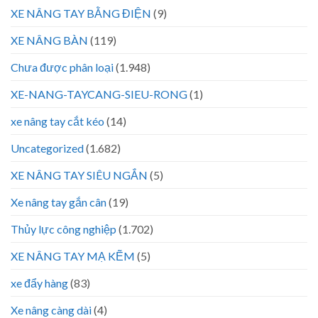
XE NÂNG TAY BẰNG ĐIỆN
(9)
XE NÂNG BÀN
(119)
Chưa được phân loại
(1.948)
XE-NANG-TAYCANG-SIEU-RONG
(1)
xe nâng tay cắt kéo
(14)
Uncategorized
(1.682)
XE NÂNG TAY SIÊU NGẮN
(5)
Xe nâng tay gắn cân
(19)
Thủy lực công nghiệp
(1.702)
XE NÂNG TAY MẠ KẼM
(5)
xe đẩy hàng
(83)
Xe nâng càng dài
(4)