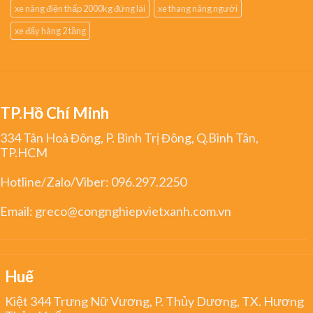
xe nâng điện thấp 2000kg đứng lái
xe thang nâng người
xe đẩy hàng 2 tầng
TP.Hồ Chí Minh
334 Tân Hoà Đông, P. Bình Trị Đông, Q.Bình Tân,
TP.HCM
Hotline/Zalo/Viber:
096.297.2250
Email:
greco@congnghiepvietxanh.com.vn
Huế
Kiệt 344 Trưng Nữ Vương, P. Thủy Dương, TX. Hương