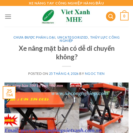
Skip
XE NÂNG TAY CÔNG NGHIỆP HÀNG ĐẦU
to
0
content
CHƯA ĐƯỢC PHÂN LOẠI
,
UNCATEGORIZED
,
THỦY LỰC CÔNG
NGHIỆP
Xe nâng mặt bàn có dễ di chuyển
không?
POSTED ON
25 THÁNG 4, 2026
BY
NGOC TIEN
25
Th4