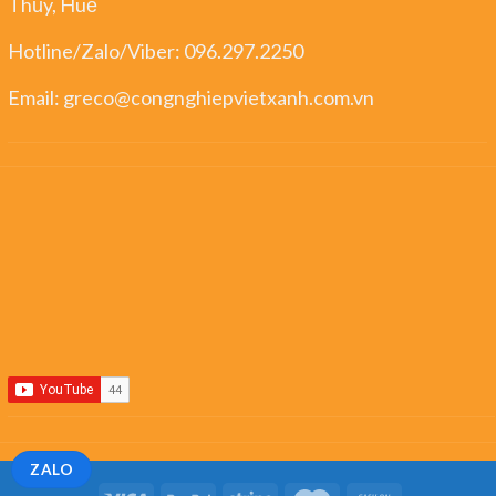
Thủy, Huế
Hotline/Zalo/Viber:
096.297.2250
Email:
greco@congnghiepvietxanh.com.vn
ZALO