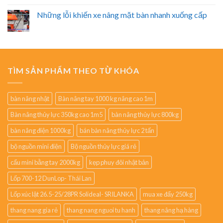
Những lỗi khiến xe nâng mặt bàn nhanh xuống cấp
TÌM SẢN PHẨM THEO TỪ KHÓA
bàn nâng nhật
Bàn nâng tay 1000 kg nâng cao 1m
Bàn nâng thủy lực 350kg cao 1m5
bàn nâng thủy lực 800kg
bàn nâng điện 1000kg
bán bàn nâng thủy lực 2 tấn
bộ nguồn mini điện
Bộ nguồn thủy lực giá rẻ
cẩu mini bằng tay 2000kg
kẹp phuy đôi nhật bản
Lốp 700-12 DunLop- Thái Lan
Lốp xúc lật 26.5-25/28PR Solideal- SRILANKA
mua xe đẩy 250kg
thang nang gia rẻ
thang nang nguoi tu hanh
thang nâng hạ hàng