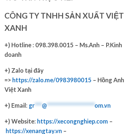
CÔNG TY TNHH SẢN XUẤT VIỆT
XANH
+)
Hotline : 098.398.0015 – Ms.Anh – P.Kinh
doanh
+)
Zalo tại đây
=>
https://zalo.me/0983980015
– Hồng Anh
Việt Xanh
+) Email:
gr
***
@
********************
om.vn
+) Website:
https://xecongnghiep.com
–
https://xenangtay.vn
–