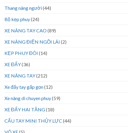
Thang nâng người
(44)
Bộ kẹp phuy
(24)
XE NÂNG TAY CAO
(89)
XE NÂNG ĐIỆN NGỒI LÁI
(2)
KẸP PHUY ĐÔI
(14)
XE ĐẨY
(36)
XE NÂNG TAY
(212)
Xe đẩy tay gấp gọn
(12)
Xe nâng di chuyen phuy
(59)
XE ĐẨY HAI TẦNG
(18)
CẨU TAY MINI THỦY LỰC
(44)
VÕ XE
(5)