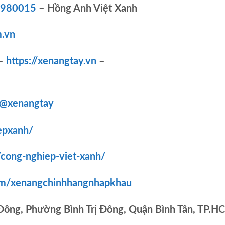
83980015
– Hồng Anh Việt Xanh
.vn
–
https://xenangtay.vn
–
/@xenangtay
epxanh/
/cong-nghiep-viet-xanh/
om/xenangchinhhangnhapkhau
 Đông, Phường Bình Trị Đông, Quận Bình Tân, TP.H