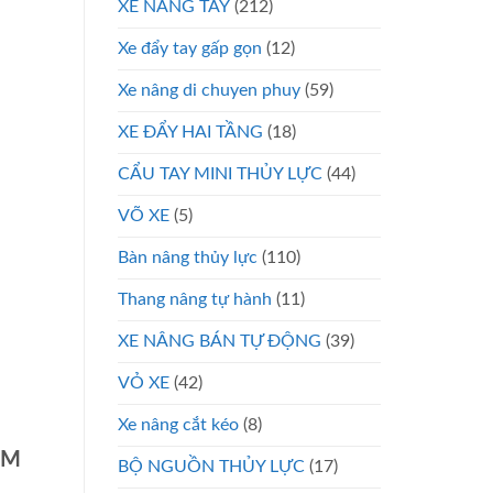
XE NÂNG TAY
(212)
Xe đẩy tay gấp gọn
(12)
Xe nâng di chuyen phuy
(59)
XE ĐẨY HAI TẦNG
(18)
CẨU TAY MINI THỦY LỰC
(44)
VÕ XE
(5)
Bàn nâng thủy lực
(110)
Thang nâng tự hành
(11)
XE NÂNG BÁN TỰ ĐỘNG
(39)
VỎ XE
(42)
Xe nâng cắt kéo
(8)
CM
BỘ NGUỒN THỦY LỰC
(17)