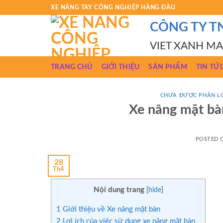
Skip
XE NÂNG TAY CÔNG NGHIỆP HÀNG ĐẦU
to
CÔNG TY T
content
VIET XANH M
TRANG CHỦ
GIỚI THIỆU
SẢN PHẨM
TIN TỨ
CHƯA ĐƯỢC PHÂN L
Xe nâng mặt bàn
POSTED
28
Th4
Nội dung trang
[
hide
]
1
Giới thiệu về Xe nâng mặt bàn
2
Lợi ích của việc sử dụng xe nâng mặt bàn