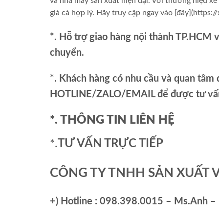
và nhà máy sản xuất hiện đại. Với thương hiệu xe
giá cả hợp lý. Hãy truy cập ngay vào [đây](https
*. Hỗ trợ giao hàng nội thành TP.HCM 
chuyển.
*. Khách hàng có nhu cầu và quan tâm đ
HOTLINE/ZALO/EMAIL để được tư vấn 
*. THÔNG TIN LIÊN HỆ
*.
TƯ VẤN TRỰC TIẾP
CÔNG TY TNHH SẢN XUẤT 
+)
Hotline : 098.398.0015 – Ms.Anh – 