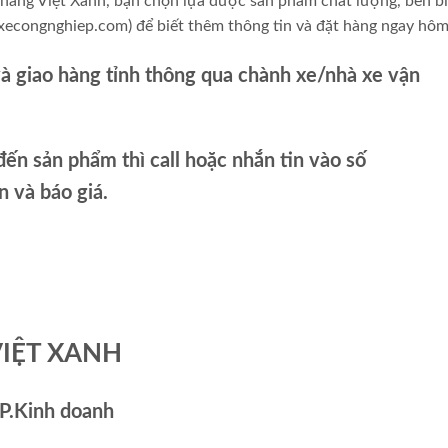
 nâng Việt Xanh, bạn chọn lựa được sản phẩm chất lượng, bền bỉ
://xecongnghiep.com) để biết thêm thông tin và đặt hàng ngay hôm
và giao hàng tỉnh thông qua chành xe/nhà xe vận
ến sản phẩm thì call hoặc nhắn tin vào số
và báo giá.
VIỆT XANH
P.Kinh doanh