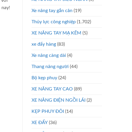
 với
 nay!
Xe nâng tay gắn cân
(19)
Thủy lực công nghiệp
(1.702)
XE NÂNG TAY MẠ KẼM
(5)
xe đẩy hàng
(83)
Xe nâng càng dài
(4)
Thang nâng người
(44)
Bộ kẹp phuy
(24)
XE NÂNG TAY CAO
(89)
XE NÂNG ĐIỆN NGỒI LÁI
(2)
KẸP PHUY ĐÔI
(14)
XE ĐẨY
(36)