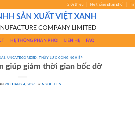
Giới thiệu
Hệ thống phân phối
Ti
NHH SẢN XUẤT VIỆT XANH
ANUFACTURE COMPANY LIMITED
C
HỆ THỐNG PHÂN PHỐI
LIÊN HỆ
FAQ
OẠI
,
UNCATEGORIZED
,
THỦY LỰC CÔNG NGHIỆP
 giúp giảm thời gian bốc dỡ
 ON
28 THÁNG 4, 2026
BY
NGOC TIEN