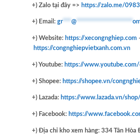
+)
Zalo tại đây =>
https://zalo.me/09
+) Email:
gr
***
@
********************
om
+) Website:
https://xecongnghiep.com
https://congnghiepvietxanh.com.vn
+) Youtube:
https://www.youtube.com
+) Shopee:
https://shopee.vn/congnghi
+) Lazada:
https://www.lazada.vn/shop
+) Facebook:
https://www.facebook.c
+)
Địa chỉ kho xem hàng: 334 Tân Hòa