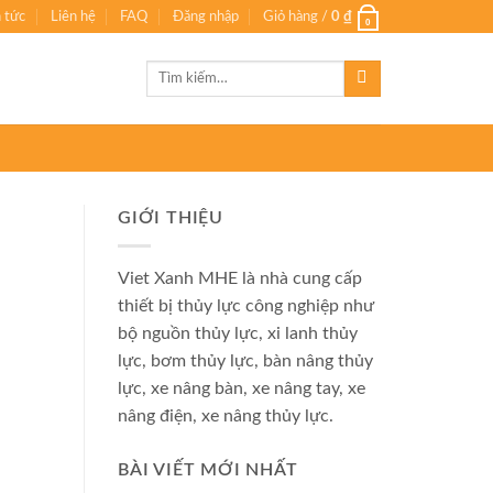
n tức
Liên hệ
FAQ
Đăng nhập
Giỏ hàng /
0
₫
0
Tìm
kiếm:
GIỚI THIỆU
Viet Xanh MHE là nhà cung cấp
thiết bị thủy lực công nghiệp như
bộ nguồn thủy lực, xi lanh thủy
lực, bơm thủy lực, bàn nâng thủy
lực, xe nâng bàn, xe nâng tay, xe
nâng điện, xe nâng thủy lực.
BÀI VIẾT MỚI NHẤT