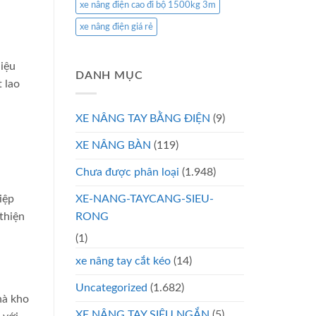
xe nâng điện cao đi bộ 1500kg 3m
xe nâng điện giá rẻ
hiệu
DANH MỤC
t lao
XE NÂNG TAY BẰNG ĐIỆN
(9)
XE NÂNG BÀN
(119)
Chưa được phân loại
(1.948)
XE-NANG-TAYCANG-SIEU-
iệp
RONG
thiện
(1)
xe nâng tay cắt kéo
(14)
Uncategorized
(1.682)
hà kho
XE NÂNG TAY SIÊU NGẮN
(5)