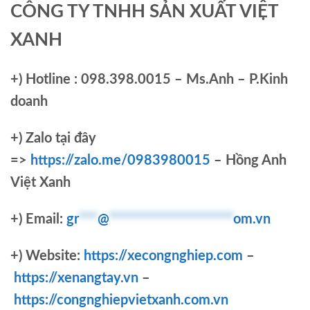
CÔNG TY TNHH SẢN XUẤT VIỆT
XANH
+)
Hotline : 098.398.0015 – Ms.Anh – P.Kinh
doanh
+)
Zalo tại đây
=>
https://zalo.me/0983980015
– Hồng Anh
Việt Xanh
+) Email:
gr
***
@
********************
om.vn
+) Website:
https://xecongnghiep.com
–
https://xenangtay.vn
–
https://congnghiepvietxanh.com.vn