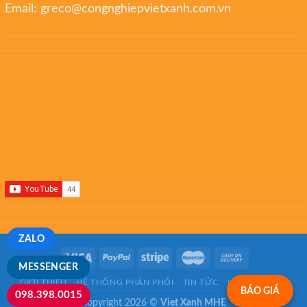
Email:
greco@congnghiepvietxanh.com.vn
ZALO
MESSENGER
GIỚI THIỆU
HỆ THỐNG PHÂN PHỐI
TIN TỨC
LIÊN HỆ
FAQ
BÁO GIÁ
098.398.0015
Copyright 2026 ©
Viet Xanh MHE