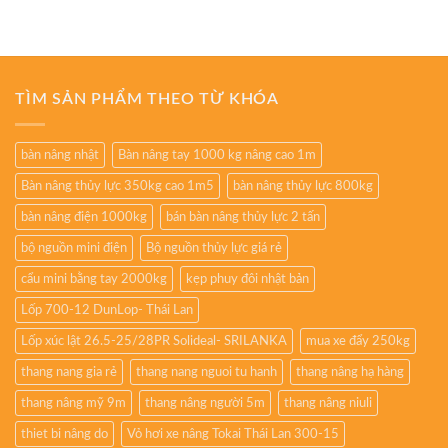
TÌM SẢN PHẨM THEO TỪ KHÓA
bàn nâng nhật
Bàn nâng tay 1000 kg nâng cao 1m
Bàn nâng thủy lực 350kg cao 1m5
bàn nâng thủy lực 800kg
bàn nâng điện 1000kg
bán bàn nâng thủy lực 2 tấn
bộ nguồn mini điện
Bộ nguồn thủy lực giá rẻ
cẩu mini bằng tay 2000kg
kẹp phuy đôi nhật bản
Lốp 700-12 DunLop- Thái Lan
Lốp xúc lật 26.5-25/28PR Solideal- SRILANKA
mua xe đẩy 250kg
thang nang gia rẻ
thang nang nguoi tu hanh
thang nâng hạ hàng
thang nâng mỹ 9m
thang nâng người 5m
thang nâng niuli
thiet bi nâng do
Vỏ hơi xe nâng Tokai Thái Lan 300-15