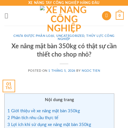
Skip
XE NÂNG TAY CÔNG NGHIỆP HÀNG ĐẦU
to
0
content
CHƯA ĐƯỢC PHÂN LOẠI
,
UNCATEGORIZED
,
THỦY LỰC CÔNG
NGHIỆP
Xe nâng mặt bàn 350kg có thật sự cần
thiết cho shop nhỏ?
POSTED ON
1 THÁNG 5, 2026
BY
NGOC TIEN
01
Th5
Nội dung trang
1
Giới thiệu về xe nâng mặt bàn 350kg
2
Phân tích nhu cầu thực tế
3
Lợi ích khi sử dụng xe nâng mặt bàn 350kg