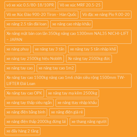
vỏ xe xúc 0.5/80-18/10PR
Vỏ xe xúc MRF 20.5-25
Vỏ xe Xúc Đào 900-20 Tiron - Hàn Quốc
Vỏ đặc xe nâng Pio 9.00-20
xe nâng 2.5 tấn đài loan
xe nâng cao nhập khẩu
Xe nâng mặt bàn con lăn 350kg nâng cao 1300mm NAL35 NICHI-LIFT
– JAPAN
xe nâng phuy
xe nâng tay 3 tấn
xe nâng tay 5 tấn nhập khẩ
xe nâng tay 2500kg hiệu Noblift
Xe nâng tay 2500kg đức
xe nâng tay cao
xe nâng tay cao 1m2
Xe nâng tay cao 1500kg nâng cao 1m6 chân siêu rộng 1500mm TW-
LIFTER Đài Loan
Xe nâng tay cao OPK
xe nâng tay mạ kẽm 2500kg
xe nâng tay thấp siêu ngắn
xe nâng ttay nhập khẩu
xe nâng điện bằng bình
xe nâng điện giá rẻ
xe nâng điện thấp 2000kg đứng lái
xe thang nâng người
xe đẩy hàng 2 tầng