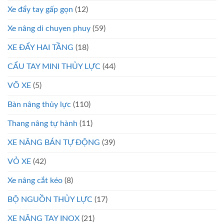
Xe đẩy tay gấp gọn
(12)
Xe nâng di chuyen phuy
(59)
XE ĐẨY HAI TẦNG
(18)
CẨU TAY MINI THỦY LỰC
(44)
VÕ XE
(5)
Bàn nâng thủy lực
(110)
Thang nâng tự hành
(11)
XE NÂNG BÁN TỰ ĐỘNG
(39)
VỎ XE
(42)
Xe nâng cắt kéo
(8)
BỘ NGUỒN THỦY LỰC
(17)
XE NÂNG TAY INOX
(21)