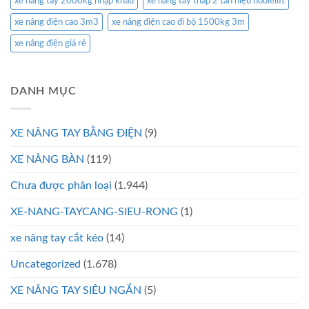
xe nâng tay 2000kg nhập khẩu
xe nâng tay thấp 2 tấn hiệu noblelift
xe nâng điện cao 3m3
xe nâng điện cao đi bộ 1500kg 3m
xe nâng điện giá rẻ
DANH MỤC
XE NÂNG TAY BẰNG ĐIỆN
(9)
XE NÂNG BÀN
(119)
Chưa được phân loại
(1.944)
XE-NANG-TAYCANG-SIEU-RONG
(1)
xe nâng tay cắt kéo
(14)
Uncategorized
(1.678)
XE NÂNG TAY SIÊU NGẮN
(5)