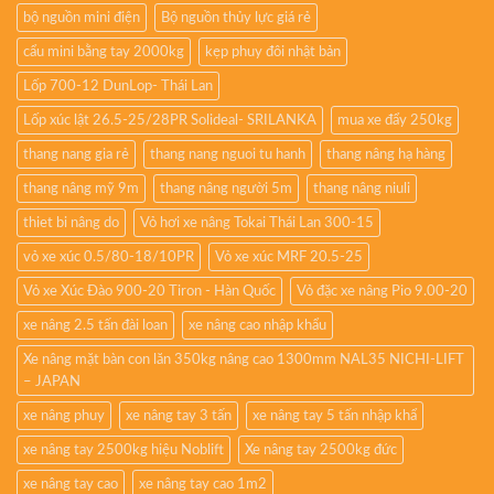
bộ nguồn mini điện
Bộ nguồn thủy lực giá rẻ
cẩu mini bằng tay 2000kg
kẹp phuy đôi nhật bản
Lốp 700-12 DunLop- Thái Lan
Lốp xúc lật 26.5-25/28PR Solideal- SRILANKA
mua xe đẩy 250kg
thang nang gia rẻ
thang nang nguoi tu hanh
thang nâng hạ hàng
thang nâng mỹ 9m
thang nâng người 5m
thang nâng niuli
thiet bi nâng do
Vỏ hơi xe nâng Tokai Thái Lan 300-15
vỏ xe xúc 0.5/80-18/10PR
Vỏ xe xúc MRF 20.5-25
Vỏ xe Xúc Đào 900-20 Tiron - Hàn Quốc
Vỏ đặc xe nâng Pio 9.00-20
xe nâng 2.5 tấn đài loan
xe nâng cao nhập khẩu
Xe nâng mặt bàn con lăn 350kg nâng cao 1300mm NAL35 NICHI-LIFT
– JAPAN
xe nâng phuy
xe nâng tay 3 tấn
xe nâng tay 5 tấn nhập khẩ
xe nâng tay 2500kg hiệu Noblift
Xe nâng tay 2500kg đức
xe nâng tay cao
xe nâng tay cao 1m2