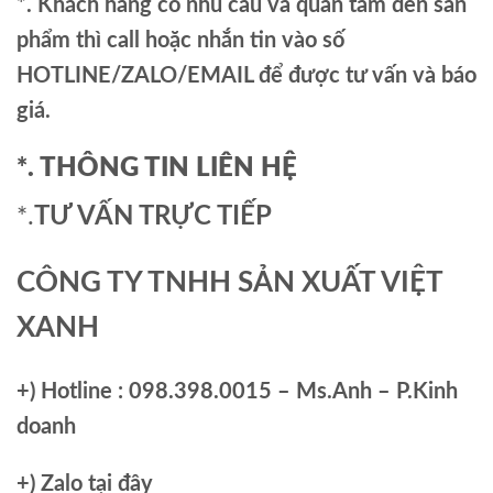
*. Khách hàng có nhu cầu và quan tâm đến sản
phẩm thì call hoặc nhắn tin vào số
HOTLINE/ZALO/EMAIL để được tư vấn và báo
giá.
*. THÔNG TIN LIÊN HỆ
*.
TƯ VẤN TRỰC TIẾP
CÔNG TY TNHH SẢN XUẤT VIỆT
XANH
+)
Hotline : 098.398.0015 – Ms.Anh – P.Kinh
doanh
+)
Zalo tại đây