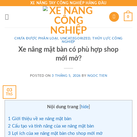
Skip
XE NÂNG TAY CÔNG NGHIỆP HÀNG ĐẦU
to
0
content
CHƯA ĐƯỢC PHÂN LOẠI
,
UNCATEGORIZED
,
THỦY LỰC CÔNG
NGHIỆP
Xe nâng mặt bàn có phù hợp shop
mới mở?
POSTED ON
3 THÁNG 5, 2026
BY
NGOC TIEN
03
Th5
Nội dung trang
[
hide
]
1
Giới thiệu về xe nâng mặt bàn
2
Cấu tạo và tính năng của xe nâng mặt bàn
3
Lợi ích của xe nâng mặt bàn cho shop mới mở