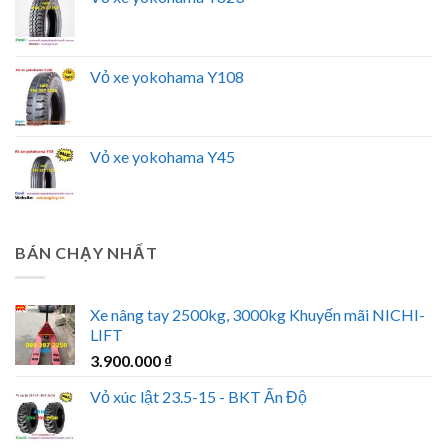
Vỏ xe yokohama Y108
Vỏ xe yokohama Y45
BÁN CHẠY NHẤT
Xe nâng tay 2500kg, 3000kg Khuyến mãi NICHI-
LIFT
3.900.000
₫
Vỏ xúc lật 23.5-15 - BKT Ấn Độ