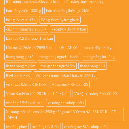
Bàn nâng thủy lực 350kg cao 1m5
bàn nâng thủy lực 800kg
bàn nâng điện 1000kg
bán bàn nâng thủy lực 2 tấn
bộ nguồn mini điện
Bộ nguồn thủy lực giá rẻ
cẩu mini bằng tay 2000kg
kẹp phuy đôi nhật bản
Lốp 700-12 DunLop- Thái Lan
Lốp xúc lật 26.5-25/28PR Solideal- SRILANKA
mua xe đẩy 250kg
thang nang gia rẻ
thang nang nguoi tu hanh
thang nâng hạ hàng
thang nâng mỹ 9m
thang nâng người 5m
thang nâng niuli
thiet bi nâng do
Vỏ hơi xe nâng Tokai Thái Lan 300-15
vỏ xe xúc 0.5/80-18/10PR
Vỏ xe xúc MRF 20.5-25
Vỏ xe Xúc Đào 900-20 Tiron - Hàn Quốc
Vỏ đặc xe nâng Pio 9.00-20
xe nâng 2.5 tấn đài loan
xe nâng cao nhập khẩu
Xe nâng mặt bàn con lăn 350kg nâng cao 1300mm NAL35 NICHI-LIFT –
JAPAN
xe nâng phuy
xe nâng tay 3 tấn
xe nâng tay 5 tấn nhập khẩ