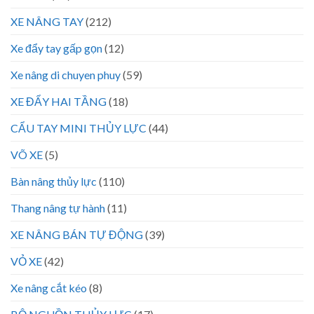
XE NÂNG TAY
(212)
Xe đẩy tay gấp gọn
(12)
Xe nâng di chuyen phuy
(59)
XE ĐẨY HAI TẦNG
(18)
CẨU TAY MINI THỦY LỰC
(44)
VÕ XE
(5)
Bàn nâng thủy lực
(110)
Thang nâng tự hành
(11)
XE NÂNG BÁN TỰ ĐỘNG
(39)
VỎ XE
(42)
Xe nâng cắt kéo
(8)