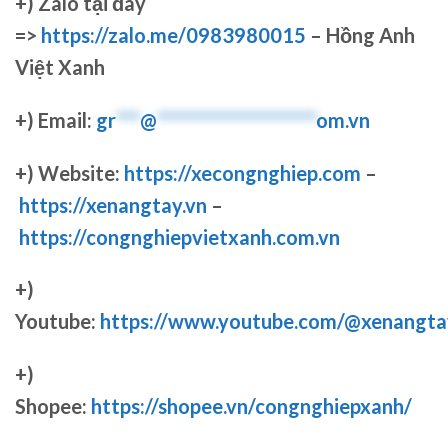
+)
Zalo tại đây
=>
https://zalo.me/0983980015
– Hồng Anh
Việt Xanh
+) Email:
gr
***
@
********************
om.vn
+) Website:
https://xecongnghiep.com
–
https://xenangtay.vn
–
https://congnghiepvietxanh.com.vn
+)
Youtube:
https://www.youtube.com/@xenangta
+)
Shopee:
https://shopee.vn/congnghiepxanh/