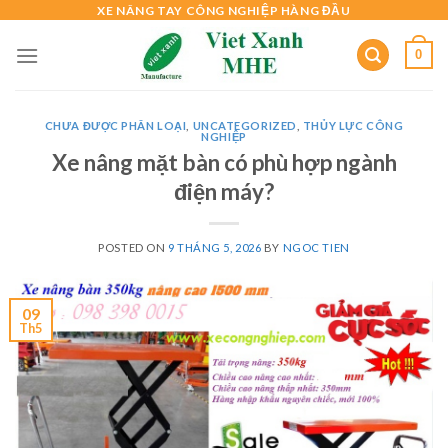
Skip
XE NÂNG TAY CÔNG NGHIỆP HÀNG ĐẦU
to
0
content
CHƯA ĐƯỢC PHÂN LOẠI
,
UNCATEGORIZED
,
THỦY LỰC CÔNG
NGHIỆP
Xe nâng mặt bàn có phù hợp ngành
điện máy?
POSTED ON
9 THÁNG 5, 2026
BY
NGOC TIEN
09
Th5