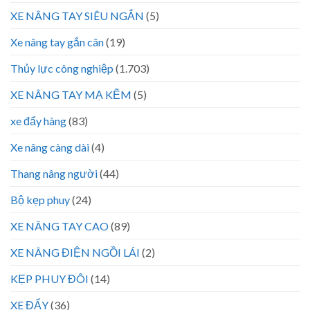
XE NÂNG TAY SIÊU NGẮN
(5)
Xe nâng tay gắn cân
(19)
Thủy lực công nghiệp
(1.703)
XE NÂNG TAY MẠ KẼM
(5)
xe đẩy hàng
(83)
Xe nâng càng dài
(4)
Thang nâng người
(44)
Bộ kẹp phuy
(24)
XE NÂNG TAY CAO
(89)
XE NÂNG ĐIỆN NGỒI LÁI
(2)
KẸP PHUY ĐÔI
(14)
XE ĐẨY
(36)