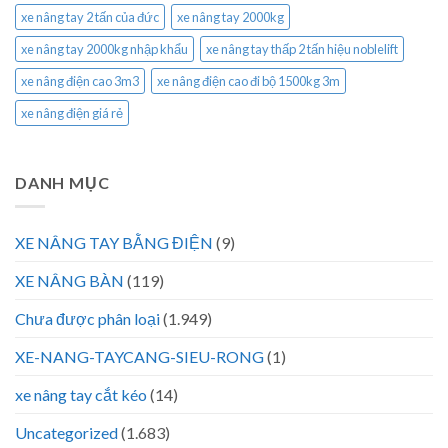
xe nâng tay 2 tấn của đức
xe nâng tay 2000kg
xe nâng tay 2000kg nhập khẩu
xe nâng tay thấp 2 tấn hiệu noblelift
xe nâng điện cao 3m3
xe nâng điện cao đi bộ 1500kg 3m
xe nâng điện giá rẻ
DANH MỤC
XE NÂNG TAY BẰNG ĐIỆN
(9)
XE NÂNG BÀN
(119)
Chưa được phân loại
(1.949)
XE-NANG-TAYCANG-SIEU-RONG
(1)
xe nâng tay cắt kéo
(14)
Uncategorized
(1.683)