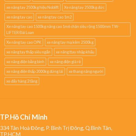
xe nâng tay 2500kg hiệu Noblift
Xe nâng tay 2500kg đức
xe nâng tay cao
xe nâng tay cao 1m2
Xe nâng tay cao 1500kg nâng cao 1m6 chân siêu rộng 1500mm TW-
LIFTER Đài Loan
Xe nâng tay cao OPK
xe nâng tay mạ kẽm 2500kg
xe nâng tay thấp siêu ngắn
xe nâng ttay nhập khẩu
xe nâng điện bằng bình
xe nâng điện giá rẻ
xe nâng điện thấp 2000kg đứng lái
xe thang nâng người
xe đẩy hàng 2 tầng
TP.Hồ Chí Minh
334 Tân Hoà Đông, P. Bình Trị Đông, Q.Bình Tân,
TP.HCM