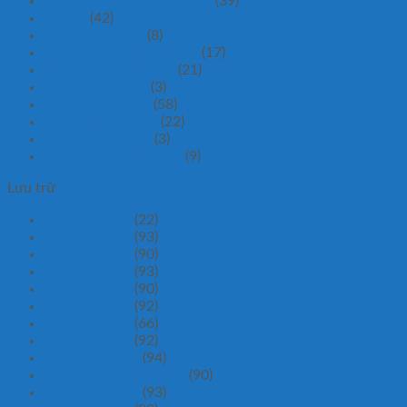
XE NÂNG BÁN TỰ ĐỘNG
(39)
VỎ XE
(42)
Xe nâng cắt kéo
(8)
BỘ NGUỒN THỦY LỰC
(17)
XE NÂNG TAY INOX
(21)
Bộ càng xe nâng
(3)
Xe nâng tay thấp
(58)
Bánh Xe Nâng Tay
(22)
Xe nâng điện cao
(3)
ĐẦU BƠM XE NÂNG
(9)
Lưu trữ
Tháng 8 2026
(22)
Tháng 7 2026
(93)
Tháng 6 2026
(90)
Tháng 5 2026
(93)
Tháng 4 2026
(90)
Tháng 3 2026
(92)
Tháng 2 2026
(66)
Tháng 1 2026
(92)
Tháng 12 2025
(94)
Tháng mười một 2025
(90)
Tháng 10 2025
(93)