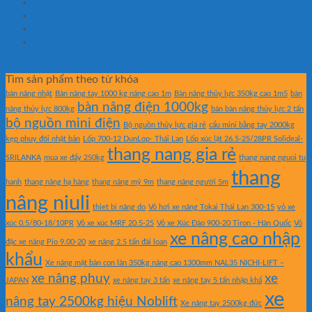
Xe nâng mặt bàn có phù hợp kho hóa chất?
Những lỗi khiến xe nâng mặt bàn nhanh xuống cấp
Xe nâng mặt bàn có thể nâng khuôn ép nhựa không?
So sánh xe nâng mặt bàn nhập khẩu và lắp ráp trong
nước
Tìm sản phẩm theo từ khóa
bàn nâng nhật
Bàn nâng tay 1000 kg nâng cao 1m
Bàn nâng thủy lực 350kg cao 1m5
bàn
bàn nâng điện 1000kg
nâng thủy lực 800kg
bán bàn nâng thủy lực 2 tấn
bộ nguồn mini điện
Bộ nguồn thủy lực giá rẻ
cẩu mini bằng tay 2000kg
kẹp phuy đôi nhật bản
Lốp 700-12 DunLop- Thái Lan
Lốp xúc lật 26.5-25/28PR Solideal-
thang nang gia rẻ
SRILANKA
mua xe đẩy 250kg
thang nang nguoi tu
thang
hanh
thang nâng hạ hàng
thang nâng mỹ 9m
thang nâng người 5m
nâng niuli
thiet bi nâng do
Vỏ hơi xe nâng Tokai Thái Lan 300-15
vỏ xe
xúc 0.5/80-18/10PR
Vỏ xe xúc MRF 20.5-25
Vỏ xe Xúc Đào 900-20 Tiron - Hàn Quốc
Vỏ
xe nâng cao nhập
đặc xe nâng Pio 9.00-20
xe nâng 2.5 tấn đài loan
khẩu
Xe nâng mặt bàn con lăn 350kg nâng cao 1300mm NAL35 NICHI-LIFT –
xe nâng phuy
xe
JAPAN
xe nâng tay 3 tấn
xe nâng tay 5 tấn nhập khẩ
xe
nâng tay 2500kg hiệu Noblift
Xe nâng tay 2500kg đức