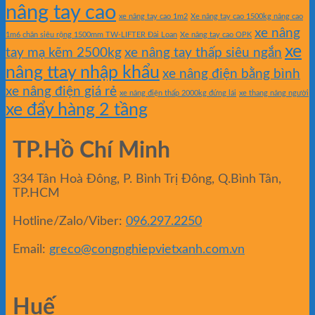
nâng tay cao
xe nâng tay cao 1m2
Xe nâng tay cao 1500kg nâng cao
xe nâng
1m6 chân siêu rộng 1500mm TW-LIFTER Đài Loan
Xe nâng tay cao OPK
xe
tay mạ kẽm 2500kg
xe nâng tay thấp siêu ngắn
nâng ttay nhập khẩu
xe nâng điện bằng bình
xe nâng điện giá rẻ
xe nâng điện thấp 2000kg đứng lái
xe thang nâng người
xe đẩy hàng 2 tầng
TP.Hồ Chí Minh
334 Tân Hoà Đông, P. Bình Trị Đông, Q.Bình Tân,
TP.HCM
Hotline/Zalo/Viber:
096.297.2250
Email:
greco@congnghiepvietxanh.com.vn
Huế