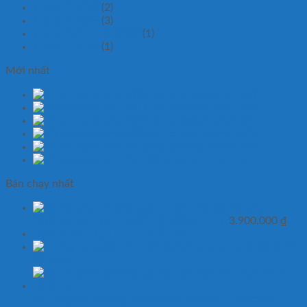
Tháng 2 2019
(2)
Tháng 1 2019
(3)
Tháng mười một 2018
(1)
Tháng 7 2018
(1)
Mới nhất
Vỏ xe yokohama Y555
Vỏ xe yokohama Y520
Vỏ xe yokohama Y825
Vỏ xe yokohama Y823
Vỏ xe yokohama Y108
Vỏ xe yokohama Y45
Bán chạy nhất
Xe nâng tay
2500kg, 3000kg Khuyến mãi NICHI-LIFT
3.900.000
₫
Vỏ xúc lật 23.5-15 - BKT Ấn Độ
Thang nâng đôi Nichi-
lift Japan
Xe nâng tay 3000kg càng 550x1150mm Bishamon -