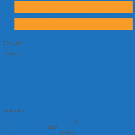
07
Th8
Những lỗi khiến xe nâng mặt bàn nhanh xuống cấp
06
Th8
Xe nâng mặt bàn có thể nâng khuôn ép nhựa không?
Bình luận
Từ khóa
bàn nâng 500kg cao 900mm
bàn nâng gía rẻ
bàn nâng tay
bàn nâng tay 2x nhật bản
bàn
nâng tay điện 500kg
bàn nâng tay điện di chuyển 500kg
bàn nâng điện 500kg
bàn nâng
điện đài loan
bán xe nâng bàn
bán xe nâng bán tự động.
bán xe nâng tay 2 tấn
mua xe
nâng 2 tấn
xe nâng
xe nâng bàn 500kg
xe nâng bàn nhật bản
xe nâng bàn nhật bản 800kg
cao 1m5
xe nâng bán tự động 1500kg 3m
xe nâng bán tự động đi bộ 1500kg cao 3m
xe
nâng cây cảnh 800kg cao 1m5
xe nâng mặt bàn 500kg
xe nâng mặt bàn 800kg cao 1m5
xe
nâng tay 2 tấn
xe nâng tay 2 tấn của đức
xe nâng tay 2000kg
xe nâng tay 2000kg nhập
khẩu
xe nâng tay thấp 2 tấn hiệu noblelift
xe nâng điện cao 3m3
xe nâng điện cao đi bộ
1500kg 3m
xe nâng điện giá rẻ
Danh mục
XE NÂNG TAY BẰNG ĐIỆN
(9)
XE NÂNG BÀN
(119)
Chưa được phân loại
(1.946)