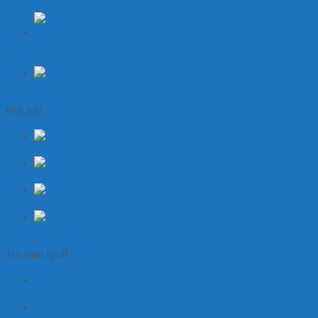
Nhật Bản
Bàn nâng tay 1000kg nâng cao 1m hiệu TW-LIFTER Đài
Loan
Xe nâng tay 3,5 tấn
hiệu Eoslift
Nổi bật
Bàn nâng điện 2
tấn cao 1m tw-lifter (Hw2001)
Bàn nâng thủy lực 1000kg cao 4m hiệu TW-LIFTER
Bàn nâng
thủy lực 3000kg hiệu TW-LIFTER
Bộ nguồn thủy lực
DC 12V-1.5kw
Tin mới nhất
Xe nâng mặt bàn giúp doanh nghiệp tăng lợi nhuận thế
nào?
Hướng dẫn chọn bánh xe phù hợp cho xe nâng mặt bàn