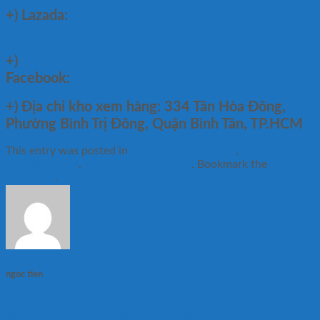
+) Lazada:
https://www.lazada.vn/shop/cong-
nghiep-viet-xanh/
+)
Facebook:
https://www.facebook.com/xenangch
+)
Địa chỉ kho xem hàng: 334 Tân Hòa Đông,
Phường Bình Trị Đông, Quận Bình Tân, TP.HCM
This entry was posted in
Chưa được phân loại
,
Uncategorized
,
Thủy lực công nghiệp
. Bookmark the
permalink
.
ngoc tien
Xe nâng mặt bàn có cần đào tạo không?
Xe nâng mặt bàn có dễ lắp ráp không?