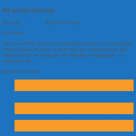
Để lại một bình luận
Bạn phải
đăng nhập
để gửi bình luận.
Giới thiệu
Viet Xanh MHE là nhà cung cấp thiết bị thủy lực công nghiệp
như bộ nguồn thủy lực, xi lanh thủy lực, bơm thủy lực, bàn
nâng thủy lực, xe nâng bàn, xe nâng tay, xe nâng điện, xe
nâng thủy lực.
Bài viết mới nhất
08
Th8
Xe nâng mặt bàn giúp doanh nghiệp tăng lợi nhuận thế
nào?
07
Th8
Hướng dẫn chọn bánh xe phù hợp cho xe nâng mặt bàn
07
Th8
Xe nâng mặt bàn có phù hợp kho hóa chất?