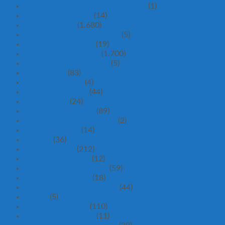
XE-NANG-TAYCANG-SIEU-RONG
(1)
xe nâng tay cắt kéo
(14)
Uncategorized
(1.680)
XE NÂNG TAY SIÊU NGẮN
(5)
Xe nâng tay gắn cân
(19)
Thủy lực công nghiệp
(1.700)
XE NÂNG TAY MẠ KẼM
(5)
xe đẩy hàng
(83)
Xe nâng càng dài
(4)
Thang nâng người
(44)
Bộ kẹp phuy
(24)
XE NÂNG TAY CAO
(89)
XE NÂNG ĐIỆN NGỒI LÁI
(2)
KẸP PHUY ĐÔI
(14)
XE ĐẨY
(36)
XE NÂNG TAY
(212)
Xe đẩy tay gấp gọn
(12)
Xe nâng di chuyen phuy
(59)
XE ĐẨY HAI TẦNG
(18)
CẨU TAY MINI THỦY LỰC
(44)
VÕ XE
(5)
Bàn nâng thủy lực
(110)
Thang nâng tự hành
(11)