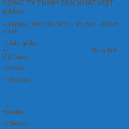
CÔNG TY TNHH SẢN XUẤT VIỆT
XANH
+)
Hotline : 098.398.0015 – Ms.Anh – P.Kinh
doanh
+)
Zalo tại đây
=>
https://zalo.me/0983980015
– Hồng Anh
Việt Xanh
+) Email:
gr
***
@
********************
om.vn
+) Website:
https://xecongnghiep.com
–
https://xenangtay.vn
–
https://congnghiepvietxanh.com.vn
+)
Youtube:
https://www.youtube.com/@xenangtay
+) Shopee:
https://shopee.vn/congnghiepxanh/