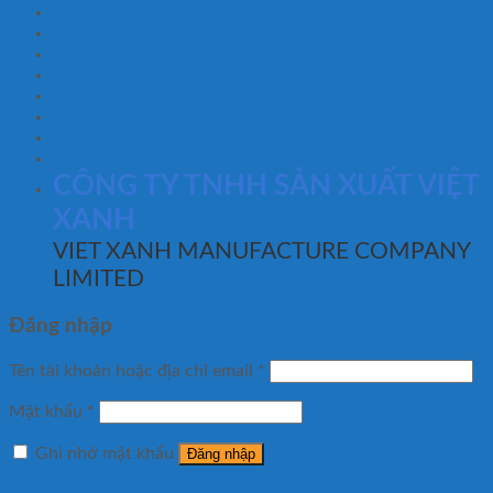
FAQ
Giới thiệu
Hệ thống phân phối
Tin tức
Liên hệ
FAQ
Đăng nhập
CÔNG TY TNHH SẢN XUẤT VIỆT
XANH
VIET XANH MANUFACTURE COMPANY
LIMITED
Đăng nhập
Tên tài khoản hoặc địa chỉ email
*
Mật khẩu
*
Ghi nhớ mật khẩu
Đăng nhập
Quên mật khẩu?