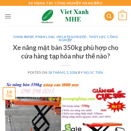
Skip
XE NÂNG TAY CÔNG NGHIỆP HÀNG ĐẦU
to
0
content
CHƯA ĐƯỢC PHÂN LOẠI
,
UNCATEGORIZED
,
THỦY LỰC CÔNG
NGHIỆP
Xe nâng mặt bàn 350kg phù hợp cho
cửa hàng tạp hóa như thế nào?
POSTED ON
18 THÁNG 5, 2026
BY
NGOC TIEN
18
Th5