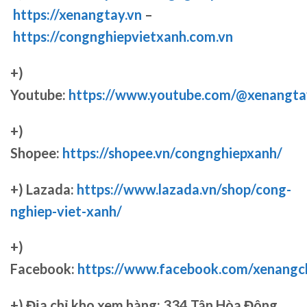
https://xenangtay.vn
–
https://congnghiepvietxanh.com.vn
+)
Youtube:
https://www.youtube.com/@xenangta
+)
Shopee:
https://shopee.vn/congnghiepxanh/
+) Lazada:
https://www.lazada.vn/shop/cong-
nghiep-viet-xanh/
+)
Facebook:
https://www.facebook.com/xenang
+)
Địa chỉ kho xem hàng: 334 Tân Hòa Đông,