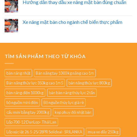
Hướng dẫn thay dầu xe nâng mặt bàn đúng chuẩn
Xe nâng mặt bàn cho ngành chế biến thực phẩm
TÌM SẢN PHẨM THEO TỪ KHÓA
bàn nâng nhật
Bàn nâng tay 1000 kg nâng cao 1m
Bàn nâng thủy lực 350kg cao 1m5
bàn nâng thủy lực 800kg
bàn nâng điện 1000kg
bán bàn nâng thủy lực 2 tấn
bộ nguồn mini điện
Bộ nguồn thủy lực giá rẻ
cẩu mini bằng tay 2000kg
kẹp phuy đôi nhật bản
Lốp 700-12 DunLop- Thái Lan
Lốp xúc lật 26.5-25/28PR Solideal- SRILANKA
mua xe đẩy 250kg