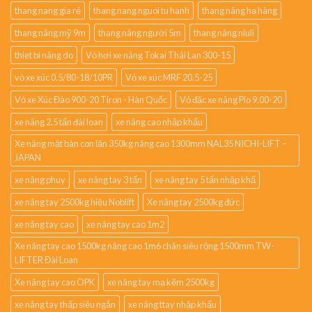
thang nang gia rẻ
thang nang nguoi tu hanh
thang nâng hạ hàng
thang nâng mỹ 9m
thang nâng người 5m
thang nâng niuli
thiet bi nâng do
Vỏ hơi xe nâng Tokai Thái Lan 300-15
vỏ xe xúc 0.5/80-18/10PR
Vỏ xe xúc MRF 20.5-25
Vỏ xe Xúc Đào 900-20 Tiron - Hàn Quốc
Vỏ đặc xe nâng Pio 9.00-20
xe nâng 2.5 tấn đài loan
xe nâng cao nhập khẩu
Xe nâng mặt bàn con lăn 350kg nâng cao 1300mm NAL35 NICHI-LIFT –
JAPAN
xe nâng phuy
xe nâng tay 3 tấn
xe nâng tay 5 tấn nhập khẩ
xe nâng tay 2500kg hiệu Noblift
Xe nâng tay 2500kg đức
xe nâng tay cao
xe nâng tay cao 1m2
Xe nâng tay cao 1500kg nâng cao 1m6 chân siêu rộng 1500mm TW-
LIFTER Đài Loan
Xe nâng tay cao OPK
xe nâng tay mạ kẽm 2500kg
xe nâng tay thấp siêu ngắn
xe nâng ttay nhập khẩu