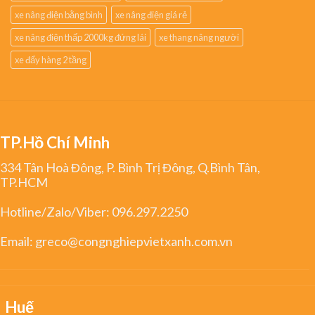
xe nâng điện bằng bình
xe nâng điện giá rẻ
xe nâng điện thấp 2000kg đứng lái
xe thang nâng người
xe đẩy hàng 2 tầng
TP.Hồ Chí Minh
334 Tân Hoà Đông, P. Bình Trị Đông, Q.Bình Tân,
TP.HCM
Hotline/Zalo/Viber:
096.297.2250
Email:
greco@congnghiepvietxanh.com.vn
Huế