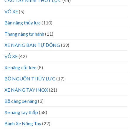
CẨU TAY MINI THỦY LỰC
(44)
VÕ XE
(5)
Bàn nâng thủy lực
(110)
Thang nâng tự hành
(11)
XE NÂNG BÁN TỰ ĐỘNG
(39)
VỎ XE
(42)
Xe nâng cắt kéo
(8)
BỘ NGUỒN THỦY LỰC
(17)
XE NÂNG TAY INOX
(21)
Bộ càng xe nâng
(3)
Xe nâng tay thấp
(58)
Bánh Xe Nâng Tay
(22)