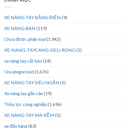
XE NÂNG TAY BẰNG ĐIỆN
(9)
XE NÂNG BÀN
(119)
Chưa được phân loại
(1.942)
XE-NANG-TAYCANG-SIEU-RONG
(1)
xe nâng tay cắt kéo
(14)
Uncategorized
(1.676)
XE NÂNG TAY SIÊU NGẮN
(5)
Xe nâng tay gắn cân
(19)
Thủy lực công nghiệp
(1.696)
XE NÂNG TAY MẠ KẼM
(5)
xe đẩy hàng
(83)