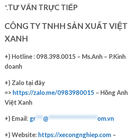
*.
TƯ VẤN TRỰC TIẾP
CÔNG TY TNHH SẢN XUẤT VIỆT
XANH
+)
Hotline : 098.398.0015 – Ms.Anh – P.Kinh
doanh
+)
Zalo tại đây
=>
https://zalo.me/0983980015
– Hồng Anh
Việt Xanh
+) Email:
gr
***
@
********************
om.vn
+) Website:
https://xecongnghiep.com
–