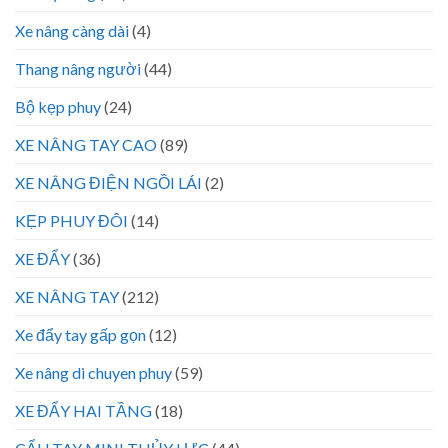
Xe nâng càng dài
(4)
Thang nâng người
(44)
Bộ kẹp phuy
(24)
XE NÂNG TAY CAO
(89)
XE NÂNG ĐIỆN NGỒI LÁI
(2)
KẸP PHUY ĐÔI
(14)
XE ĐẨY
(36)
XE NÂNG TAY
(212)
Xe đẩy tay gấp gọn
(12)
Xe nâng di chuyen phuy
(59)
XE ĐẨY HAI TẦNG
(18)