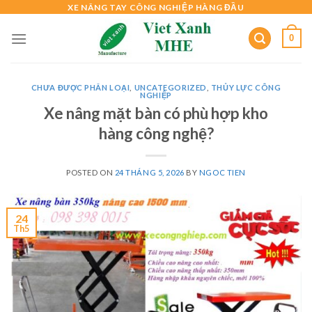
Skip
XE NÂNG TAY CÔNG NGHIỆP HÀNG ĐẦU
to
0
content
CHƯA ĐƯỢC PHÂN LOẠI
,
UNCATEGORIZED
,
THỦY LỰC CÔNG
NGHIỆP
Xe nâng mặt bàn có phù hợp kho
hàng công nghệ?
POSTED ON
24 THÁNG 5, 2026
BY
NGOC TIEN
24
Th5