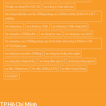
Vỏ đặc xe nâng Pio 9.00-20
xe nâng 2.5 tấn đài loan
Xe nâng mặt bàn con lăn 350kg nâng cao 1300mm NAL35 NICHI-LIFT –
JAPAN
xe nâng phuy
xe nâng tay 3 tấn
xe nâng tay 5 tấn nhập khẩ
Xe nâng tay 2500kg đức
xe nâng tay cao
xe nâng tay cao 1m2
Xe nâng tay cao 1500kg nâng cao 1m6 chân siêu rộng 1500mm TW-
LIFTER Đài Loan
xe nâng tay mạ kẽm 2500kg
xe nâng tay thấp siêu ngắn
xe nâng ttay nhập khẩu
xe nâng điện giá rẻ
xe thang nâng người
xe đẩy 3 tầng inox
Xe đẩy 200kg X370
xe đẩy hàng 2 tầng
XTH200T
TP.Hồ Chí Minh