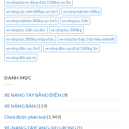
xe nâng bán tự động đi bộ 1500kg cao 3m
xe nâng cây cảnh 800kg cao 1m5
xe nâng mặt bàn 500kg
xe nâng mặt bàn 800kg cao 1m5
xe nâng tay 2 tấn
xe nâng tay 2 tấn của đức
xe nâng tay 2000kg
xe nâng tay 2000kg nhập khẩu
xe nâng tay thấp 2 tấn hiệu noblelift
xe nâng điện cao 3m3
xe nâng điện cao đi bộ 1500kg 3m
xe nâng điện giá rẻ
DANH MỤC
XE NÂNG TAY BẰNG ĐIỆN
(9)
XE NÂNG BÀN
(119)
Chưa được phân loại
(1.949)
XE-NANG-TAYCANG-SIEU-RONG
(1)