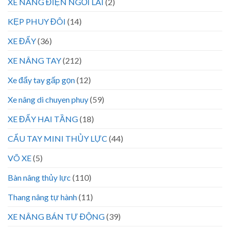
XE NÂNG ĐIỆN NGỒI LÁI
(2)
KẸP PHUY ĐÔI
(14)
XE ĐẨY
(36)
XE NÂNG TAY
(212)
Xe đẩy tay gấp gọn
(12)
Xe nâng di chuyen phuy
(59)
XE ĐẨY HAI TẦNG
(18)
CẨU TAY MINI THỦY LỰC
(44)
VÕ XE
(5)
Bàn nâng thủy lực
(110)
Thang nâng tự hành
(11)
XE NÂNG BÁN TỰ ĐỘNG
(39)