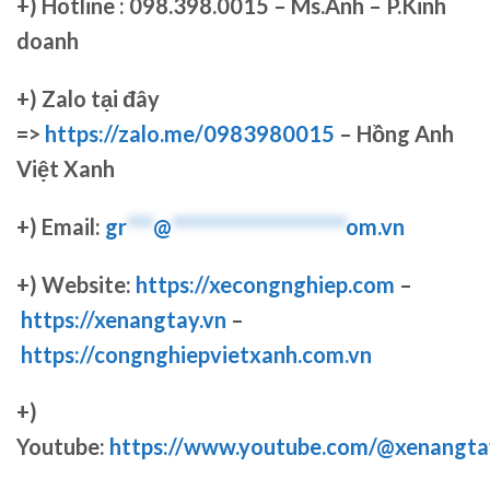
+)
Hotline : 098.398.0015 – Ms.Anh – P.Kinh
doanh
+)
Zalo tại đây
=>
https://zalo.me/0983980015
– Hồng Anh
Việt Xanh
+) Email:
gr
***
@
********************
om.vn
+) Website:
https://xecongnghiep.com
–
https://xenangtay.vn
–
https://congnghiepvietxanh.com.vn
+)
Youtube:
https://www.youtube.com/@xenangta