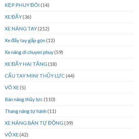
KẸP PHUY ĐÔI
(14)
XE ĐẨY
(36)
XE NÂNG TAY
(212)
Xe đẩy tay gấp gọn
(12)
Xe nâng di chuyen phuy
(59)
XE ĐẨY HAI TẦNG
(18)
CẨU TAY MINI THỦY LỰC
(44)
VÕ XE
(5)
Bàn nâng thủy lực
(110)
Thang nâng tự hành
(11)
XE NÂNG BÁN TỰ ĐỘNG
(39)
VỎ XE
(42)