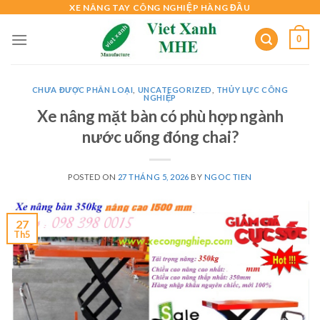
Skip
XE NÂNG TAY CÔNG NGHIỆP HÀNG ĐẦU
to
0
content
CHƯA ĐƯỢC PHÂN LOẠI
,
UNCATEGORIZED
,
THỦY LỰC CÔNG
NGHIỆP
Xe nâng mặt bàn có phù hợp ngành
nước uống đóng chai?
POSTED ON
27 THÁNG 5, 2026
BY
NGOC TIEN
27
Th5