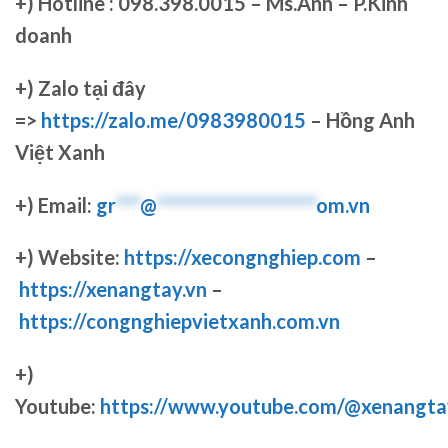
+)
Hotline : 098.398.0015 – Ms.Anh – P.Kinh
doanh
+)
Zalo tại đây
=>
https://zalo.me/0983980015
– Hồng Anh
Việt Xanh
+) Email:
gr
***
@
********************
om.vn
+) Website:
https://xecongnghiep.com
–
https://xenangtay.vn
–
https://congnghiepvietxanh.com.vn
+)
Youtube:
https://www.youtube.com/@xenangta