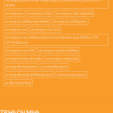
Xe nâng mặt bàn con lăn 350kg nâng cao 1300mm NAL35 NICHI-LIFT –
JAPAN
xe nâng phuy
xe nâng tay 3 tấn
xe nâng tay 5 tấn nhập khẩ
xe nâng tay 2500kg hiệu Noblift
Xe nâng tay 2500kg đức
xe nâng tay cao
xe nâng tay cao 1m2
Xe nâng tay cao 1500kg nâng cao 1m6 chân siêu rộng 1500mm TW-
LIFTER Đài Loan
Xe nâng tay cao OPK
xe nâng tay mạ kẽm 2500kg
xe nâng tay thấp siêu ngắn
xe nâng ttay nhập khẩu
xe nâng điện bằng bình
xe nâng điện giá rẻ
xe nâng điện thấp 2000kg đứng lái
xe thang nâng người
xe đẩy hàng 2 tầng
TP.Hồ Chí Minh