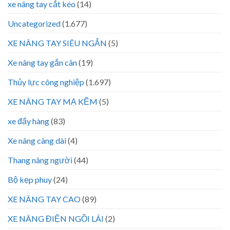
xe nâng tay cắt kéo
(14)
Uncategorized
(1.677)
XE NÂNG TAY SIÊU NGẮN
(5)
Xe nâng tay gắn cân
(19)
Thủy lực công nghiệp
(1.697)
XE NÂNG TAY MẠ KẼM
(5)
xe đẩy hàng
(83)
Xe nâng càng dài
(4)
Thang nâng người
(44)
Bộ kẹp phuy
(24)
XE NÂNG TAY CAO
(89)
XE NÂNG ĐIỆN NGỒI LÁI
(2)