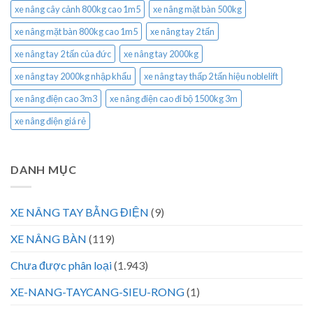
xe nâng cây cảnh 800kg cao 1m5
xe nâng mặt bàn 500kg
xe nâng mặt bàn 800kg cao 1m5
xe nâng tay 2 tấn
xe nâng tay 2 tấn của đức
xe nâng tay 2000kg
xe nâng tay 2000kg nhập khẩu
xe nâng tay thấp 2 tấn hiệu noblelift
xe nâng điện cao 3m3
xe nâng điện cao đi bộ 1500kg 3m
xe nâng điện giá rẻ
DANH MỤC
XE NÂNG TAY BẰNG ĐIỆN
(9)
XE NÂNG BÀN
(119)
Chưa được phân loại
(1.943)
XE-NANG-TAYCANG-SIEU-RONG
(1)