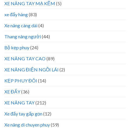
XE NÂNG TAY MẠ KẼM
(5)
xe đẩy hàng
(83)
Xe nâng càng dài
(4)
Thang nâng người
(44)
Bộ kẹp phuy
(24)
XE NÂNG TAY CAO
(89)
XE NÂNG ĐIỆN NGỒI LÁI
(2)
KẸP PHUY ĐÔI
(14)
XE ĐẨY
(36)
XE NÂNG TAY
(212)
Xe đẩy tay gấp gọn
(12)
Xe nâng di chuyen phuy
(59)