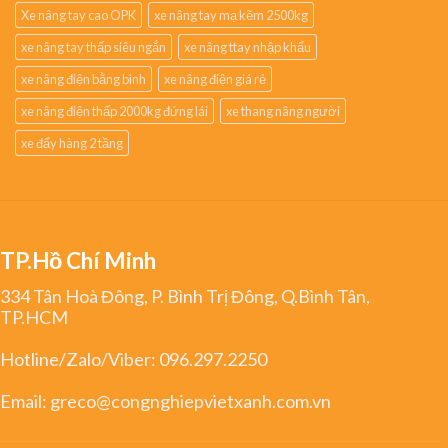
Xe nâng tay cao OPK
xe nâng tay mạ kẽm 2500kg
xe nâng tay thấp siêu ngắn
xe nâng ttay nhập khẩu
xe nâng điện bằng bình
xe nâng điện giá rẻ
xe nâng điện thấp 2000kg đứng lái
xe thang nâng người
xe đẩy hàng 2 tầng
TP.Hồ Chí Minh
334 Tân Hoà Đông, P. Bình Trị Đông, Q.Bình Tân,
TP.HCM
Hotline/Zalo/Viber:
096.297.2250
Email:
greco@congnghiepvietxanh.com.vn