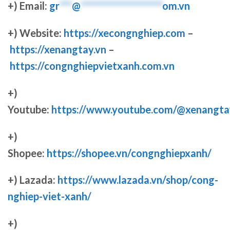
+) Email:
gr
***
@
********************
om.vn
+) Website:
https://xecongnghiep.com
–
https://xenangtay.vn
–
https://congnghiepvietxanh.com.vn
+)
Youtube:
https://www.youtube.com/@xenangta
+)
Shopee:
https://shopee.vn/congnghiepxanh/
+) Lazada:
https://www.lazada.vn/shop/cong-
nghiep-viet-xanh/
+)