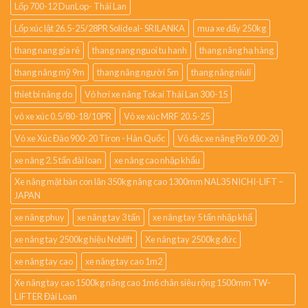
Lốp 700-12 DunLop- Thái Lan
Lốp xúc lật 26.5-25/28PR Solideal- SRILANKA
mua xe đẩy 250kg
thang nang gia rẻ
thang nang nguoi tu hanh
thang nâng hạ hàng
thang nâng mỹ 9m
thang nâng người 5m
thang nâng niuli
thiet bi nâng do
Vỏ hơi xe nâng Tokai Thái Lan 300-15
vỏ xe xúc 0.5/80-18/10PR
Vỏ xe xúc MRF 20.5-25
Vỏ xe Xúc Đào 900-20 Tiron - Hàn Quốc
Vỏ đặc xe nâng Pio 9.00-20
xe nâng 2.5 tấn đài loan
xe nâng cao nhập khẩu
Xe nâng mặt bàn con lăn 350kg nâng cao 1300mm NAL35 NICHI-LIFT –
JAPAN
xe nâng phuy
xe nâng tay 3 tấn
xe nâng tay 5 tấn nhập khẩ
xe nâng tay 2500kg hiệu Noblift
Xe nâng tay 2500kg đức
xe nâng tay cao
xe nâng tay cao 1m2
Xe nâng tay cao 1500kg nâng cao 1m6 chân siêu rộng 1500mm TW-
LIFTER Đài Loan