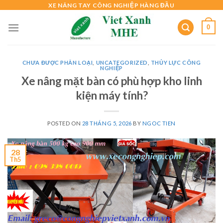
Skip
XE NÂNG TAY CÔNG NGHIỆP HÀNG ĐẦU
to
0
content
CHƯA ĐƯỢC PHÂN LOẠI
,
UNCATEGORIZED
,
THỦY LỰC CÔNG
NGHIỆP
Xe nâng mặt bàn có phù hợp kho linh
kiện máy tính?
POSTED ON
28 THÁNG 5, 2026
BY
NGOC TIEN
28
Th5