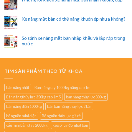
Xe nâng mặt bàn có thể nâng khuôn ép nhựa không?
So sánh xe nâng mặt bàn nhập khẩu và lắp ráp trong
nước
TÌM SẢN PHẨM THEO TỪ KHÓA
bàn nâng nhật
Bàn nâng tay 1000 kg nâng cao 1m
Bàn nâng thủy lực 350kg cao 1m5
bàn nâng thủy lực 800kg
bàn nâng điện 1000kg
bán bàn nâng thủy lực 2 tấn
bộ nguồn mini điện
Bộ nguồn thủy lực giá rẻ
cẩu mini bằng tay 2000kg
kẹp phuy đôi nhật bản