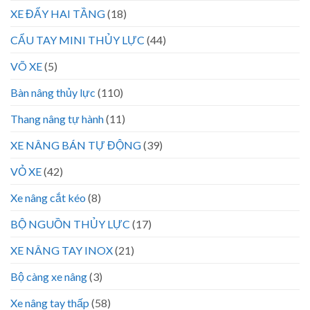
XE ĐẨY HAI TẦNG
(18)
CẨU TAY MINI THỦY LỰC
(44)
VÕ XE
(5)
Bàn nâng thủy lực
(110)
Thang nâng tự hành
(11)
XE NÂNG BÁN TỰ ĐỘNG
(39)
VỎ XE
(42)
Xe nâng cắt kéo
(8)
BỘ NGUỒN THỦY LỰC
(17)
XE NÂNG TAY INOX
(21)
Bộ càng xe nâng
(3)
Xe nâng tay thấp
(58)