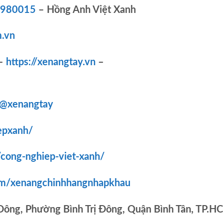
83980015
– Hồng Anh Việt Xanh
.vn
–
https://xenangtay.vn
–
/@xenangtay
epxanh/
/cong-nghiep-viet-xanh/
om/xenangchinhhangnhapkhau
 Đông, Phường Bình Trị Đông, Quận Bình Tân, TP.H