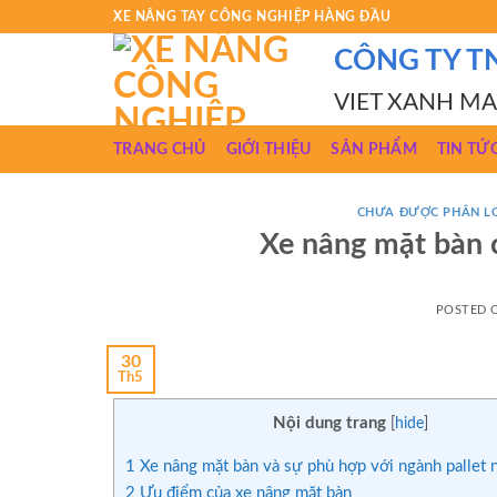
Skip
XE NÂNG TAY CÔNG NGHIỆP HÀNG ĐẦU
to
CÔNG TY T
content
VIET XANH M
TRANG CHỦ
GIỚI THIỆU
SẢN PHẨM
TIN TỨ
CHƯA ĐƯỢC PHÂN L
Xe nâng mặt bàn 
POSTED
30
Th5
Nội dung trang
[
hide
]
1
Xe nâng mặt bàn và sự phù hợp với ngành pallet 
2
Ưu điểm của xe nâng mặt bàn