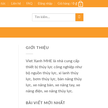
n tức
Liên hệ
FAQ
Đăng nhập
Giỏ hàng /
0
₫
0
Tìm
kiếm:
GIỚI THIỆU
Viet Xanh MHE là nhà cung cấp
thiết bị thủy lực công nghiệp như
bộ nguồn thủy lực, xi lanh thủy
lực, bơm thủy lực, bàn nâng thủy
lực, xe nâng bàn, xe nâng tay, xe
nâng điện, xe nâng thủy lực.
BÀI VIẾT MỚI NHẤT