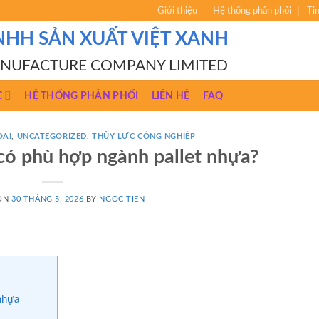
Giới thiệu
Hệ thống phân phối
Ti
NHH SẢN XUẤT VIỆT XANH
ANUFACTURE COMPANY LIMITED
C
HỆ THỐNG PHÂN PHỐI
LIÊN HỆ
FAQ
OẠI
,
UNCATEGORIZED
,
THỦY LỰC CÔNG NGHIỆP
có phù hợp ngành pallet nhựa?
 ON
30 THÁNG 5, 2026
BY
NGOC TIEN
nhựa