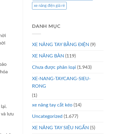
xe nâng điện giá rẻ
DANH MỤC
hời
hời
XE NÂNG TAY BẰNG ĐIỆN
(9)
XE NÂNG BÀN
(119)
bảo
Chưa được phân loại
(1.943)
 hóa
XE-NANG-TAYCANG-SIEU-
RONG
(1)
xe nâng tay cắt kéo
(14)
lại.
 và lưu
Uncategorized
(1.677)
XE NÂNG TAY SIÊU NGẮN
(5)