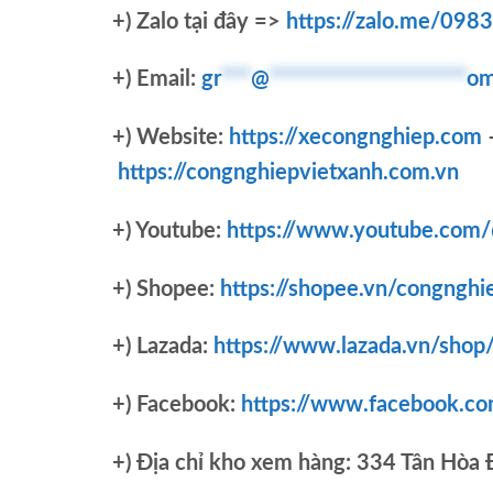
+)
Zalo tại đây =>
https://zalo.me/09
+) Email:
gr
***
@
********************
om
+) Website:
https://xecongnghiep.com
https://congnghiepvietxanh.com.vn
+) Youtube:
https://www.youtube.com
+) Shopee:
https://shopee.vn/congnghi
+) Lazada:
https://www.lazada.vn/shop
+) Facebook:
https://www.facebook.c
+)
Địa chỉ kho xem hàng: 334 Tân Hòa