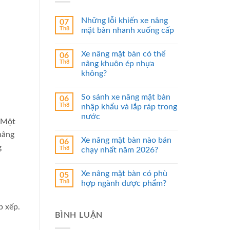
Những lỗi khiến xe nâng
07
Th8
mặt bàn nhanh xuống cấp
Xe nâng mặt bàn có thể
06
Th8
nâng khuôn ép nhựa
không?
So sánh xe nâng mặt bàn
06
Th8
nhập khẩu và lắp ráp trong
nước
. Một
 nâng
Xe nâng mặt bàn nào bán
06
g
Th8
chạy nhất năm 2026?
Xe nâng mặt bàn có phù
05
Th8
hợp ngành dược phẩm?
p xếp.
BÌNH LUẬN