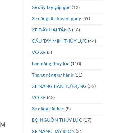
Xe đẩy tay gấp gọn
(12)
Xe nâng di chuyen phuy
(59)
XE ĐẨY HAI TẦNG
(18)
CẨU TAY MINI THỦY LỰC
(44)
VÕ XE
(5)
Bàn nâng thủy lực
(110)
Thang nâng tự hành
(11)
XE NÂNG BÁN TỰ ĐỘNG
(39)
VỎ XE
(42)
Xe nâng cắt kéo
(8)
BỘ NGUỒN THỦY LỰC
(17)
CM
XE NÂNG TAY INOX
(21)