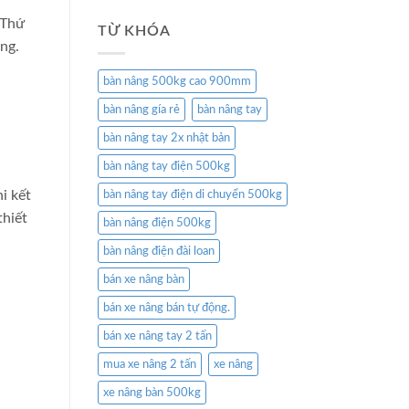
 Thứ
TỪ KHÓA
ng.
bàn nâng 500kg cao 900mm
bàn nâng gía rẻ
bàn nâng tay
bàn nâng tay 2x nhật bản
bàn nâng tay điện 500kg
i kết
bàn nâng tay điện di chuyển 500kg
thiết
bàn nâng điện 500kg
bàn nâng điện đài loan
bán xe nâng bàn
bán xe nâng bán tự động.
bán xe nâng tay 2 tấn
mua xe nâng 2 tấn
xe nâng
xe nâng bàn 500kg