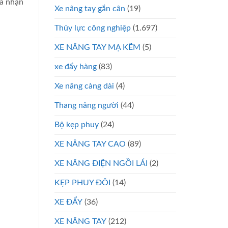
và nhận
Xe nâng tay gắn cân
(19)
Thủy lực công nghiệp
(1.697)
XE NÂNG TAY MẠ KẼM
(5)
xe đẩy hàng
(83)
Xe nâng càng dài
(4)
Thang nâng người
(44)
Bộ kẹp phuy
(24)
XE NÂNG TAY CAO
(89)
XE NÂNG ĐIỆN NGỒI LÁI
(2)
KẸP PHUY ĐÔI
(14)
XE ĐẨY
(36)
XE NÂNG TAY
(212)