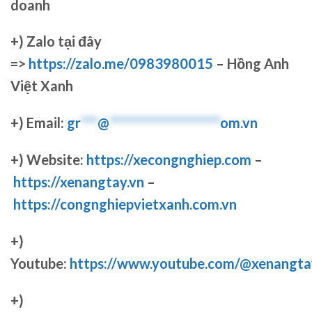
doanh
+)
Zalo tại đây
=>
https://zalo.me/0983980015
– Hồng Anh
Việt Xanh
+) Email:
gr
***
@
********************
om.vn
+) Website:
https://xecongnghiep.com
–
https://xenangtay.vn
–
https://congnghiepvietxanh.com.vn
+)
Youtube:
https://www.youtube.com/@xenangta
+)