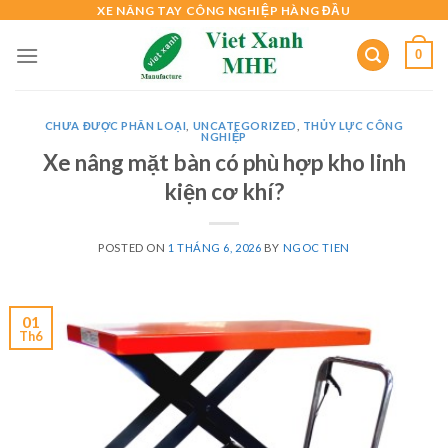
Skip
XE NÂNG TAY CÔNG NGHIỆP HÀNG ĐẦU
to
0
content
CHƯA ĐƯỢC PHÂN LOẠI
,
UNCATEGORIZED
,
THỦY LỰC CÔNG
NGHIỆP
Xe nâng mặt bàn có phù hợp kho linh
kiện cơ khí?
POSTED ON
1 THÁNG 6, 2026
BY
NGOC TIEN
01
Th6