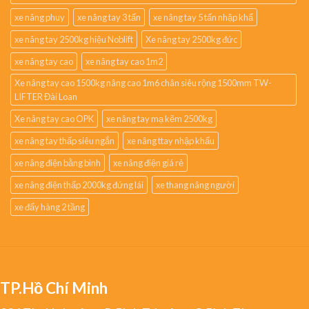
xe nâng phuy
xe nâng tay 3 tấn
xe nâng tay 5 tấn nhập khẩ
xe nâng tay 2500kg hiệu Noblift
Xe nâng tay 2500kg đức
xe nâng tay cao
xe nâng tay cao 1m2
Xe nâng tay cao 1500kg nâng cao 1m6 chân siêu rộng 1500mm TW-
LIFTER Đài Loan
Xe nâng tay cao OPK
xe nâng tay mạ kẽm 2500kg
xe nâng tay thấp siêu ngắn
xe nâng ttay nhập khẩu
xe nâng điện bằng bình
xe nâng điện giá rẻ
xe nâng điện thấp 2000kg đứng lái
xe thang nâng người
xe đẩy hàng 2 tầng
TP.Hồ Chí Minh