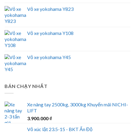
Vỏ xe yokohama Y823
Vỏ xe yokohama Y108
Vỏ xe yokohama Y45
BÁN CHẠY NHẤT
Xe nâng tay 2500kg, 3000kg Khuyến mãi NICHI-
LIFT
3.900.000
₫
Vỏ xúc lật 23.5-15 - BKT Ấn Độ