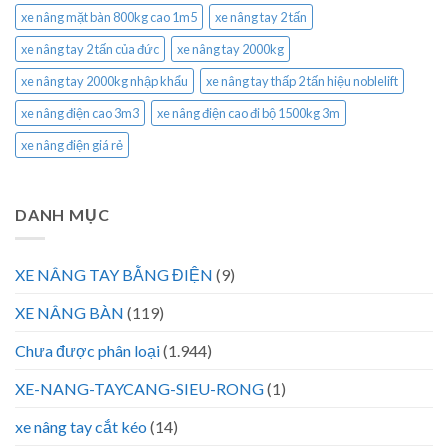
xe nâng mặt bàn 800kg cao 1m5
xe nâng tay 2 tấn
xe nâng tay 2 tấn của đức
xe nâng tay 2000kg
xe nâng tay 2000kg nhập khẩu
xe nâng tay thấp 2 tấn hiệu noblelift
xe nâng điện cao 3m3
xe nâng điện cao đi bộ 1500kg 3m
xe nâng điện giá rẻ
DANH MỤC
XE NÂNG TAY BẰNG ĐIỆN
(9)
XE NÂNG BÀN
(119)
Chưa được phân loại
(1.944)
XE-NANG-TAYCANG-SIEU-RONG
(1)
xe nâng tay cắt kéo
(14)