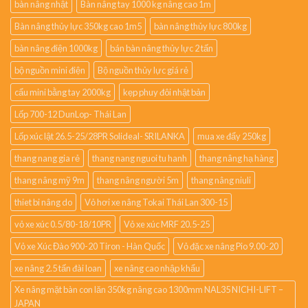
bàn nâng nhật
Bàn nâng tay 1000 kg nâng cao 1m
Bàn nâng thủy lực 350kg cao 1m5
bàn nâng thủy lực 800kg
bàn nâng điện 1000kg
bán bàn nâng thủy lực 2 tấn
bộ nguồn mini điện
Bộ nguồn thủy lực giá rẻ
cẩu mini bằng tay 2000kg
kẹp phuy đôi nhật bản
Lốp 700-12 DunLop- Thái Lan
Lốp xúc lật 26.5-25/28PR Solideal- SRILANKA
mua xe đẩy 250kg
thang nang gia rẻ
thang nang nguoi tu hanh
thang nâng hạ hàng
thang nâng mỹ 9m
thang nâng người 5m
thang nâng niuli
thiet bi nâng do
Vỏ hơi xe nâng Tokai Thái Lan 300-15
vỏ xe xúc 0.5/80-18/10PR
Vỏ xe xúc MRF 20.5-25
Vỏ xe Xúc Đào 900-20 Tiron - Hàn Quốc
Vỏ đặc xe nâng Pio 9.00-20
xe nâng 2.5 tấn đài loan
xe nâng cao nhập khẩu
Xe nâng mặt bàn con lăn 350kg nâng cao 1300mm NAL35 NICHI-LIFT –
JAPAN