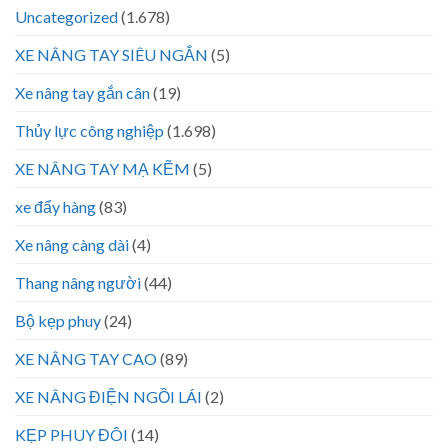
Uncategorized
(1.678)
XE NÂNG TAY SIÊU NGẮN
(5)
Xe nâng tay gắn cân
(19)
Thủy lực công nghiệp
(1.698)
XE NÂNG TAY MẠ KẼM
(5)
xe đẩy hàng
(83)
Xe nâng càng dài
(4)
Thang nâng người
(44)
Bộ kẹp phuy
(24)
XE NÂNG TAY CAO
(89)
XE NÂNG ĐIỆN NGỒI LÁI
(2)
KẸP PHUY ĐÔI
(14)