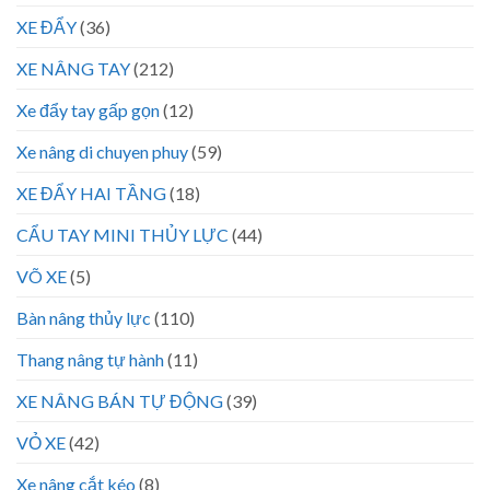
XE ĐẨY
(36)
XE NÂNG TAY
(212)
Xe đẩy tay gấp gọn
(12)
Xe nâng di chuyen phuy
(59)
XE ĐẨY HAI TẦNG
(18)
CẨU TAY MINI THỦY LỰC
(44)
VÕ XE
(5)
Bàn nâng thủy lực
(110)
Thang nâng tự hành
(11)
XE NÂNG BÁN TỰ ĐỘNG
(39)
VỎ XE
(42)
Xe nâng cắt kéo
(8)