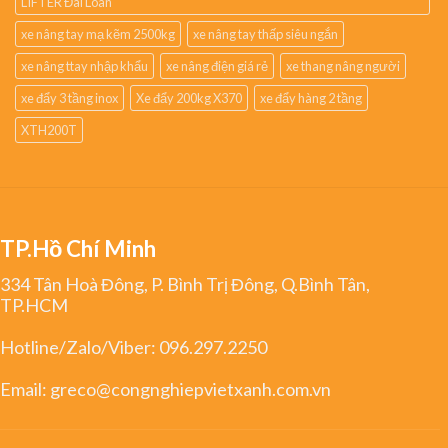
LIFTER Đài Loan
xe nâng tay mạ kẽm 2500kg
xe nâng tay thấp siêu ngắn
xe nâng ttay nhập khẩu
xe nâng điện giá rẻ
xe thang nâng người
xe đẩy 3 tầng inox
Xe đẩy 200kg X370
xe đẩy hàng 2 tầng
XTH200T
TP.Hồ Chí Minh
334 Tân Hoà Đông, P. Bình Trị Đông, Q.Bình Tân,
TP.HCM
Hotline/Zalo/Viber:
096.297.2250
Email:
greco@congnghiepvietxanh.com.vn