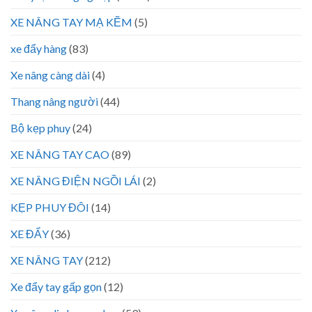
XE NÂNG TAY MẠ KẼM
(5)
xe đẩy hàng
(83)
Xe nâng càng dài
(4)
Thang nâng người
(44)
Bộ kẹp phuy
(24)
XE NÂNG TAY CAO
(89)
XE NÂNG ĐIỆN NGỒI LÁI
(2)
KẸP PHUY ĐÔI
(14)
XE ĐẨY
(36)
XE NÂNG TAY
(212)
Xe đẩy tay gấp gọn
(12)