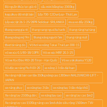
Bộ nguồn thủy lực giá rẻ
cẩu mini bằng tay 2000kg
kẹp phuy đôi nhật bản
Lốp 700-12 DunLop- Thái Lan
Lốp xúc lật 26.5-25/28PR Solideal- SRILANKA
mua xe đẩy 250kg
thang nang gia rẻ
thang nang nguoi tu hanh
thang nâng hạ hàng
thang nâng mỹ 9m
thang nâng người 5m
thang nâng niuli
thiet bi nâng do
Vỏ hơi xe nâng Tokai Thái Lan 300-15
vỏ xe xúc 0.5/80-18/10PR
Vỏ xe xúc MRF 20.5-25
Vỏ xe Xúc Đào 900-20 Tiron - Hàn Quốc
Vỏ xe yokohama Y520
Vỏ đặc xe nâng Pio 9.00-20
xe nâng 2.5 tấn đài loan
Xe nâng mặt bàn con lăn 350kg nâng cao 1300mm NAL35 NICHI-LIFT –
JAPAN
xe nâng phuy
xe nâng tay 3 tấn
xe nâng tay 5 tấn nhập khẩ
Xe nâng tay 2500kg đức
xe nâng tay cao
xe nâng tay cao 1m2
Xe nâng tay cao 1500kg nâng cao 1m6 chân siêu rộng 1500mm TW-