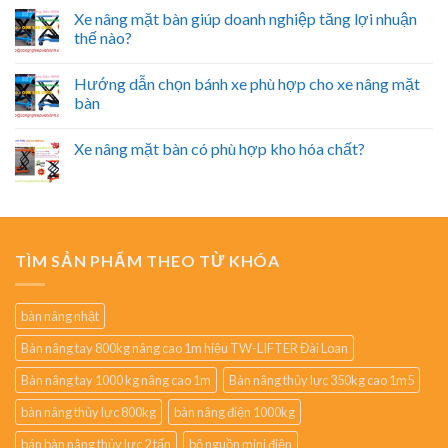
Xe nâng mặt bàn giúp doanh nghiệp tăng lợi nhuận
thế nào?
Hướng dẫn chọn bánh xe phù hợp cho xe nâng mặt
bàn
Xe nâng mặt bàn có phù hợp kho hóa chất?
TÌM SẢN PHẨM THEO TỪ KHÓA
bàn nâng nhật
Bàn nâng tay 800kg nâng cao 1m hiệu TW-LIFTER Đài Loan
Bàn nâng tay 1000 kg nâng cao 1m
Bàn nâng thủy lực 350kg cao 1m5
bàn nâng thủy lực 800kg
bàn nâng điện 1000kg
bán bàn nâng thủy lực 2 tấn
bộ nguồn mini điện