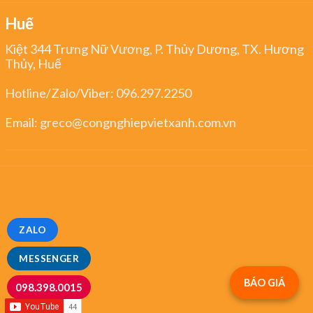
Huế
Kiệt 344 Trưng Nữ Vương, P. Thủy Dương, TX. Hương
Thủy, Huế
Hotline/Zalo/Viber:
096.297.2250
Email:
greco@congnghiepvietxanh.com.vn
ZALO
MESSENGER
BÁO GIÁ
098.398.0015