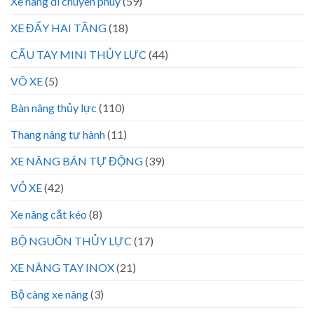
Xe nâng di chuyen phuy
(59)
XE ĐẨY HAI TẦNG
(18)
CẨU TAY MINI THỦY LỰC
(44)
VÕ XE
(5)
Bàn nâng thủy lực
(110)
Thang nâng tự hành
(11)
XE NÂNG BÁN TỰ ĐỘNG
(39)
VỎ XE
(42)
Xe nâng cắt kéo
(8)
BỘ NGUỒN THỦY LỰC
(17)
XE NÂNG TAY INOX
(21)
Bộ càng xe nâng
(3)