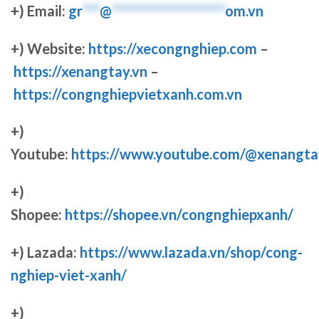
+) Email:
gr
***
@
********************
om.vn
+) Website:
https://xecongnghiep.com
–
https://xenangtay.vn
–
https://congnghiepvietxanh.com.vn
+)
Youtube:
https://www.youtube.com/@xenangta
+)
Shopee:
https://shopee.vn/congnghiepxanh/
+) Lazada:
https://www.lazada.vn/shop/cong-
nghiep-viet-xanh/
+)