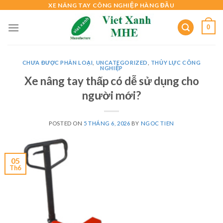
Skip
XE NÂNG TAY CÔNG NGHIỆP HÀNG ĐẦU
to
0
content
CHƯA ĐƯỢC PHÂN LOẠI
,
UNCATEGORIZED
,
THỦY LỰC CÔNG
NGHIỆP
Xe nâng tay thấp có dễ sử dụng cho
người mới?
POSTED ON
5 THÁNG 6, 2026
BY
NGOC TIEN
05
Th6