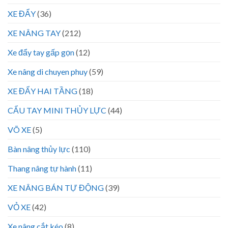
XE ĐẨY
(36)
XE NÂNG TAY
(212)
Xe đẩy tay gấp gọn
(12)
Xe nâng di chuyen phuy
(59)
XE ĐẨY HAI TẦNG
(18)
CẨU TAY MINI THỦY LỰC
(44)
VÕ XE
(5)
Bàn nâng thủy lực
(110)
Thang nâng tự hành
(11)
XE NÂNG BÁN TỰ ĐỘNG
(39)
VỎ XE
(42)
Xe nâng cắt kéo
(8)