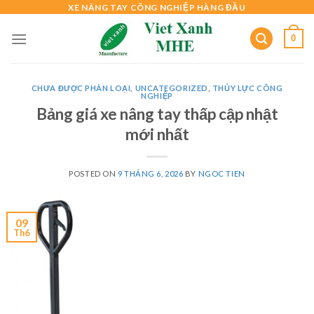
Skip
XE NÂNG TAY CÔNG NGHIỆP HÀNG ĐẦU
to
0
content
CHƯA ĐƯỢC PHÂN LOẠI
,
UNCATEGORIZED
,
THỦY LỰC CÔNG
NGHIỆP
Bảng giá xe nâng tay thấp cập nhật
mới nhất
POSTED ON
9 THÁNG 6, 2026
BY
NGOC TIEN
09
Th6