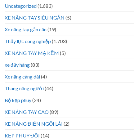
Uncategorized
(1.683)
XE NÂNG TAY SIÊU NGẮN
(5)
Xe nâng tay gắn cân
(19)
Thủy lực công nghiệp
(1.703)
XE NÂNG TAY MẠ KẼM
(5)
xe đẩy hàng
(83)
Xe nâng càng dài
(4)
Thang nâng người
(44)
Bộ kẹp phuy
(24)
XE NÂNG TAY CAO
(89)
XE NÂNG ĐIỆN NGỒI LÁI
(2)
KẸP PHUY ĐÔI
(14)