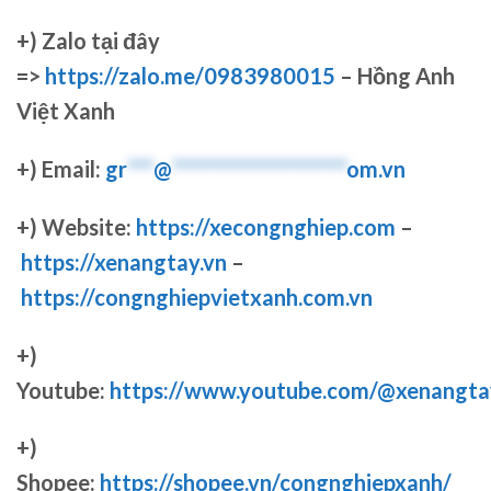
+)
Zalo tại đây
=>
https://zalo.me/0983980015
– Hồng Anh
Việt Xanh
+) Email:
gr
***
@
********************
om.vn
+) Website:
https://xecongnghiep.com
–
https://xenangtay.vn
–
https://congnghiepvietxanh.com.vn
+)
Youtube:
https://www.youtube.com/@xenangta
+)
Shopee:
https://shopee.vn/congnghiepxanh/