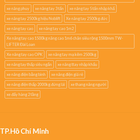
xe nâng phuy
xe nâng tay 3 tấn
xe nâng tay 5 tấn nhập khẩ
xe nâng tay 2500kg hiệu Noblift
Xe nâng tay 2500kg đức
xe nâng tay cao
xe nâng tay cao 1m2
Xe nâng tay cao 1500kg nâng cao 1m6 chân siêu rộng 1500mm TW-
LIFTER Đài Loan
Xe nâng tay cao OPK
xe nâng tay mạ kẽm 2500kg
xe nâng tay thấp siêu ngắn
xe nâng ttay nhập khẩu
xe nâng điện bằng bình
xe nâng điện giá rẻ
xe nâng điện thấp 2000kg đứng lái
xe thang nâng người
xe đẩy hàng 2 tầng
TP.Hồ Chí Minh