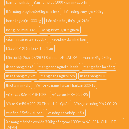
bàn nâng nhật
Bàn nâng tay 1000 kg nâng cao 1m
Bàn nâng thủy lực 350kg cao 1m5
bàn nâng thủy lực 800kg
bàn nâng điện 1000kg
bán bàn nâng thủy lực 2 tấn
bộ nguồn mini điện
Bộ nguồn thủy lực giá rẻ
cẩu mini bằng tay 2000kg
kẹp phuy đôi nhật bản
Lốp 700-12 DunLop- Thái Lan
Lốp xúc lật 26.5-25/28PR Solideal- SRILANKA
mua xe đẩy 250kg
thang nang gia rẻ
thang nang nguoi tu hanh
thang nâng hạ hàng
thang nâng mỹ 9m
thang nâng người 5m
thang nâng niuli
thiet bi nâng do
Vỏ hơi xe nâng Tokai Thái Lan 300-15
vỏ xe xúc 0.5/80-18/10PR
Vỏ xe xúc MRF 20.5-25
Vỏ xe Xúc Đào 900-20 Tiron - Hàn Quốc
Vỏ đặc xe nâng Pio 9.00-20
xe nâng 2.5 tấn đài loan
xe nâng cao nhập khẩu
Xe nâng mặt bàn con lăn 350kg nâng cao 1300mm NAL35 NICHI-LIFT –
JAPAN