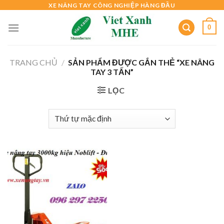
Skip
XE NÂNG TAY CÔNG NGHIỆP HÀNG ĐẦU
to
0
content
TRANG CHỦ
/
SẢN PHẨM ĐƯỢC GẮN THẺ “XE NÂNG
TAY 3 TẤN”
LỌC