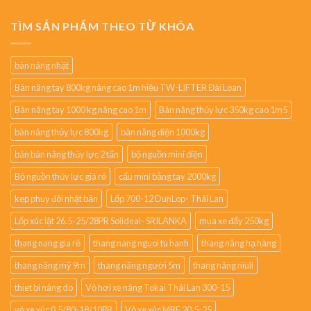
TÌM SẢN PHẨM THEO TỪ KHÓA
bàn nâng nhật
Bàn nâng tay 800kg nâng cao 1m hiệu TW-LIFTER Đài Loan
Bàn nâng tay 1000 kg nâng cao 1m
Bàn nâng thủy lực 350kg cao 1m5
bàn nâng thủy lực 800kg
bàn nâng điện 1000kg
bán bàn nâng thủy lực 2 tấn
bộ nguồn mini điện
Bộ nguồn thủy lực giá rẻ
cẩu mini bằng tay 2000kg
kẹp phuy đôi nhật bản
Lốp 700-12 DunLop- Thái Lan
Lốp xúc lật 26.5-25/28PR Solideal- SRILANKA
mua xe đẩy 250kg
thang nang gia rẻ
thang nang nguoi tu hanh
thang nâng hạ hàng
thang nâng mỹ 9m
thang nâng người 5m
thang nâng niuli
thiet bi nâng do
Vỏ hơi xe nâng Tokai Thái Lan 300-15
vỏ xe xúc 0.5/80-18/10PR
Vỏ xe xúc MRF 20.5-25