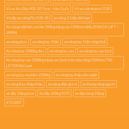
Vỏ xe Xúc Đào 900-20 Tiron - Hàn Quốc
Vỏ xe yokohama Y520
Vỏ đặc xe nâng Pio 9.00-20
xe nâng 2.5 tấn đài loan
Xe nâng mặt bàn con lăn 350kg nâng cao 1300mm NAL35 NICHI-LIFT –
JAPAN
xe nâng phuy
xe nâng tay 3 tấn
xe nâng tay 5 tấn nhập khẩ
Xe nâng tay 2500kg đức
xe nâng tay cao
xe nâng tay cao 1m2
Xe nâng tay cao 1500kg nâng cao 1m6 chân siêu rộng 1500mm TW-
LIFTER Đài Loan
xe nâng tay mạ kẽm 2500kg
xe nâng tay thấp siêu ngắn
xe nâng ttay nhập khẩu
xe nâng điện giá rẻ
xe thang nâng người
xe đẩy 3 tầng inox
Xe đẩy 200kg X370
xe đẩy hàng 2 tầng
XTH200T