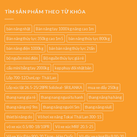
TÌM SẢN PHẨM THEO TỪ KHÓA
bàn nâng nhật
Bàn nâng tay 1000 kg nâng cao 1m
Bàn nâng thủy lực 350kg cao 1m5
bàn nâng thủy lực 800kg
bàn nâng điện 1000kg
bán bàn nâng thủy lực 2 tấn
bộ nguồn mini điện
Bộ nguồn thủy lực giá rẻ
cẩu mini bằng tay 2000kg
kẹp phuy đôi nhật bản
Lốp 700-12 DunLop- Thái Lan
Lốp xúc lật 26.5-25/28PR Solideal- SRILANKA
mua xe đẩy 250kg
thang nang gia rẻ
thang nang nguoi tu hanh
thang nâng hạ hàng
thang nâng mỹ 9m
thang nâng người 5m
thang nâng niuli
thiet bi nâng do
Vỏ hơi xe nâng Tokai Thái Lan 300-15
vỏ xe xúc 0.5/80-18/10PR
Vỏ xe xúc MRF 20.5-25
Vỏ xe Xúc Đào 900-20 Tiron - Hàn Quốc
Vỏ đặc xe nâng Pio 9.00-20