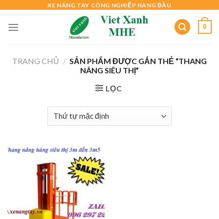
Skip
XE NÂNG TAY CÔNG NGHIỆP HÀNG ĐẦU
to
0
content
TRANG CHỦ
/
SẢN PHẨM ĐƯỢC GẮN THẺ “THANG
NÂNG SIÊU THỊ”
LỌC