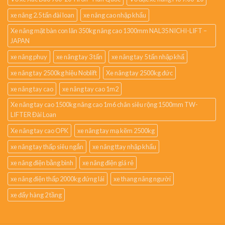
xe nâng 2.5 tấn đài loan
xe nâng cao nhập khẩu
Xe nâng mặt bàn con lăn 350kg nâng cao 1300mm NAL35 NICHI-LIFT –
JAPAN
xe nâng phuy
xe nâng tay 3 tấn
xe nâng tay 5 tấn nhập khẩ
xe nâng tay 2500kg hiệu Noblift
Xe nâng tay 2500kg đức
xe nâng tay cao
xe nâng tay cao 1m2
Xe nâng tay cao 1500kg nâng cao 1m6 chân siêu rộng 1500mm TW-
LIFTER Đài Loan
Xe nâng tay cao OPK
xe nâng tay mạ kẽm 2500kg
xe nâng tay thấp siêu ngắn
xe nâng ttay nhập khẩu
xe nâng điện bằng bình
xe nâng điện giá rẻ
xe nâng điện thấp 2000kg đứng lái
xe thang nâng người
xe đẩy hàng 2 tầng