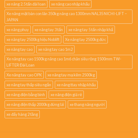
xe nâng 2.5 tấn đài loan
xe nâng cao nhập khẩu
Xe nâng mặt bàn con lăn 350kg nâng cao 1300mm NAL35 NICHI-LIFT –
JAPAN
xe nâng phuy
xe nâng tay 3 tấn
xe nâng tay 5 tấn nhập khẩ
xe nâng tay 2500kg hiệu Noblift
Xe nâng tay 2500kg đức
xe nâng tay cao
xe nâng tay cao 1m2
Xe nâng tay cao 1500kg nâng cao 1m6 chân siêu rộng 1500mm TW-
LIFTER Đài Loan
Xe nâng tay cao OPK
xe nâng tay mạ kẽm 2500kg
xe nâng tay thấp siêu ngắn
xe nâng ttay nhập khẩu
xe nâng điện bằng bình
xe nâng điện giá rẻ
xe nâng điện thấp 2000kg đứng lái
xe thang nâng người
xe đẩy hàng 2 tầng