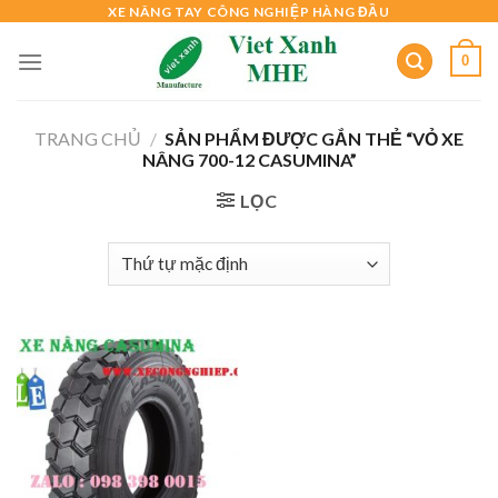
Skip
XE NÂNG TAY CÔNG NGHIỆP HÀNG ĐẦU
to
0
content
TRANG CHỦ
/
SẢN PHẨM ĐƯỢC GẮN THẺ “VỎ XE
NÂNG 700-12 CASUMINA”
LỌC