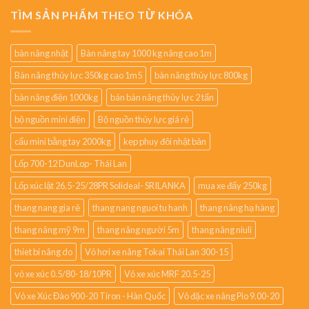
TÌM SẢN PHẨM THEO TỪ KHÓA
bàn nâng nhật
Bàn nâng tay 1000 kg nâng cao 1m
Bàn nâng thủy lực 350kg cao 1m5
bàn nâng thủy lực 800kg
bàn nâng điện 1000kg
bán bàn nâng thủy lực 2 tấn
bộ nguồn mini điện
Bộ nguồn thủy lực giá rẻ
cẩu mini bằng tay 2000kg
kẹp phuy đôi nhật bản
Lốp 700-12 DunLop- Thái Lan
Lốp xúc lật 26.5-25/28PR Solideal- SRILANKA
mua xe đẩy 250kg
thang nang gia rẻ
thang nang nguoi tu hanh
thang nâng hạ hàng
thang nâng mỹ 9m
thang nâng người 5m
thang nâng niuli
thiet bi nâng do
Vỏ hơi xe nâng Tokai Thái Lan 300-15
vỏ xe xúc 0.5/80-18/10PR
Vỏ xe xúc MRF 20.5-25
Vỏ xe Xúc Đào 900-20 Tiron - Hàn Quốc
Vỏ đặc xe nâng Pio 9.00-20