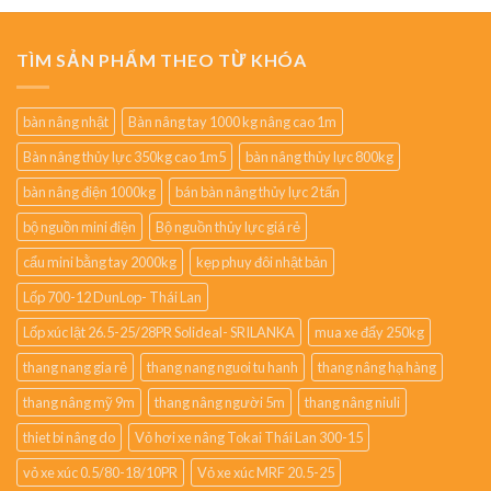
TÌM SẢN PHẨM THEO TỪ KHÓA
bàn nâng nhật
Bàn nâng tay 1000 kg nâng cao 1m
Bàn nâng thủy lực 350kg cao 1m5
bàn nâng thủy lực 800kg
bàn nâng điện 1000kg
bán bàn nâng thủy lực 2 tấn
bộ nguồn mini điện
Bộ nguồn thủy lực giá rẻ
cẩu mini bằng tay 2000kg
kẹp phuy đôi nhật bản
Lốp 700-12 DunLop- Thái Lan
Lốp xúc lật 26.5-25/28PR Solideal- SRILANKA
mua xe đẩy 250kg
thang nang gia rẻ
thang nang nguoi tu hanh
thang nâng hạ hàng
thang nâng mỹ 9m
thang nâng người 5m
thang nâng niuli
thiet bi nâng do
Vỏ hơi xe nâng Tokai Thái Lan 300-15
vỏ xe xúc 0.5/80-18/10PR
Vỏ xe xúc MRF 20.5-25