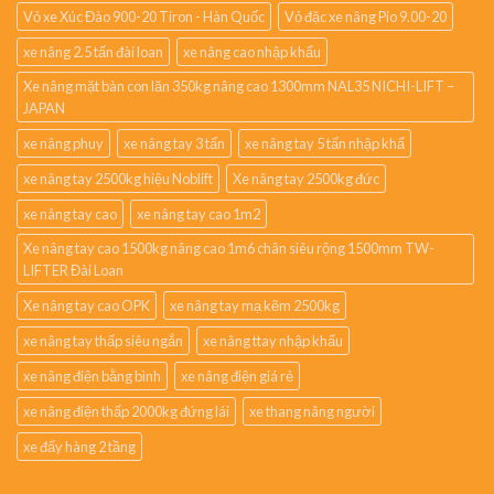
Vỏ xe Xúc Đào 900-20 Tiron - Hàn Quốc
Vỏ đặc xe nâng Pio 9.00-20
xe nâng 2.5 tấn đài loan
xe nâng cao nhập khẩu
Xe nâng mặt bàn con lăn 350kg nâng cao 1300mm NAL35 NICHI-LIFT –
JAPAN
xe nâng phuy
xe nâng tay 3 tấn
xe nâng tay 5 tấn nhập khẩ
xe nâng tay 2500kg hiệu Noblift
Xe nâng tay 2500kg đức
xe nâng tay cao
xe nâng tay cao 1m2
Xe nâng tay cao 1500kg nâng cao 1m6 chân siêu rộng 1500mm TW-
LIFTER Đài Loan
Xe nâng tay cao OPK
xe nâng tay mạ kẽm 2500kg
xe nâng tay thấp siêu ngắn
xe nâng ttay nhập khẩu
xe nâng điện bằng bình
xe nâng điện giá rẻ
xe nâng điện thấp 2000kg đứng lái
xe thang nâng người
xe đẩy hàng 2 tầng