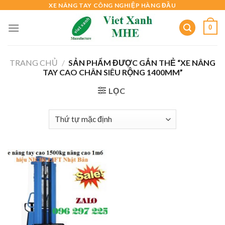
Skip
XE NÂNG TAY CÔNG NGHIỆP HÀNG ĐẦU
to
0
content
TRANG CHỦ
/
SẢN PHẨM ĐƯỢC GẮN THẺ “XE NÂNG
TAY CAO CHÂN SIÊU RỘNG 1400MM”
LỌC