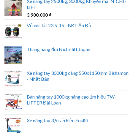
Xe nâng tay 2500kg, 3000kg Khuyến mãi NICHI-
LIFT
3.900.000
₫
Vỏ xúc lật 23.5-15 - BKT Ấn Độ
Thang nâng đôi Nichi-lift Japan
Xe nâng tay 3000kg càng 550x1150mm Bishamon
- Nhật Bản
Bàn nâng tay 1000kg nâng cao 1m hiệu TW-
LIFTER Đài Loan
Xe nâng tay 3,5 tấn hiệu Eoslift