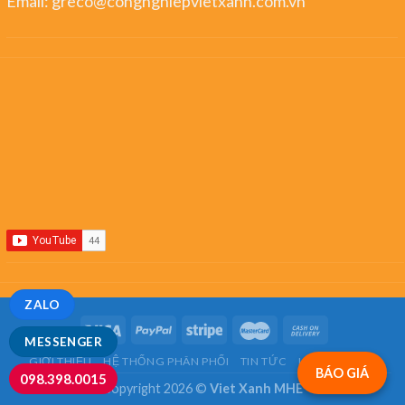
Email:
greco@congnghiepvietxanh.com.vn
ZALO
MESSENGER
GIỚI THIỆU
HỆ THỐNG PHÂN PHỐI
TIN TỨC
LIÊN HỆ
FAQ
BÁO GIÁ
098.398.0015
Copyright 2026 ©
Viet Xanh MHE