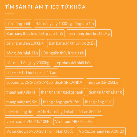
TÌM SẢN PHẨM THEO TỪ KHÓA
bàn nâng nhật
Bàn nâng tay 1000 kg nâng cao 1m
Bàn nâng thủy lực 350kg cao 1m5
bàn nâng thủy lực 800kg
bàn nâng điện 1000kg
bán bàn nâng thủy lực 2 tấn
bộ nguồn mini điện
Bộ nguồn thủy lực giá rẻ
cẩu mini bằng tay 2000kg
kẹp phuy đôi nhật bản
Lốp 700-12 DunLop- Thái Lan
Lốp xúc lật 26.5-25/28PR Solideal- SRILANKA
mua xe đẩy 250kg
thang nang gia rẻ
thang nang nguoi tu hanh
thang nâng hạ hàng
thang nâng mỹ 9m
thang nâng người 5m
thang nâng niuli
thiet bi nâng do
Vỏ hơi xe nâng Tokai Thái Lan 300-15
vỏ xe xúc 0.5/80-18/10PR
Vỏ xe xúc MRF 20.5-25
Vỏ xe Xúc Đào 900-20 Tiron - Hàn Quốc
Vỏ đặc xe nâng Pio 9.00-20