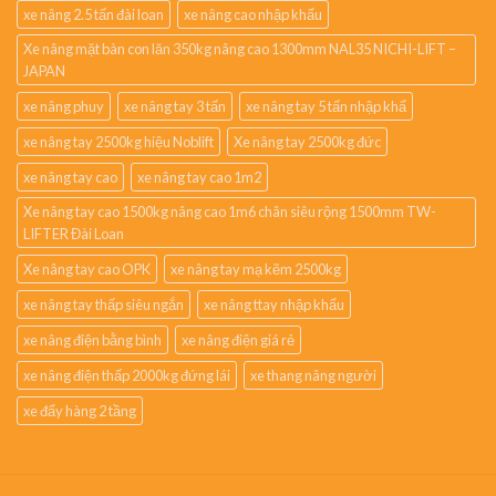
xe nâng 2.5 tấn đài loan
xe nâng cao nhập khẩu
Xe nâng mặt bàn con lăn 350kg nâng cao 1300mm NAL35 NICHI-LIFT –
JAPAN
xe nâng phuy
xe nâng tay 3 tấn
xe nâng tay 5 tấn nhập khẩ
xe nâng tay 2500kg hiệu Noblift
Xe nâng tay 2500kg đức
xe nâng tay cao
xe nâng tay cao 1m2
Xe nâng tay cao 1500kg nâng cao 1m6 chân siêu rộng 1500mm TW-
LIFTER Đài Loan
Xe nâng tay cao OPK
xe nâng tay mạ kẽm 2500kg
xe nâng tay thấp siêu ngắn
xe nâng ttay nhập khẩu
xe nâng điện bằng bình
xe nâng điện giá rẻ
xe nâng điện thấp 2000kg đứng lái
xe thang nâng người
xe đẩy hàng 2 tầng