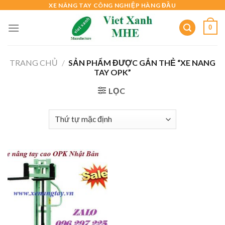
Skip
XE NÂNG TAY CÔNG NGHIỆP HÀNG ĐẦU
to
0
content
TRANG CHỦ
/
SẢN PHẨM ĐƯỢC GẮN THẺ “XE NANG
TAY OPK”
LỌC