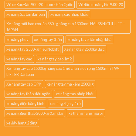
Vỏ xe Xúc Đào 900-20 Tiron - Hàn Quốc
Vỏ đặc xe nâng Pio 9.00-20
xe nâng 2.5 tấn đài loan
xe nâng cao nhập khẩu
Xe nâng mặt bàn con lăn 350kg nâng cao 1300mm NAL35 NICHI-LIFT –
JAPAN
xe nâng phuy
xe nâng tay 3 tấn
xe nâng tay 5 tấn nhập khẩ
xe nâng tay 2500kg hiệu Noblift
Xe nâng tay 2500kg đức
xe nâng tay cao
xe nâng tay cao 1m2
Xe nâng tay cao 1500kg nâng cao 1m6 chân siêu rộng 1500mm TW-
LIFTER Đài Loan
Xe nâng tay cao OPK
xe nâng tay mạ kẽm 2500kg
xe nâng tay thấp siêu ngắn
xe nâng ttay nhập khẩu
xe nâng điện bằng bình
xe nâng điện giá rẻ
xe nâng điện thấp 2000kg đứng lái
xe thang nâng người
xe đẩy hàng 2 tầng