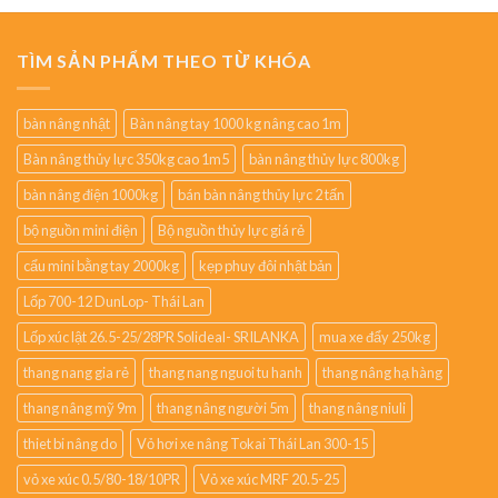
TÌM SẢN PHẨM THEO TỪ KHÓA
bàn nâng nhật
Bàn nâng tay 1000 kg nâng cao 1m
Bàn nâng thủy lực 350kg cao 1m5
bàn nâng thủy lực 800kg
bàn nâng điện 1000kg
bán bàn nâng thủy lực 2 tấn
bộ nguồn mini điện
Bộ nguồn thủy lực giá rẻ
cẩu mini bằng tay 2000kg
kẹp phuy đôi nhật bản
Lốp 700-12 DunLop- Thái Lan
Lốp xúc lật 26.5-25/28PR Solideal- SRILANKA
mua xe đẩy 250kg
thang nang gia rẻ
thang nang nguoi tu hanh
thang nâng hạ hàng
thang nâng mỹ 9m
thang nâng người 5m
thang nâng niuli
thiet bi nâng do
Vỏ hơi xe nâng Tokai Thái Lan 300-15
vỏ xe xúc 0.5/80-18/10PR
Vỏ xe xúc MRF 20.5-25