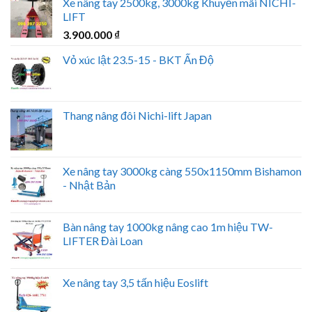
Xe nâng tay 2500kg, 3000kg Khuyến mãi NICHI-
LIFT
3.900.000
₫
Vỏ xúc lật 23.5-15 - BKT Ấn Độ
Thang nâng đôi Nichi-lift Japan
Xe nâng tay 3000kg càng 550x1150mm Bishamon
- Nhật Bản
Bàn nâng tay 1000kg nâng cao 1m hiệu TW-
LIFTER Đài Loan
Xe nâng tay 3,5 tấn hiệu Eoslift