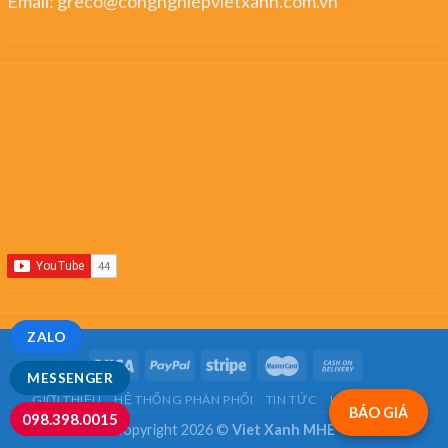
Email:
greco@congnghiepvietxanh.com.vn
ZALO
MESSENGER
GIỚI THIỆU
HỆ THỐNG PHÂN PHỐI
TIN TỨC
LIÊN HỆ
FAQ
BÁO GIÁ
098.398.0015
Copyright 2026 ©
Viet Xanh MHE