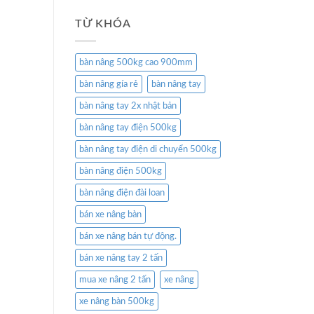
TỪ KHÓA
bàn nâng 500kg cao 900mm
bàn nâng gía rẻ
bàn nâng tay
bàn nâng tay 2x nhật bản
bàn nâng tay điện 500kg
bàn nâng tay điện di chuyển 500kg
bàn nâng điện 500kg
bàn nâng điện đài loan
bán xe nâng bàn
bán xe nâng bán tự động.
bán xe nâng tay 2 tấn
mua xe nâng 2 tấn
xe nâng
xe nâng bàn 500kg