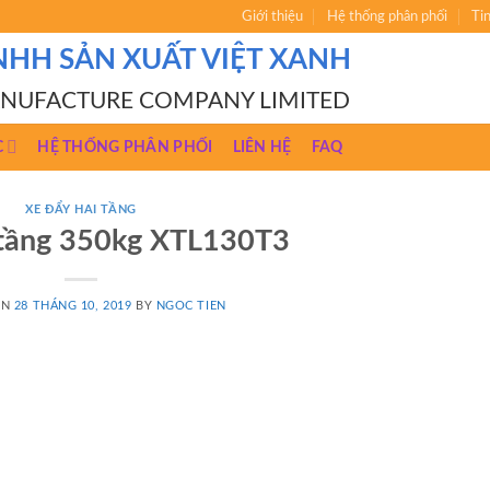
Giới thiệu
Hệ thống phân phối
Ti
NHH SẢN XUẤT VIỆT XANH
ANUFACTURE COMPANY LIMITED
C
HỆ THỐNG PHÂN PHỐI
LIÊN HỆ
FAQ
XE ĐẨY HAI TẦNG
 tầng 350kg XTL130T3
ON
28 THÁNG 10, 2019
BY
NGOC TIEN