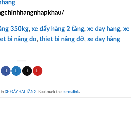
hhang
gchinhhangnhapkhau/
tầng 350kg
,
xe đẩy hàng 2 tầng
,
xe day hang
,
xe
iet bi nâng do
,
thiet bi nâng đở
,
xe day hàng
 in
XE ĐẨY HAI TẦNG
. Bookmark the
permalink
.