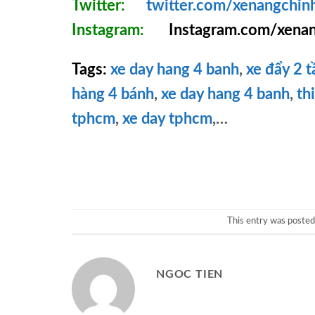
Twitter:
twitter.com/xenangchin
Instagram:
Instagram.com/xenan
Tags:
xe day hang 4 banh
,
xe đẩy 2 
hàng 4 bánh
,
xe day hang 4 banh
,
th
tphcm
,
xe day tphcm
,…
This entry was posted
NGOC TIEN