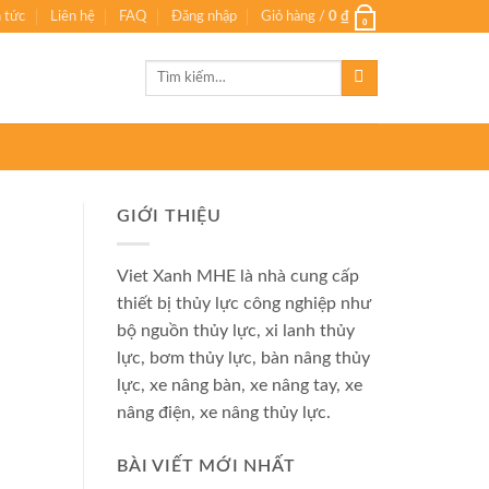
n tức
Liên hệ
FAQ
Đăng nhập
Giỏ hàng /
0
₫
0
Tìm
kiếm:
GIỚI THIỆU
Viet Xanh MHE là nhà cung cấp
thiết bị thủy lực công nghiệp như
bộ nguồn thủy lực, xi lanh thủy
lực, bơm thủy lực, bàn nâng thủy
lực, xe nâng bàn, xe nâng tay, xe
nâng điện, xe nâng thủy lực.
BÀI VIẾT MỚI NHẤT