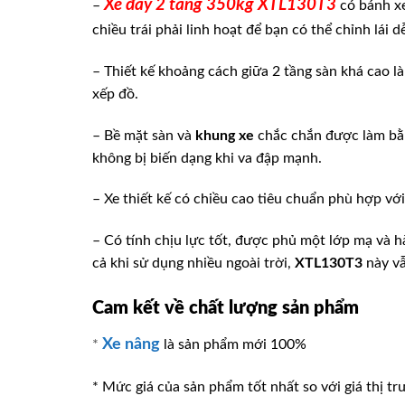
Xe đẩy 2 tầng 350kg XTL130T3
–
có bánh x
chiều trái phải linh hoạt để bạn có thể chỉnh lái d
– Thiết kế khoảng cách giữa 2 tầng sàn khá cao 
xếp đồ.
– Bề mặt sàn và
khung xe
chắc chắn được làm b
không bị biến dạng khi va đập mạnh.
– Xe thiết kế có chiều cao tiêu chuẩn phù hợp vớ
– Có tính chịu lực tốt, được phủ một lớp mạ và h
cả khi sử dụng nhiều ngoài trời,
XTL130T3
này vẫ
Cam kết về chất lượng sản phẩm
Xe nâng
*
là sản phẩm mới 100%
* Mức giá của sản phẩm tốt nhất so với giá thị tr