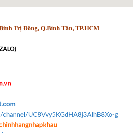
Bình Trị Đông, Q.Bình Tân, TP.HCM
 ZALO)
m.vn
t.com
om/channel/UC8Vvy5KGdHA8j3AIhB8Xo-g
chinhhangnhapkhau