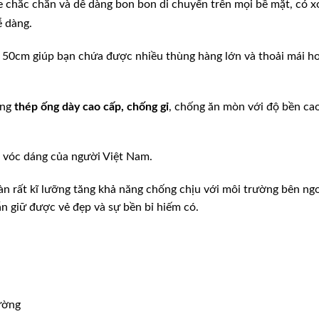
e chắc chắn và dễ dàng bon bon di chuyển trên mọi bề mặt, có x
ễ dàng.
là 50cm giúp bạn chứa được nhiều thùng hàng lớn và thoải mái h
ằng
thép ống dày cao cấp, chống gỉ
, chống ăn mòn với độ bền cao
i vóc dáng của người Việt Nam.
àn rất kĩ lưỡng tăng khả năng chống chịu với môi trường bên ngo
n giữ được vẻ đẹp và sự bền bỉ hiếm có.
ường