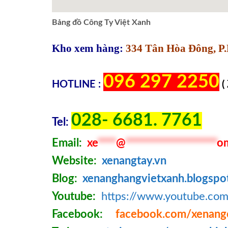
Bảng đồ Công Ty Việt Xanh
Kho xem hàng:
334 Tân Hòa Đông, P.
096 297 2250
HOTLINE :
(
028- 6681. 7761
Tel:
Email:
xe
****
@
********************
o
Website:
xenangtay.vn
Blog:
xenanghangvietxanh.blogspo
Youtube:
https://www.youtube.c
Facebook:
facebook.com/xenang