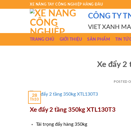
Skip
XE NÂNG TAY CÔNG NGHIỆP HÀNG ĐẦU
to
CÔNG TY T
content
VIET XANH M
TRANG CHỦ
GIỚI THIỆU
SẢN PHẨM
TIN TỨ
Xe đẩy 2
POSTED 
28
Th10
Xe đẩy 2 tầng 350kg XTL130T3
Tải trọng đẩy hàng 350kg