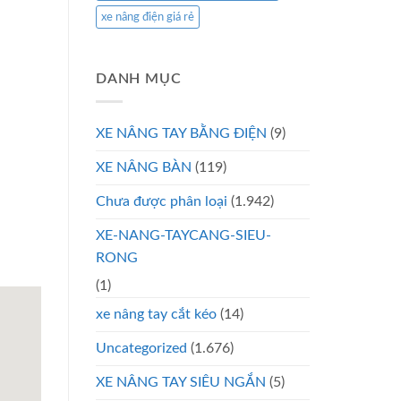
xe nâng điện giá rẻ
DANH MỤC
XE NÂNG TAY BẰNG ĐIỆN
(9)
XE NÂNG BÀN
(119)
Chưa được phân loại
(1.942)
XE-NANG-TAYCANG-SIEU-
RONG
(1)
xe nâng tay cắt kéo
(14)
Uncategorized
(1.676)
XE NÂNG TAY SIÊU NGẮN
(5)