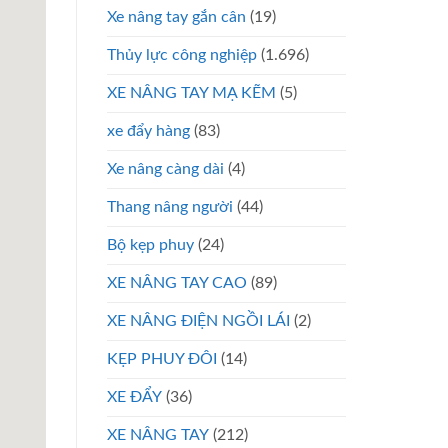
Xe nâng tay gắn cân
(19)
Thủy lực công nghiệp
(1.696)
XE NÂNG TAY MẠ KẼM
(5)
xe đẩy hàng
(83)
Xe nâng càng dài
(4)
Thang nâng người
(44)
Bộ kẹp phuy
(24)
XE NÂNG TAY CAO
(89)
XE NÂNG ĐIỆN NGỒI LÁI
(2)
KẸP PHUY ĐÔI
(14)
XE ĐẨY
(36)
XE NÂNG TAY
(212)