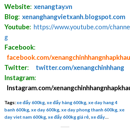
Website:
xenangtay.vn
Blog:
xenanghangvietxanh.blogspot.com
Youtube:
https://www.youtube.com/chan
g
Facebook:
facebook.com/xenangchinhhangnhapkha
Twitter:
twitter.com/xenangchinhhang
Instagram:
Instagram.com/xenangchinhhangnhapkha
Tags:
xe đẩy 600kg
,
xe đẩy hàng 600kg
,
xe day hang 4
banh 600kg
,
xe day 600kg
,
xe day phong thanh 600kg,
xe
day viet nam 600kg
,
xe đẩy 600kg giá rẻ
,
xe đẩy
…