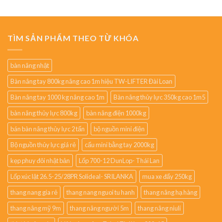
TÌM SẢN PHẨM THEO TỪ KHÓA
bàn nâng nhật
Bàn nâng tay 800kg nâng cao 1m hiệu TW-LIFTER Đài Loan
Bàn nâng tay 1000 kg nâng cao 1m
Bàn nâng thủy lực 350kg cao 1m5
bàn nâng thủy lực 800kg
bàn nâng điện 1000kg
bán bàn nâng thủy lực 2 tấn
bộ nguồn mini điện
Bộ nguồn thủy lực giá rẻ
cẩu mini bằng tay 2000kg
kẹp phuy đôi nhật bản
Lốp 700-12 DunLop- Thái Lan
Lốp xúc lật 26.5-25/28PR Solideal- SRILANKA
mua xe đẩy 250kg
thang nang gia rẻ
thang nang nguoi tu hanh
thang nâng hạ hàng
thang nâng mỹ 9m
thang nâng người 5m
thang nâng niuli