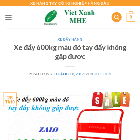
Skip
XE NÂNG TAY CÔNG NGHIỆP HÀNG ĐẦU
to
0
content
XE ĐẨY HÀNG
Xe đẩy 600kg màu đỏ tay đẩy không
gập được
POSTED ON
28 THÁNG 10, 2019
BY
NGOC TIEN
28
Th10