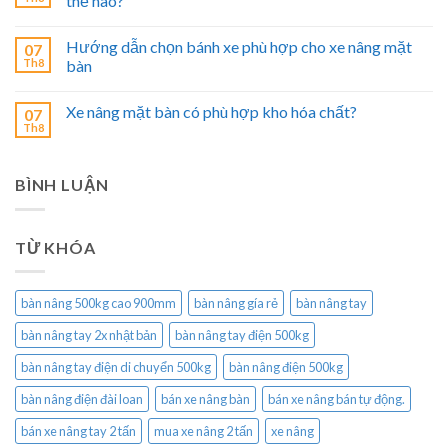
thế nào?
Hướng dẫn chọn bánh xe phù hợp cho xe nâng mặt
07
Th8
bàn
Xe nâng mặt bàn có phù hợp kho hóa chất?
07
Th8
BÌNH LUẬN
TỪ KHÓA
bàn nâng 500kg cao 900mm
bàn nâng gía rẻ
bàn nâng tay
bàn nâng tay 2x nhật bản
bàn nâng tay điện 500kg
bàn nâng tay điện di chuyển 500kg
bàn nâng điện 500kg
bàn nâng điện đài loan
bán xe nâng bàn
bán xe nâng bán tự động.
bán xe nâng tay 2 tấn
mua xe nâng 2 tấn
xe nâng