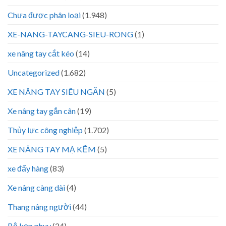
Chưa được phân loại
(1.948)
XE-NANG-TAYCANG-SIEU-RONG
(1)
xe nâng tay cắt kéo
(14)
Uncategorized
(1.682)
XE NÂNG TAY SIÊU NGẮN
(5)
Xe nâng tay gắn cân
(19)
Thủy lực công nghiệp
(1.702)
XE NÂNG TAY MẠ KẼM
(5)
xe đẩy hàng
(83)
Xe nâng càng dài
(4)
Thang nâng người
(44)
Bộ kẹp phuy
(24)