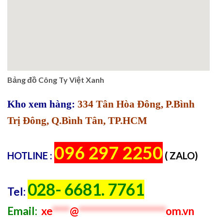
Bảng đồ Công Ty Việt Xanh
Kho xem hàng:
334 Tân Hòa Đông, P.Bình
Trị Đông, Q.Bình Tân, TP.HCM
096 297 2250
HOTLINE :
( ZALO)
028- 6681. 7761
Tel:
Email:
xe
****
@
********************
om.vn