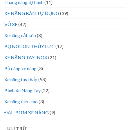
Thang nâng tự hành
(11)
XE NÂNG BÁN TỰ ĐỘNG
(39)
VỎ XE
(42)
Xe nâng cắt kéo
(8)
BỘ NGUỒN THỦY LỰC
(17)
XE NÂNG TAY INOX
(21)
Bộ càng xe nâng
(3)
Xe nâng tay thấp
(58)
Bánh Xe Nâng Tay
(22)
Xe nâng điện cao
(3)
ĐẦU BƠM XE NÂNG
(9)
LƯU TRỮ