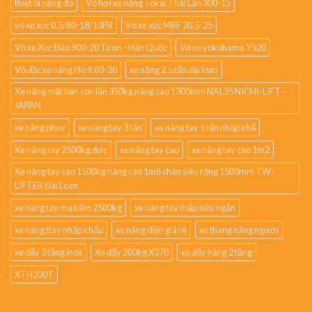
thiet bi nâng do
Vỏ hơi xe nâng Tokai Thái Lan 300-15
vỏ xe xúc 0.5/80-18/10PR
Vỏ xe xúc MRF 20.5-25
Vỏ xe Xúc Đào 900-20 Tiron - Hàn Quốc
Vỏ xe yokohama Y520
Vỏ đặc xe nâng Pio 9.00-20
xe nâng 2.5 tấn đài loan
Xe nâng mặt bàn con lăn 350kg nâng cao 1300mm NAL35 NICHI-LIFT –
JAPAN
xe nâng phuy
xe nâng tay 3 tấn
xe nâng tay 5 tấn nhập khẩ
Xe nâng tay 2500kg đức
xe nâng tay cao
xe nâng tay cao 1m2
Xe nâng tay cao 1500kg nâng cao 1m6 chân siêu rộng 1500mm TW-
LIFTER Đài Loan
xe nâng tay mạ kẽm 2500kg
xe nâng tay thấp siêu ngắn
xe nâng ttay nhập khẩu
xe nâng điện giá rẻ
xe thang nâng người
xe đẩy 3 tầng inox
Xe đẩy 200kg X370
xe đẩy hàng 2 tầng
XTH200T