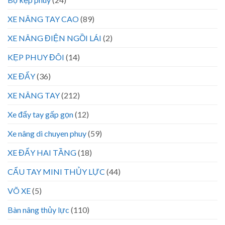
XE NÂNG TAY CAO
(89)
XE NÂNG ĐIỆN NGỒI LÁI
(2)
KẸP PHUY ĐÔI
(14)
XE ĐẨY
(36)
XE NÂNG TAY
(212)
Xe đẩy tay gấp gọn
(12)
Xe nâng di chuyen phuy
(59)
XE ĐẨY HAI TẦNG
(18)
CẨU TAY MINI THỦY LỰC
(44)
VÕ XE
(5)
Bàn nâng thủy lực
(110)