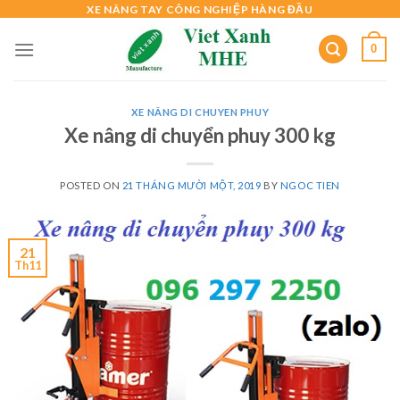
Skip
XE NÂNG TAY CÔNG NGHIỆP HÀNG ĐẦU
to
0
content
XE NÂNG DI CHUYEN PHUY
Xe nâng di chuyển phuy 300 kg
POSTED ON
21 THÁNG MƯỜI MỘT, 2019
BY
NGOC TIEN
21
Th11