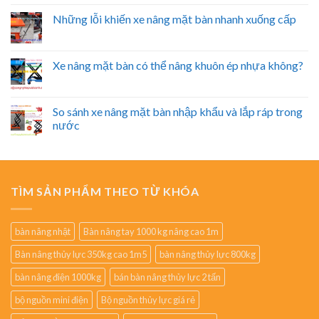
Những lỗi khiến xe nâng mặt bàn nhanh xuống cấp
Xe nâng mặt bàn có thể nâng khuôn ép nhựa không?
So sánh xe nâng mặt bàn nhập khẩu và lắp ráp trong
nước
TÌM SẢN PHẨM THEO TỪ KHÓA
bàn nâng nhật
Bàn nâng tay 1000 kg nâng cao 1m
Bàn nâng thủy lực 350kg cao 1m5
bàn nâng thủy lực 800kg
bàn nâng điện 1000kg
bán bàn nâng thủy lực 2 tấn
bộ nguồn mini điện
Bộ nguồn thủy lực giá rẻ