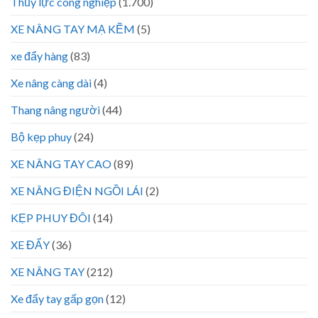
Thủy lực công nghiệp
(1.700)
XE NÂNG TAY MẠ KẼM
(5)
xe đẩy hàng
(83)
Xe nâng càng dài
(4)
Thang nâng người
(44)
Bộ kẹp phuy
(24)
XE NÂNG TAY CAO
(89)
XE NÂNG ĐIỆN NGỒI LÁI
(2)
KẸP PHUY ĐÔI
(14)
XE ĐẨY
(36)
XE NÂNG TAY
(212)
Xe đẩy tay gấp gọn
(12)