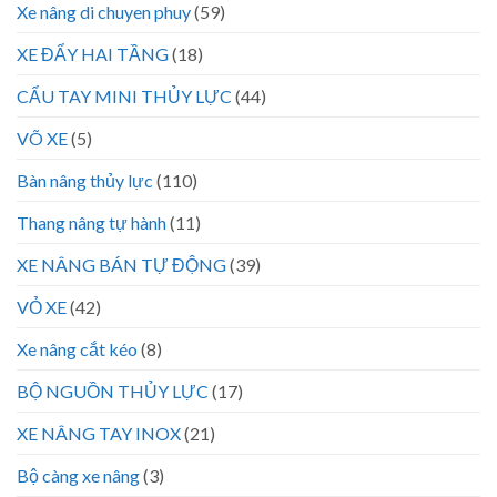
Xe nâng di chuyen phuy
(59)
XE ĐẨY HAI TẦNG
(18)
CẨU TAY MINI THỦY LỰC
(44)
VÕ XE
(5)
Bàn nâng thủy lực
(110)
Thang nâng tự hành
(11)
XE NÂNG BÁN TỰ ĐỘNG
(39)
VỎ XE
(42)
Xe nâng cắt kéo
(8)
BỘ NGUỒN THỦY LỰC
(17)
XE NÂNG TAY INOX
(21)
Bộ càng xe nâng
(3)