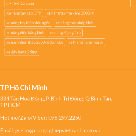
LIFTER Đài Loan
Xe nâng tay cao OPK
xe nâng tay mạ kẽm 2500kg
xe nâng tay thấp siêu ngắn
xe nâng ttay nhập khẩu
xe nâng điện bằng bình
xe nâng điện giá rẻ
xe nâng điện thấp 2000kg đứng lái
xe thang nâng người
xe đẩy hàng 2 tầng
TP.Hồ Chí Minh
334 Tân Hoà Đông, P. Bình Trị Đông, Q.Bình Tân,
TP.HCM
Hotline/Zalo/Viber:
096.297.2250
Email:
greco@congnghiepvietxanh.com.vn