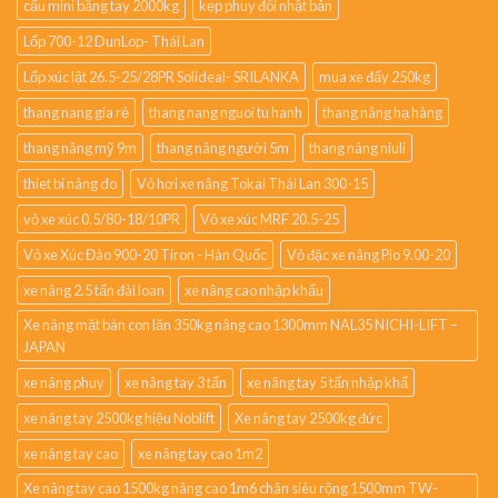
cẩu mini bằng tay 2000kg
kẹp phuy đôi nhật bản
Lốp 700-12 DunLop- Thái Lan
Lốp xúc lật 26.5-25/28PR Solideal- SRILANKA
mua xe đẩy 250kg
thang nang gia rẻ
thang nang nguoi tu hanh
thang nâng hạ hàng
thang nâng mỹ 9m
thang nâng người 5m
thang nâng niuli
thiet bi nâng do
Vỏ hơi xe nâng Tokai Thái Lan 300-15
vỏ xe xúc 0.5/80-18/10PR
Vỏ xe xúc MRF 20.5-25
Vỏ xe Xúc Đào 900-20 Tiron - Hàn Quốc
Vỏ đặc xe nâng Pio 9.00-20
xe nâng 2.5 tấn đài loan
xe nâng cao nhập khẩu
Xe nâng mặt bàn con lăn 350kg nâng cao 1300mm NAL35 NICHI-LIFT –
JAPAN
xe nâng phuy
xe nâng tay 3 tấn
xe nâng tay 5 tấn nhập khẩ
xe nâng tay 2500kg hiệu Noblift
Xe nâng tay 2500kg đức
xe nâng tay cao
xe nâng tay cao 1m2
Xe nâng tay cao 1500kg nâng cao 1m6 chân siêu rộng 1500mm TW-