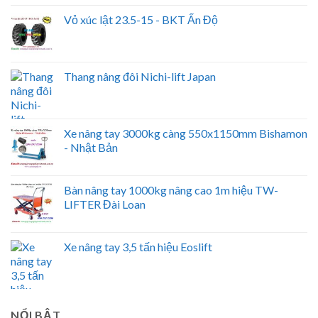
Vỏ xúc lật 23.5-15 - BKT Ấn Độ
Thang nâng đôi Nichi-lift Japan
Xe nâng tay 3000kg càng 550x1150mm Bishamon
- Nhật Bản
Bàn nâng tay 1000kg nâng cao 1m hiệu TW-
LIFTER Đài Loan
Xe nâng tay 3,5 tấn hiệu Eoslift
NỔI BẬT