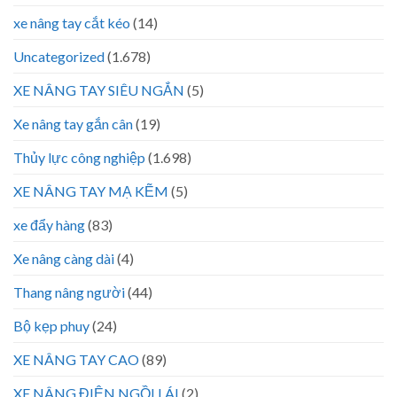
xe nâng tay cắt kéo
(14)
Uncategorized
(1.678)
XE NÂNG TAY SIÊU NGẮN
(5)
Xe nâng tay gắn cân
(19)
Thủy lực công nghiệp
(1.698)
XE NÂNG TAY MẠ KẼM
(5)
xe đẩy hàng
(83)
Xe nâng càng dài
(4)
Thang nâng người
(44)
Bộ kẹp phuy
(24)
XE NÂNG TAY CAO
(89)
XE NÂNG ĐIỆN NGỒI LÁI
(2)