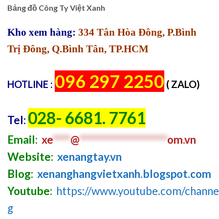
Bảng đồ Công Ty Việt Xanh
Kho xem hàng:
334 Tân Hòa Đông, P.Bình
Trị Đông, Q.Bình Tân, TP.HCM
096 297 2250
HOTLINE :
( ZALO)
028- 6681. 7761
Tel:
Email:
xe
****
@
********************
om.vn
Website:
xenangtay.vn
Blog:
xenanghangvietxanh.blogspot.com
Youtube:
https://www.youtube.com/chan
g