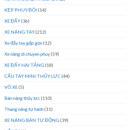
KẸP PHUY ĐÔI
(14)
XE ĐẨY
(36)
XE NÂNG TAY
(212)
Xe đẩy tay gấp gọn
(12)
Xe nâng di chuyen phuy
(59)
XE ĐẨY HAI TẦNG
(18)
CẨU TAY MINI THỦY LỰC
(44)
VÕ XE
(5)
Bàn nâng thủy lực
(110)
Thang nâng tự hành
(11)
XE NÂNG BÁN TỰ ĐỘNG
(39)