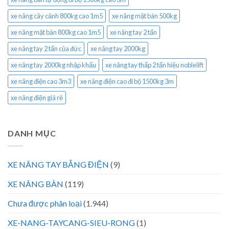
xe nâng cây cảnh 800kg cao 1m5
xe nâng mặt bàn 500kg
xe nâng mặt bàn 800kg cao 1m5
xe nâng tay 2 tấn
xe nâng tay 2 tấn của đức
xe nâng tay 2000kg
xe nâng tay 2000kg nhập khẩu
xe nâng tay thấp 2 tấn hiệu noblelift
xe nâng điện cao 3m3
xe nâng điện cao đi bộ 1500kg 3m
xe nâng điện giá rẻ
DANH MỤC
XE NÂNG TAY BẰNG ĐIỆN
(9)
XE NÂNG BÀN
(119)
Chưa được phân loại
(1.944)
XE-NANG-TAYCANG-SIEU-RONG
(1)