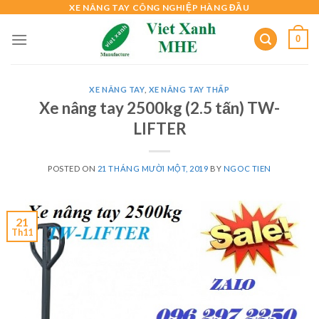
Skip
XE NÂNG TAY CÔNG NGHIỆP HÀNG ĐẦU
to
0
content
XE NÂNG TAY
,
XE NÂNG TAY THẤP
Xe nâng tay 2500kg (2.5 tấn) TW-
LIFTER
POSTED ON
21 THÁNG MƯỜI MỘT, 2019
BY
NGOC TIEN
21
Th11