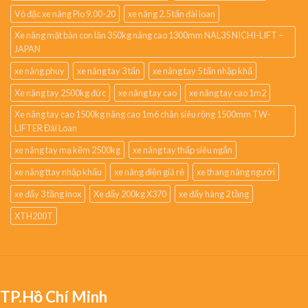
Vỏ đặc xe nâng Pio 9.00-20
xe nâng 2.5 tấn đài loan
Xe nâng mặt bàn con lăn 350kg nâng cao 1300mm NAL35 NICHI-LIFT –
JAPAN
xe nâng phuy
xe nâng tay 3 tấn
xe nâng tay 5 tấn nhập khẩ
Xe nâng tay 2500kg đức
xe nâng tay cao
xe nâng tay cao 1m2
Xe nâng tay cao 1500kg nâng cao 1m6 chân siêu rộng 1500mm TW-
LIFTER Đài Loan
xe nâng tay mạ kẽm 2500kg
xe nâng tay thấp siêu ngắn
xe nâng ttay nhập khẩu
xe nâng điện giá rẻ
xe thang nâng người
xe đẩy 3 tầng inox
Xe đẩy 200kg X370
xe đẩy hàng 2 tầng
XTH200T
TP.Hồ Chí Minh