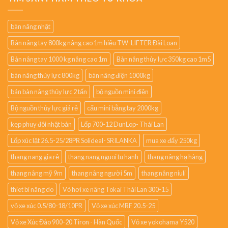
bàn nâng nhật
Bàn nâng tay 800kg nâng cao 1m hiệu TW-LIFTER Đài Loan
Bàn nâng tay 1000 kg nâng cao 1m
Bàn nâng thủy lực 350kg cao 1m5
bàn nâng thủy lực 800kg
bàn nâng điện 1000kg
bán bàn nâng thủy lực 2 tấn
bộ nguồn mini điện
Bộ nguồn thủy lực giá rẻ
cẩu mini bằng tay 2000kg
kẹp phuy đôi nhật bản
Lốp 700-12 DunLop- Thái Lan
Lốp xúc lật 26.5-25/28PR Solideal- SRILANKA
mua xe đẩy 250kg
thang nang gia rẻ
thang nang nguoi tu hanh
thang nâng hạ hàng
thang nâng mỹ 9m
thang nâng người 5m
thang nâng niuli
thiet bi nâng do
Vỏ hơi xe nâng Tokai Thái Lan 300-15
vỏ xe xúc 0.5/80-18/10PR
Vỏ xe xúc MRF 20.5-25
Vỏ xe Xúc Đào 900-20 Tiron - Hàn Quốc
Vỏ xe yokohama Y520