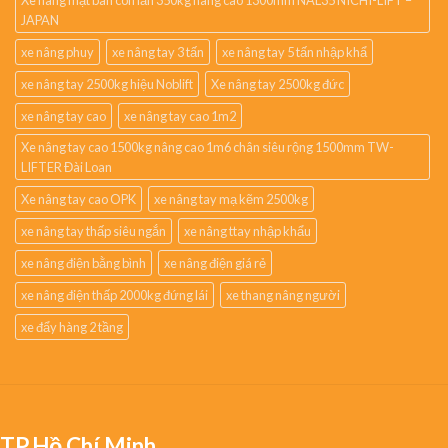
Xe nâng mặt bàn con lăn 350kg nâng cao 1300mm NAL35 NICHI-LIFT –
JAPAN
xe nâng phuy
xe nâng tay 3 tấn
xe nâng tay 5 tấn nhập khẩ
xe nâng tay 2500kg hiệu Noblift
Xe nâng tay 2500kg đức
xe nâng tay cao
xe nâng tay cao 1m2
Xe nâng tay cao 1500kg nâng cao 1m6 chân siêu rộng 1500mm TW-
LIFTER Đài Loan
Xe nâng tay cao OPK
xe nâng tay mạ kẽm 2500kg
xe nâng tay thấp siêu ngắn
xe nâng ttay nhập khẩu
xe nâng điện bằng bình
xe nâng điện giá rẻ
xe nâng điện thấp 2000kg đứng lái
xe thang nâng người
xe đẩy hàng 2 tầng
TP.Hồ Chí Minh