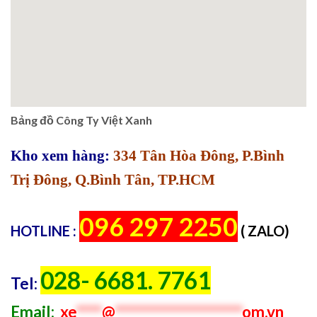
Bảng đồ Công Ty Việt Xanh
Kho xem hàng:
334 Tân Hòa Đông, P.Bình
Trị Đông, Q.Bình Tân, TP.HCM
096 297 2250
HOTLINE :
( ZALO)
028- 6681. 7761
Tel:
Email:
xe
****
@
********************
om.vn