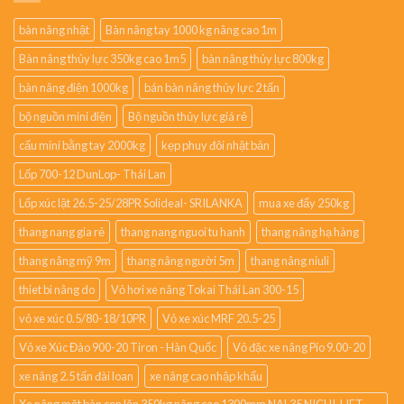
bàn nâng nhật
Bàn nâng tay 1000 kg nâng cao 1m
Bàn nâng thủy lực 350kg cao 1m5
bàn nâng thủy lực 800kg
bàn nâng điện 1000kg
bán bàn nâng thủy lực 2 tấn
bộ nguồn mini điện
Bộ nguồn thủy lực giá rẻ
cẩu mini bằng tay 2000kg
kẹp phuy đôi nhật bản
Lốp 700-12 DunLop- Thái Lan
Lốp xúc lật 26.5-25/28PR Solideal- SRILANKA
mua xe đẩy 250kg
thang nang gia rẻ
thang nang nguoi tu hanh
thang nâng hạ hàng
thang nâng mỹ 9m
thang nâng người 5m
thang nâng niuli
thiet bi nâng do
Vỏ hơi xe nâng Tokai Thái Lan 300-15
vỏ xe xúc 0.5/80-18/10PR
Vỏ xe xúc MRF 20.5-25
Vỏ xe Xúc Đào 900-20 Tiron - Hàn Quốc
Vỏ đặc xe nâng Pio 9.00-20
xe nâng 2.5 tấn đài loan
xe nâng cao nhập khẩu