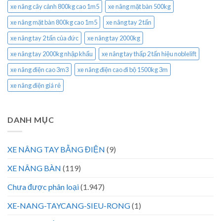
xe nâng cây cảnh 800kg cao 1m5
xe nâng mặt bàn 500kg
xe nâng mặt bàn 800kg cao 1m5
xe nâng tay 2 tấn
xe nâng tay 2 tấn của đức
xe nâng tay 2000kg
xe nâng tay 2000kg nhập khẩu
xe nâng tay thấp 2 tấn hiệu noblelift
xe nâng điện cao 3m3
xe nâng điện cao đi bộ 1500kg 3m
xe nâng điện giá rẻ
DANH MỤC
XE NÂNG TAY BẰNG ĐIỆN
(9)
XE NÂNG BÀN
(119)
Chưa được phân loại
(1.947)
XE-NANG-TAYCANG-SIEU-RONG
(1)