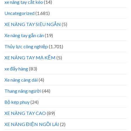
xe nâng tay cắt kéo
(14)
Uncategorized
(1.681)
XE NÂNG TAY SIÊU NGẮN
(5)
Xe nâng tay gắn cân
(19)
Thủy lực công nghiệp
(1.701)
XE NÂNG TAY MẠ KẼM
(5)
xe đẩy hàng
(83)
Xe nâng càng dài
(4)
Thang nâng người
(44)
Bộ kẹp phuy
(24)
XE NÂNG TAY CAO
(89)
XE NÂNG ĐIỆN NGỒI LÁI
(2)