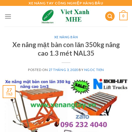
Skip
XE NÂNG TAY CÔNG NGHIỆP HÀNG ĐẦU
to
0
content
XE NÂNG BÀN
Xe nâng mặt bàn con lăn 350kg nâng
cao 1.3 mét NAL35
POSTED ON
27 THÁNG 3, 2020
BY
NGOC TIEN
27
Th3