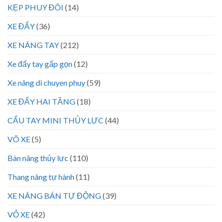
KẸP PHUY ĐÔI
(14)
XE ĐẨY
(36)
XE NÂNG TAY
(212)
Xe đẩy tay gấp gọn
(12)
Xe nâng di chuyen phuy
(59)
XE ĐẨY HAI TẦNG
(18)
CẨU TAY MINI THỦY LỰC
(44)
VÕ XE
(5)
Bàn nâng thủy lực
(110)
Thang nâng tự hành
(11)
XE NÂNG BÁN TỰ ĐỘNG
(39)
VỎ XE
(42)