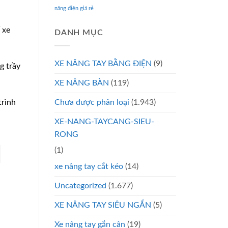
nâng điện giá rẻ
 xe
DANH MỤC
XE NÂNG TAY BẰNG ĐIỆN
(9)
g trầy
XE NÂNG BÀN
(119)
Chưa được phân loại
(1.943)
trình
XE-NANG-TAYCANG-SIEU-
RONG
(1)
xe nâng tay cắt kéo
(14)
Uncategorized
(1.677)
XE NÂNG TAY SIÊU NGẮN
(5)
Xe nâng tay gắn cân
(19)