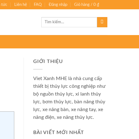
n tức
Liên hệ
FAQ
Đăng nhập
Giỏ hàng /
0
₫
0
Tìm
kiếm:
GIỚI THIỆU
Viet Xanh MHE là nhà cung cấp
thiết bị thủy lực công nghiệp như
bộ nguồn thủy lực, xi lanh thủy
lực, bơm thủy lực, bàn nâng thủy
lực, xe nâng bàn, xe nâng tay, xe
nâng điện, xe nâng thủy lực.
BÀI VIẾT MỚI NHẤT