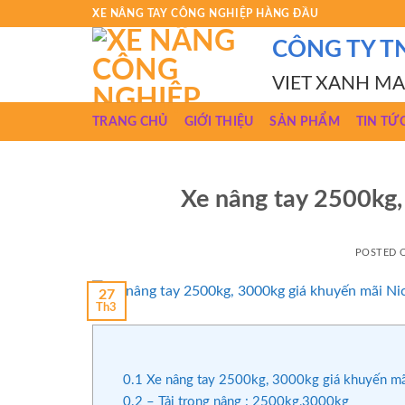
Skip
XE NÂNG TAY CÔNG NGHIỆP HÀNG ĐẦU
to
CÔNG TY T
content
VIET XANH M
TRANG CHỦ
GIỚI THIỆU
SẢN PHẨM
TIN TỨ
Xe nâng tay 2500kg, 
POSTED
27
Th3
0.1
Xe nâng tay 2500kg, 3000kg giá khuyến mãi 
0.2
– Tải trọng nâng : 2500kg,3000kg