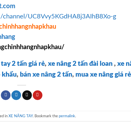
t.com
om/channel/UC8Vvy5KGdHA8j3AIhB8Xo-g
chinhhangnhapkhau
hhang
gchinhhangnhapkhau/
tay 2 tấn giá rẻ
,
xe nâng 2 tấn đài loan
,
xe nâ
p khẩu
,
bán xe nâng 2 tấn
,
mua xe nâng giá rẻ
ed in
XE NÂNG TAY
. Bookmark the
permalink
.