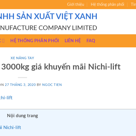
Giới thiệu
Hệ thống phân phối
Ti
NHH SẢN XUẤT VIỆT XANH
ANUFACTURE COMPANY LIMITED
C
HỆ THỐNG PHÂN PHỐI
LIÊN HỆ
FAQ
XE NÂNG TAY
3000kg giá khuyến mãi Nichi-lift
 ON
27 THÁNG 3, 2020
BY
NGOC TIEN
Nội dung trang
Nichi-lift