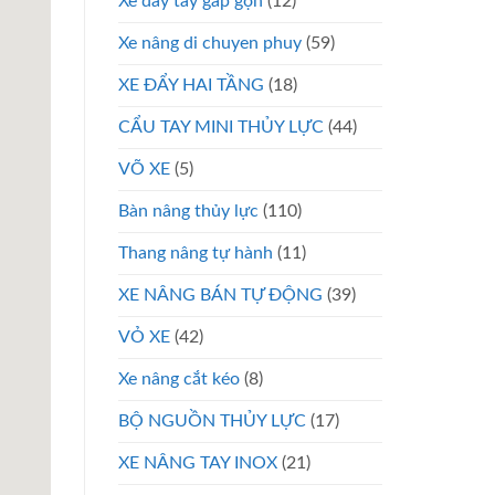
Xe đẩy tay gấp gọn
(12)
Xe nâng di chuyen phuy
(59)
XE ĐẨY HAI TẦNG
(18)
CẨU TAY MINI THỦY LỰC
(44)
VÕ XE
(5)
Bàn nâng thủy lực
(110)
Thang nâng tự hành
(11)
XE NÂNG BÁN TỰ ĐỘNG
(39)
VỎ XE
(42)
Xe nâng cắt kéo
(8)
BỘ NGUỒN THỦY LỰC
(17)
XE NÂNG TAY INOX
(21)