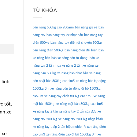
TỪ KHÓA
bàn nâng 500kg cao 900mm
bàn nâng gía rẻ
bàn
nâng tay
bàn nâng tay 2x nhật bản
bàn nâng tay
điện 500kg
bàn nâng tay điện di chuyển 500kg
bàn nâng điện 500kg
bàn nâng điện đài loan
bán
xe nâng bàn
bán xe nâng bán tự động.
bán xe
nâng tay 2 tấn
mua xe nâng 2 tấn
xe nâng
xe
nâng bàn 500kg
xe nâng bàn nhật bản
xe nâng
 linh
bàn nhật bản 800kg cao 1m5
xe nâng bán tự động
1500kg 3m
xe nâng bán tự động đi bộ 1500kg
cao 3m
xe nâng cây cảnh 800kg cao 1m5
xe nâng
c tốt,
mặt bàn 500kg
xe nâng mặt bàn 800kg cao 1m5
ành xe
xe nâng tay 2 tấn
xe nâng tay 2 tấn của đức
xe
nâng tay 2000kg
xe nâng tay 2000kg nhập khẩu
xe nâng tay thấp 2 tấn hiệu noblelift
xe nâng điện
 xe
cao 3m3
xe nâng điện cao đi bộ 1500kg 3m
xe