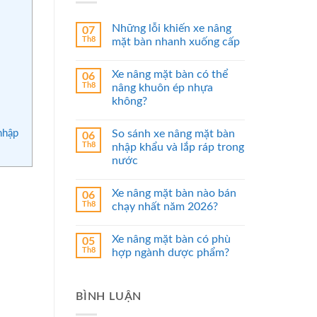
Những lỗi khiến xe nâng
07
Th8
mặt bàn nhanh xuống cấp
Xe nâng mặt bàn có thể
06
Th8
nâng khuôn ép nhựa
không?
So sánh xe nâng mặt bàn
nhập
06
Th8
nhập khẩu và lắp ráp trong
nước
Xe nâng mặt bàn nào bán
06
Th8
chạy nhất năm 2026?
Xe nâng mặt bàn có phù
05
Th8
hợp ngành dược phẩm?
BÌNH LUẬN