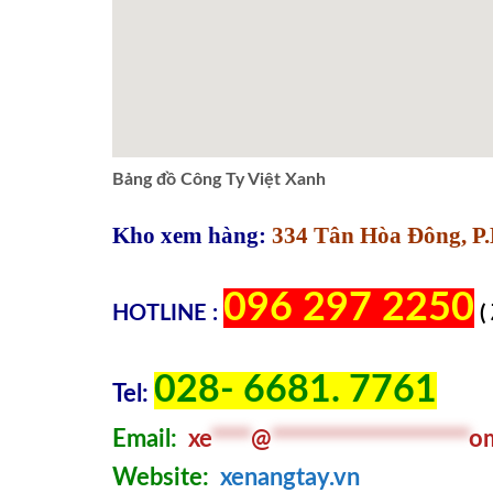
Bảng đồ Công Ty Việt Xanh
Kho xem hàng:
334 Tân Hòa Đông, P.
096 297 2250
HOTLINE :
(
028- 6681. 7761
Tel:
Email:
xe
****
@
********************
o
Website:
xenangtay.vn