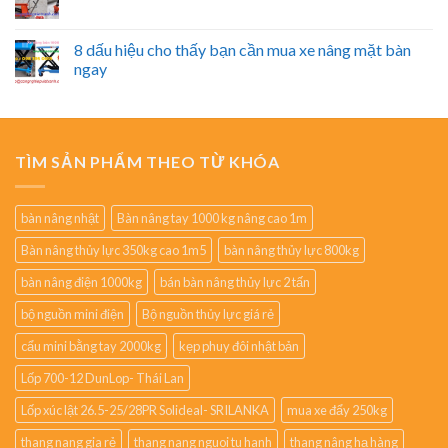
8 dấu hiệu cho thấy bạn cần mua xe nâng mặt bàn
ngay
TÌM SẢN PHẨM THEO TỪ KHÓA
bàn nâng nhật
Bàn nâng tay 1000 kg nâng cao 1m
Bàn nâng thủy lực 350kg cao 1m5
bàn nâng thủy lực 800kg
bàn nâng điện 1000kg
bán bàn nâng thủy lực 2 tấn
bộ nguồn mini điện
Bộ nguồn thủy lực giá rẻ
cẩu mini bằng tay 2000kg
kẹp phuy đôi nhật bản
Lốp 700-12 DunLop- Thái Lan
Lốp xúc lật 26.5-25/28PR Solideal- SRILANKA
mua xe đẩy 250kg
thang nang gia rẻ
thang nang nguoi tu hanh
thang nâng hạ hàng