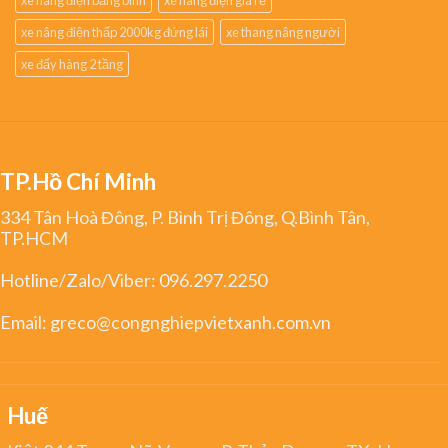
xe nâng điện thấp 2000kg đứng lái
xe thang nâng người
xe đẩy hàng 2 tầng
TP.Hồ Chí Minh
334 Tân Hoà Đông, P. Bình Trị Đông, Q.Bình Tân,
TP.HCM
Hotline/Zalo/Viber:
096.297.2250
Email:
greco@congnghiepvietxanh.com.vn
Huế