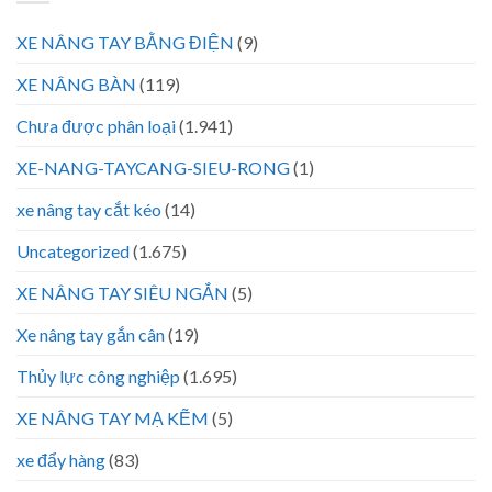
XE NÂNG TAY BẰNG ĐIỆN
(9)
XE NÂNG BÀN
(119)
Chưa được phân loại
(1.941)
XE-NANG-TAYCANG-SIEU-RONG
(1)
xe nâng tay cắt kéo
(14)
Uncategorized
(1.675)
XE NÂNG TAY SIÊU NGẮN
(5)
Xe nâng tay gắn cân
(19)
Thủy lực công nghiệp
(1.695)
XE NÂNG TAY MẠ KẼM
(5)
xe đẩy hàng
(83)