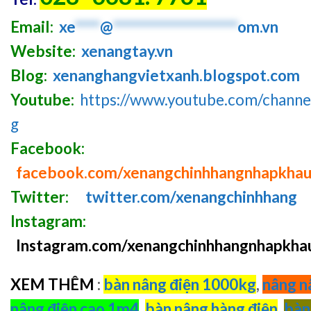
Email:
xe
****
@
********************
om.vn
Website:
xenangtay.vn
Blog:
xenanghangvietxanh.blogspot.com
Youtube:
https://www.youtube.com/chan
g
Facebook:
facebook.com/xenangchinhhangnhapkha
Twitter:
twitter.com/xenangchinhhang
Instagram:
Instagram.com/xenangchinhhangnhapkha
XEM THÊM
:
bàn nâng điện 1000kg
,
nâng n
nâng điện cao 1m4
,
bàn nâng hàng điện
,
bàn