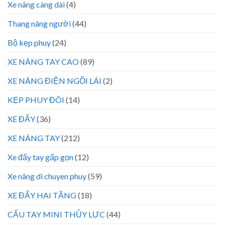
Xe nâng càng dài
(4)
Thang nâng người
(44)
Bộ kẹp phuy
(24)
XE NÂNG TAY CAO
(89)
XE NÂNG ĐIỆN NGỒI LÁI
(2)
KẸP PHUY ĐÔI
(14)
XE ĐẨY
(36)
XE NÂNG TAY
(212)
Xe đẩy tay gấp gọn
(12)
Xe nâng di chuyen phuy
(59)
XE ĐẨY HAI TẦNG
(18)
CẨU TAY MINI THỦY LỰC
(44)