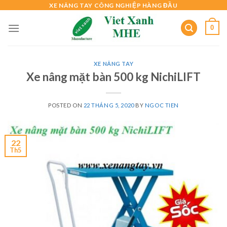
Skip
XE NÂNG TAY CÔNG NGHIỆP HÀNG ĐẦU
to
0
content
XE NÂNG TAY
Xe nâng mặt bàn 500 kg NichiLIFT
POSTED ON
22 THÁNG 5, 2020
BY
NGOC TIEN
22
Th5