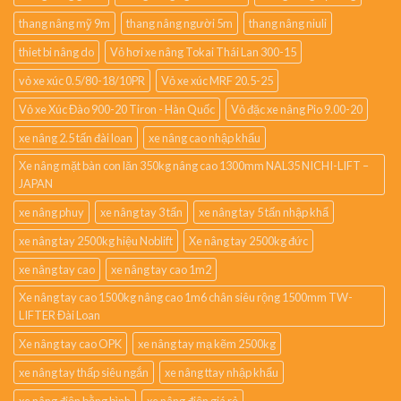
thang nâng mỹ 9m
thang nâng người 5m
thang nâng niuli
thiet bi nâng do
Vỏ hơi xe nâng Tokai Thái Lan 300-15
vỏ xe xúc 0.5/80-18/10PR
Vỏ xe xúc MRF 20.5-25
Vỏ xe Xúc Đào 900-20 Tiron - Hàn Quốc
Vỏ đặc xe nâng Pio 9.00-20
xe nâng 2.5 tấn đài loan
xe nâng cao nhập khẩu
Xe nâng mặt bàn con lăn 350kg nâng cao 1300mm NAL35 NICHI-LIFT –
JAPAN
xe nâng phuy
xe nâng tay 3 tấn
xe nâng tay 5 tấn nhập khẩ
xe nâng tay 2500kg hiệu Noblift
Xe nâng tay 2500kg đức
xe nâng tay cao
xe nâng tay cao 1m2
Xe nâng tay cao 1500kg nâng cao 1m6 chân siêu rộng 1500mm TW-
LIFTER Đài Loan
Xe nâng tay cao OPK
xe nâng tay mạ kẽm 2500kg
xe nâng tay thấp siêu ngắn
xe nâng ttay nhập khẩu
xe nâng điện bằng bình
xe nâng điện giá rẻ