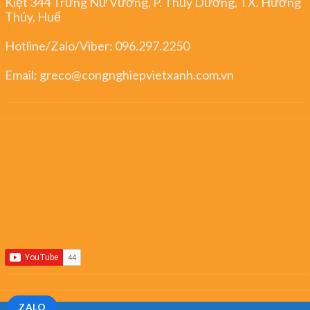
Kiệt 344 Trưng Nữ Vương, P. Thủy Dương, TX. Hương
Thủy, Huế
Hotline/Zalo/Viber:
096.297.2250
Email:
greco@congnghiepvietxanh.com.vn
ZALO