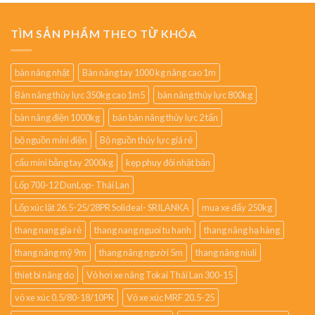
TÌM SẢN PHẨM THEO TỪ KHÓA
bàn nâng nhật
Bàn nâng tay 1000 kg nâng cao 1m
Bàn nâng thủy lực 350kg cao 1m5
bàn nâng thủy lực 800kg
bàn nâng điện 1000kg
bán bàn nâng thủy lực 2 tấn
bộ nguồn mini điện
Bộ nguồn thủy lực giá rẻ
cẩu mini bằng tay 2000kg
kẹp phuy đôi nhật bản
Lốp 700-12 DunLop- Thái Lan
Lốp xúc lật 26.5-25/28PR Solideal- SRILANKA
mua xe đẩy 250kg
thang nang gia rẻ
thang nang nguoi tu hanh
thang nâng hạ hàng
thang nâng mỹ 9m
thang nâng người 5m
thang nâng niuli
thiet bi nâng do
Vỏ hơi xe nâng Tokai Thái Lan 300-15
vỏ xe xúc 0.5/80-18/10PR
Vỏ xe xúc MRF 20.5-25