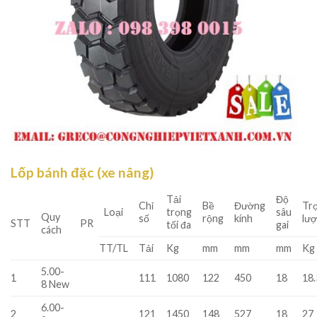
Lốp bánh đặc (xe nâng)
Tải
Độ
Chỉ
Bề
Đường
Tr
Loại
trọng
sâu
Quy
số
rộng
kính
lư
STT
PR
tối đa
gai
cách
TT/TL
Tải
Kg
mm
mm
mm
Kg
5.00-
1
111
1080
122
450
18
18.
8 New
6.00-
2
121
1450
148
527
18
27