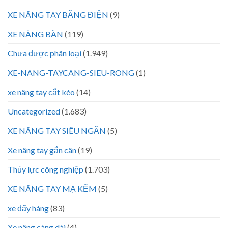
XE NÂNG TAY BẰNG ĐIỆN
(9)
XE NÂNG BÀN
(119)
Chưa được phân loại
(1.949)
XE-NANG-TAYCANG-SIEU-RONG
(1)
xe nâng tay cắt kéo
(14)
Uncategorized
(1.683)
XE NÂNG TAY SIÊU NGẮN
(5)
Xe nâng tay gắn cân
(19)
Thủy lực công nghiệp
(1.703)
XE NÂNG TAY MẠ KẼM
(5)
xe đẩy hàng
(83)
Xe nâng càng dài
(4)