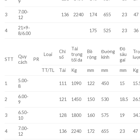
9
7.00-
3
136
2240
174
655
23
47
12
21×9-
4
175
525
23
36
8/6.00
Tải
Độ
Chỉ
Bề
Đường
Tr
Loại
trọng
sâu
Quy
số
rộng
kính
lượ
STT
PR
tối đa
gai
cách
TT/TL
Tải
Kg
mm
mm
mm
Kg
5.00-
1
111
1090
122
450
15
15.
8
6.00-
2
121
1450
150
530
18.5
26.
9
6.50-
3
128
1800
160
575
19
34.
10
7.00-
4
136
2240
172
655
23
47
12