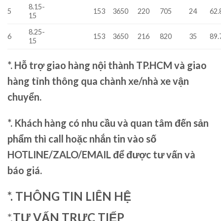
8.15-
5
153
3650
220
705
24
62.
15
8.25-
6
153
3650
216
820
35
89.
15
*. Hỗ trợ giao hàng nội thành TP.HCM và giao
hàng tỉnh thông qua chành xe/nhà xe vận
chuyển.
*. Khách hàng có nhu cầu và quan tâm đến sản
phẩm thì call hoặc nhắn tin vào số
HOTLINE/ZALO/EMAIL để được tư vấn và
báo giá.
*. THÔNG TIN LIÊN HỆ
*.
TƯ VẤN TRỰC TIẾP