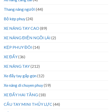
Thang nâng người
(44)
Bộ kẹp phuy
(24)
XE NÂNG TAY CAO
(89)
XE NÂNG ĐIỆN NGỒI LÁI
(2)
KẸP PHUY ĐÔI
(14)
XE ĐẨY
(36)
XE NÂNG TAY
(212)
Xe đẩy tay gấp gọn
(12)
Xe nâng di chuyen phuy
(59)
XE ĐẨY HAI TẦNG
(18)
CẨU TAY MINI THỦY LỰC
(44)