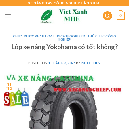
Skip
XE NÂNG TAY CÔNG NGHIỆP HÀNG ĐẦU
to
0
content
CHƯA ĐƯỢC PHÂN LOẠI
,
UNCATEGORIZED
,
THỦY LỰC CÔNG
NGHIỆP
Lốp xe nâng Yokohama có tốt không?
POSTED ON
1 THÁNG 3, 2025
BY
NGOC TIEN
01
Th3