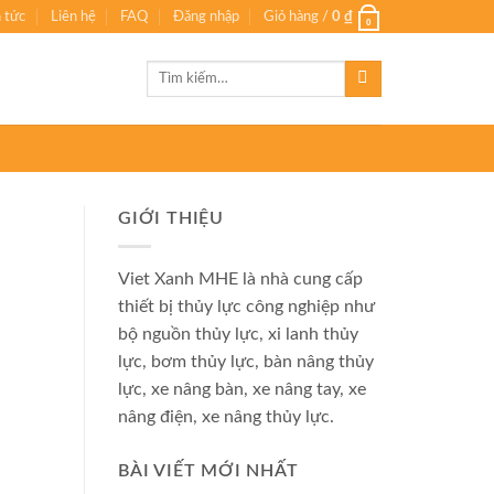
n tức
Liên hệ
FAQ
Đăng nhập
Giỏ hàng /
0
₫
0
Tìm
kiếm:
GIỚI THIỆU
Viet Xanh MHE là nhà cung cấp
thiết bị thủy lực công nghiệp như
bộ nguồn thủy lực, xi lanh thủy
lực, bơm thủy lực, bàn nâng thủy
lực, xe nâng bàn, xe nâng tay, xe
nâng điện, xe nâng thủy lực.
BÀI VIẾT MỚI NHẤT