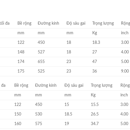
tối đa
Bề rộng
Đường kính
Độ sâu gai
Trọng lượng
Rộng
mm
mm
mm
Kg
inch
122
450
18
18.3
3.00
148
527
18
27
4.00
174
655
23
47
5.00
175
525
23
36
9.00
i đa
Bề rộng
Đường kính
Độ sâu gai
Trọng lượng
Rộng
mm
mm
mm
Kg
inch
122
450
15
15.5
3.00
150
530
18.5
26.5
4.00
160
575
19
34.7
5.00