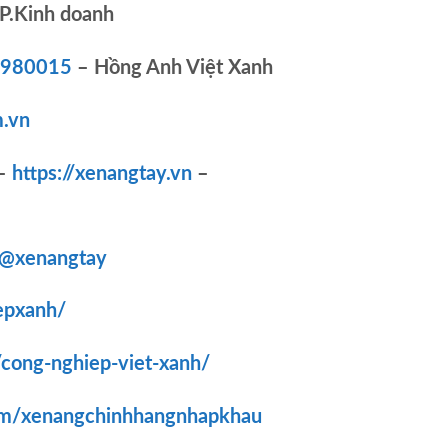
P.Kinh doanh
83980015
– Hồng Anh Việt Xanh
.vn
–
https://xenangtay.vn
–
/@xenangtay
epxanh/
/cong-nghiep-viet-xanh/
om/xenangchinhhangnhapkhau