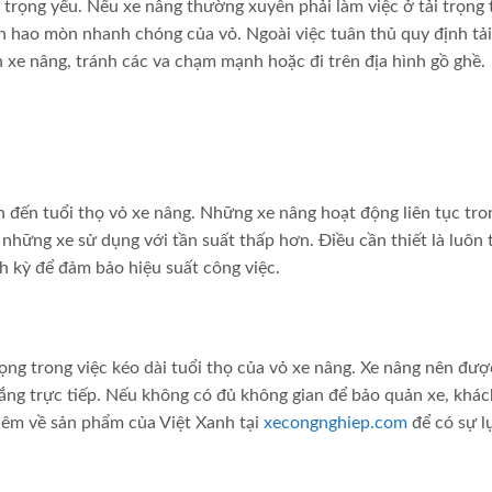
 trọng yếu. Nếu xe nâng thường xuyên phải làm việc ở tải trọng 
 hao mòn nhanh chóng của vỏ. Ngoài việc tuân thủ quy định tải
 xe nâng, tránh các va chạm mạnh hoặc đi trên địa hình gồ ghề.
 đến tuổi thọ vỏ xe nâng. Những xe nâng hoạt động liên tục tro
những xe sử dụng với tần suất thấp hơn. Điều cần thiết là luôn 
nh kỳ để đảm bảo hiệu suất công việc.
ọng trong việc kéo dài tuổi thọ của vỏ xe nâng. Xe nâng nên đư
nắng trực tiếp. Nếu không có đủ không gian để bảo quản xe, khá
thêm về sản phẩm của Việt Xanh tại
xecongnghiep.com
để có sự l