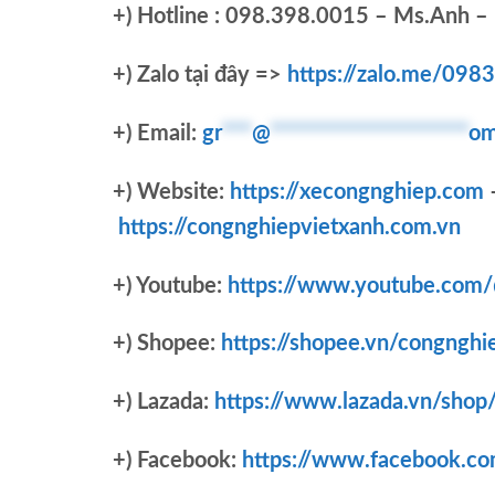
+)
Hotline : 098.398.0015 – Ms.Anh – 
+)
Zalo tại đây =>
https://zalo.me/09
+) Email:
gr
***
@
********************
om
+) Website:
https://xecongnghiep.com
https://congnghiepvietxanh.com.vn
+) Youtube:
https://www.youtube.com
+) Shopee:
https://shopee.vn/congnghi
+) Lazada:
https://www.lazada.vn/shop
+) Facebook:
https://www.facebook.c