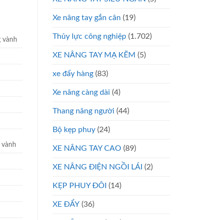
Xe nâng tay gắn cân
(19)
Thủy lực công nghiệp
(1.702)
 vành
XE NÂNG TAY MẠ KẼM
(5)
xe đẩy hàng
(83)
Xe nâng càng dài
(4)
Thang nâng người
(44)
Bộ kẹp phuy
(24)
 vành
XE NÂNG TAY CAO
(89)
XE NÂNG ĐIỆN NGỒI LÁI
(2)
KẸP PHUY ĐÔI
(14)
XE ĐẨY
(36)