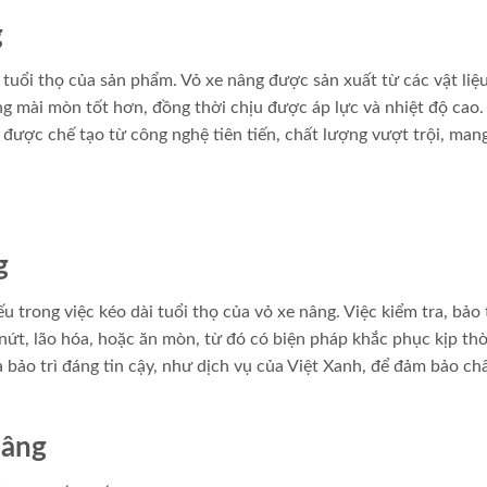
g
 tuổi thọ của sản phẩm. Vỏ xe nâng được sản xuất từ các vật liệ
g mài mòn tốt hơn, đồng thời chịu được áp lực và nhiệt độ cao.
được chế tạo từ công nghệ tiên tiến, chất lượng vượt trội, mang
g
 trong việc kéo dài tuổi thọ của vỏ xe nâng. Việc kiểm tra, bảo 
ứt, lão hóa, hoặc ăn mòn, từ đó có biện pháp khắc phục kịp thờ
bảo trì đáng tin cậy, như dịch vụ của Việt Xanh, để đảm bảo ch
nâng