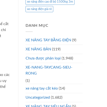
xe nâng điện cao đi bộ 1500kg 3m
xe nâng điện giá rẻ
hể cắt
DANH MỤC
 chi
t
XE NÂNG TAY BẰNG ĐIỆN
(9)
XE NÂNG BÀN
(119)
Chưa được phân loại
(1.948)
XE-NANG-TAYCANG-SIEU-
RONG
ào các
(1)
u uy
 thể
xe nâng tay cắt kéo
(14)
Uncategorized
(1.682)
XE NÂNG TAY SIÊU NGẮN
(5)