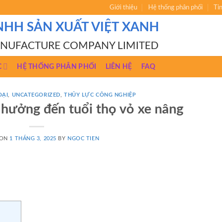
Giới thiệu
Hệ thống phân phối
Ti
NHH SẢN XUẤT VIỆT XANH
ANUFACTURE COMPANY LIMITED
C
HỆ THỐNG PHÂN PHỐI
LIÊN HỆ
FAQ
OẠI
,
UNCATEGORIZED
,
THỦY LỰC CÔNG NGHIỆP
hưởng đến tuổi thọ vỏ xe nâng
 ON
1 THÁNG 3, 2025
BY
NGOC TIEN