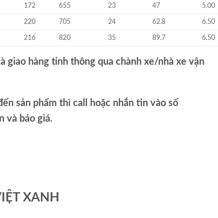
172
655
23
47
5.00
220
705
24
62.8
6.50
216
820
35
89.7
6.50
và giao hàng tỉnh thông qua chành xe/nhà xe vận
ến sản phẩm thì call hoặc nhắn tin vào số
và báo giá.
VIỆT XANH