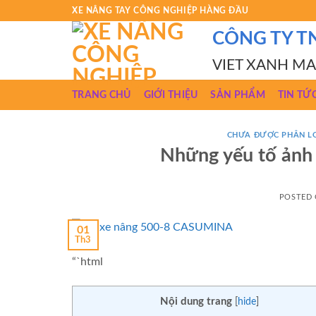
Skip
XE NÂNG TAY CÔNG NGHIỆP HÀNG ĐẦU
to
CÔNG TY T
content
VIET XANH M
TRANG CHỦ
GIỚI THIỆU
SẢN PHẨM
TIN TỨ
CHƯA ĐƯỢC PHÂN L
Những yếu tố ảnh 
POSTED
01
Th3
“`html
Nội dung trang
[
hide
]