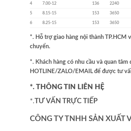
4
7.00-12
136
2240
5
8.15-15
153
3650
6
8.25-15
153
3650
*. Hỗ trợ giao hàng nội thành TP.HCM 
chuyển.
*. Khách hàng có nhu cầu và quan tâm đ
HOTLINE/ZALO/EMAIL để được tư vấn 
*. THÔNG TIN LIÊN HỆ
*.
TƯ VẤN TRỰC TIẾP
CÔNG TY TNHH SẢN XUẤT 