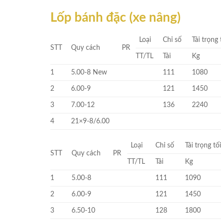
Lốp bánh đặc (xe nâng)
Loại
Chỉ số
Tải trọng 
STT
Quy cách
PR
TT/TL
Tải
Kg
1
5.00-8 New
111
1080
2
6.00-9
121
1450
3
7.00-12
136
2240
4
21×9-8/6.00
Loại
Chỉ số
Tải trọng tố
STT
Quy cách
PR
TT/TL
Tải
Kg
1
5.00-8
111
1090
2
6.00-9
121
1450
3
6.50-10
128
1800