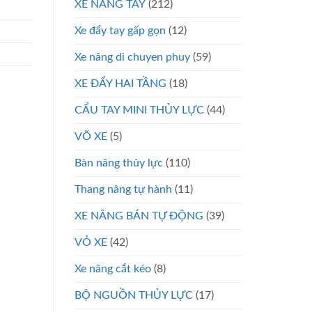
XE NÂNG TAY
(212)
Xe đẩy tay gấp gọn
(12)
Xe nâng di chuyen phuy
(59)
XE ĐẨY HAI TẦNG
(18)
CẨU TAY MINI THỦY LỰC
(44)
VÕ XE
(5)
Bàn nâng thủy lực
(110)
Thang nâng tự hành
(11)
XE NÂNG BÁN TỰ ĐỘNG
(39)
VỎ XE
(42)
Xe nâng cắt kéo
(8)
BỘ NGUỒN THỦY LỰC
(17)