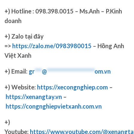
+)
Hotline : 098.398.0015 – Ms.Anh – P.Kinh
doanh
+)
Zalo tại đây
=>
https://zalo.me/0983980015
– Hồng Anh
Việt Xanh
+) Email:
gr
***
@
********************
om.vn
+) Website:
https://xecongnghiep.com
–
https://xenangtay.vn
–
https://congnghiepvietxanh.com.vn
+)
Youtube:
https://www.youtube.com/@xenangta