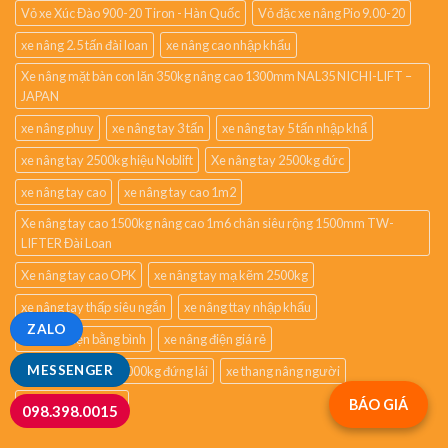
Vỏ xe Xúc Đào 900-20 Tiron - Hàn Quốc
Vỏ đặc xe nâng Pio 9.00-20
xe nâng 2.5 tấn đài loan
xe nâng cao nhập khẩu
Xe nâng mặt bàn con lăn 350kg nâng cao 1300mm NAL35 NICHI-LIFT –
JAPAN
xe nâng phuy
xe nâng tay 3 tấn
xe nâng tay 5 tấn nhập khẩ
xe nâng tay 2500kg hiệu Noblift
Xe nâng tay 2500kg đức
xe nâng tay cao
xe nâng tay cao 1m2
Xe nâng tay cao 1500kg nâng cao 1m6 chân siêu rộng 1500mm TW-
LIFTER Đài Loan
Xe nâng tay cao OPK
xe nâng tay mạ kẽm 2500kg
xe nâng tay thấp siêu ngắn
xe nâng ttay nhập khẩu
ZALO
xe nâng điện bằng bình
xe nâng điện giá rẻ
MESSENGER
xe nâng điện thấp 2000kg đứng lái
xe thang nâng người
xe đẩy hàng 2 tầng
BÁO GIÁ
098.398.0015