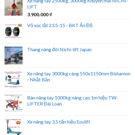
Xe nâng tay 2500kg, 3000kg Khuyến mãi NICHI-
LIFT
3.900.000
₫
Vỏ xúc lật 23.5-15 - BKT Ấn Độ
Thang nâng đôi Nichi-lift Japan
Xe nâng tay 3000kg càng 550x1150mm Bishamon
- Nhật Bản
Bàn nâng tay 1000kg nâng cao 1m hiệu TW-
LIFTER Đài Loan
Xe nâng tay 3,5 tấn hiệu Eoslift