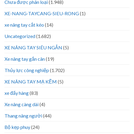
Chưa được phân loại
(1.948)
XE-NANG-TAYCANG-SIEU-RONG
(1)
xe nâng tay cắt kéo
(14)
Uncategorized
(1.682)
XE NÂNG TAY SIÊU NGẮN
(5)
Xe nâng tay gắn cân
(19)
Thủy lực công nghiệp
(1.702)
XE NÂNG TAY MẠ KẼM
(5)
xe đẩy hàng
(83)
Xe nâng càng dài
(4)
Thang nâng người
(44)
Bộ kẹp phuy
(24)