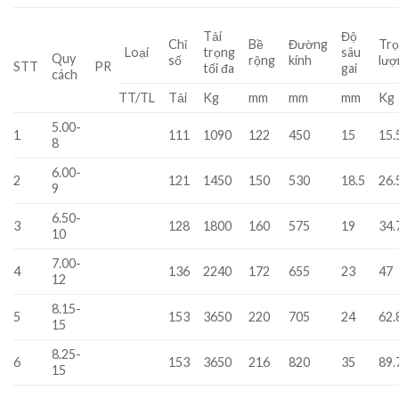
Tải
Độ
Chỉ
Bề
Đường
Tr
Loại
trọng
sâu
Quy
số
rộng
kính
lượ
STT
PR
tối đa
gai
cách
TT/TL
Tải
Kg
mm
mm
mm
Kg
5.00-
1
111
1090
122
450
15
15.
8
6.00-
2
121
1450
150
530
18.5
26.
9
6.50-
3
128
1800
160
575
19
34.
10
7.00-
4
136
2240
172
655
23
47
12
8.15-
5
153
3650
220
705
24
62.
15
8.25-
6
153
3650
216
820
35
89.
15