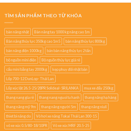
TÌM SẢN PHẨM THEO TỪ KHÓA
bàn nâng nhật
Bàn nâng tay 1000 kg nâng cao 1m
Bàn nâng thủy lực 350kg cao 1m5
bàn nâng thủy lực 800kg
bàn nâng điện 1000kg
bán bàn nâng thủy lực 2 tấn
bộ nguồn mini điện
Bộ nguồn thủy lực giá rẻ
cẩu mini bằng tay 2000kg
kẹp phuy đôi nhật bản
Lốp 700-12 DunLop- Thái Lan
Lốp xúc lật 26.5-25/28PR Solideal- SRILANKA
mua xe đẩy 250kg
thang nang gia rẻ
thang nang nguoi tu hanh
thang nâng hạ hàng
thang nâng mỹ 9m
thang nâng người 5m
thang nâng niuli
thiet bi nâng do
Vỏ hơi xe nâng Tokai Thái Lan 300-15
vỏ xe xúc 0.5/80-18/10PR
Vỏ xe xúc MRF 20.5-25