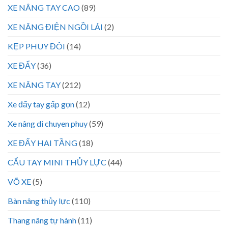
XE NÂNG TAY CAO
(89)
XE NÂNG ĐIỆN NGỒI LÁI
(2)
KẸP PHUY ĐÔI
(14)
XE ĐẨY
(36)
XE NÂNG TAY
(212)
Xe đẩy tay gấp gọn
(12)
Xe nâng di chuyen phuy
(59)
XE ĐẨY HAI TẦNG
(18)
CẨU TAY MINI THỦY LỰC
(44)
VÕ XE
(5)
Bàn nâng thủy lực
(110)
Thang nâng tự hành
(11)