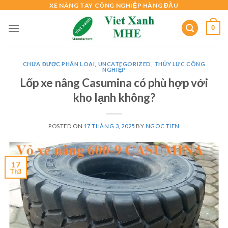
Skip
XE NÂNG TAY CÔNG NGHIỆP HÀNG ĐẦU
to
0
content
CHƯA ĐƯỢC PHÂN LOẠI
,
UNCATEGORIZED
,
THỦY LỰC CÔNG
NGHIỆP
Lốp xe nâng Casumina có phù hợp với
kho lạnh không?
POSTED ON
17 THÁNG 3, 2025
BY
NGOC TIEN
17
Th3