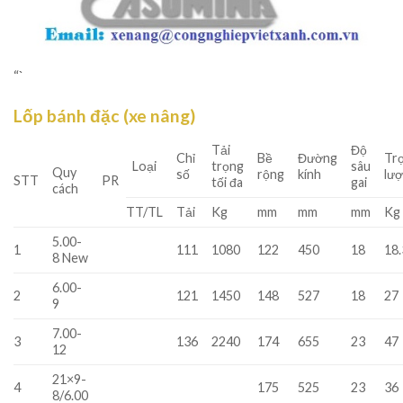
“`
Lốp bánh đặc (xe nâng)
Tải
Độ
Chỉ
Bề
Đường
Tr
Loại
trọng
sâu
Quy
số
rộng
kính
lư
STT
PR
tối đa
gai
cách
TT/TL
Tải
Kg
mm
mm
mm
Kg
5.00-
1
111
1080
122
450
18
18.
8 New
6.00-
2
121
1450
148
527
18
27
9
7.00-
3
136
2240
174
655
23
47
12
21×9-
4
175
525
23
36
8/6.00