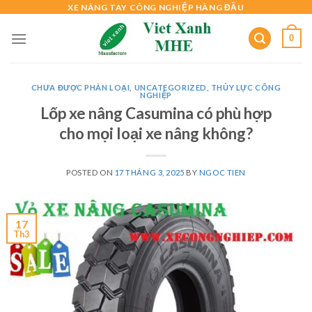
Skip
XE NÂNG TAY CÔNG NGHIỆP HÀNG ĐẦU
to
0
content
CHƯA ĐƯỢC PHÂN LOẠI
,
UNCATEGORIZED
,
THỦY LỰC CÔNG
NGHIỆP
Lốp xe nâng Casumina có phù hợp
cho mọi loại xe nâng không?
POSTED ON
17 THÁNG 3, 2025
BY
NGOC TIEN
17
Th3