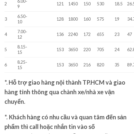
6.00-
2
121
1450
150
530
18.5
26.
9
6.50-
3
128
1800
160
575
19
34.
10
7.00-
4
136
2240
172
655
23
47
12
8.15-
5
153
3650
220
705
24
62.
15
8.25-
6
153
3650
216
820
35
89.
15
*. Hỗ trợ giao hàng nội thành TP.HCM và giao
hàng tỉnh thông qua chành xe/nhà xe vận
chuyển.
*. Khách hàng có nhu cầu và quan tâm đến sản
phẩm thì call hoặc nhắn tin vào số