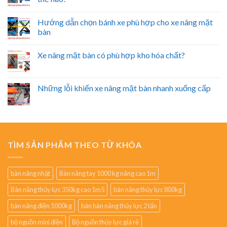
Hướng dẫn chọn bánh xe phù hợp cho xe nâng mặt
bàn
Xe nâng mặt bàn có phù hợp kho hóa chất?
Những lỗi khiến xe nâng mặt bàn nhanh xuống cấp
TÌM SẢN PHẨM THEO TỪ KHÓA
bàn nâng nhật
Bàn nâng tay 1000 kg nâng cao 1m
Bàn nâng thủy lực 350kg cao 1m5
bàn nâng thủy lực 800kg
bàn nâng điện 1000kg
bán bàn nâng thủy lực 2 tấn
bộ nguồn mini điện
Bộ nguồn thủy lực giá rẻ