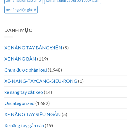
xe nâng điện cao 3m3
xe nâng điện cao đi bộ 1500kg 3m
xe nâng điện giá rẻ
DANH MỤC
XE NÂNG TAY BẰNG ĐIỆN
(9)
XE NÂNG BÀN
(119)
Chưa được phân loại
(1.948)
XE-NANG-TAYCANG-SIEU-RONG
(1)
xe nâng tay cắt kéo
(14)
Uncategorized
(1.682)
XE NÂNG TAY SIÊU NGẮN
(5)
Xe nâng tay gắn cân
(19)