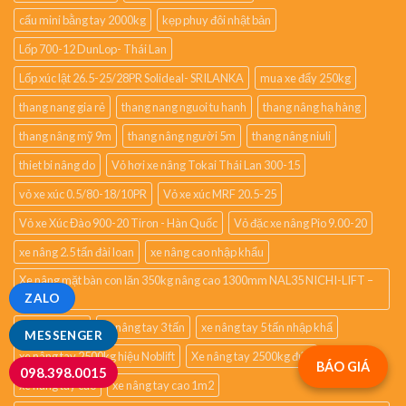
cẩu mini bằng tay 2000kg
kẹp phuy đôi nhật bản
Lốp 700-12 DunLop- Thái Lan
Lốp xúc lật 26.5-25/28PR Solideal- SRILANKA
mua xe đẩy 250kg
thang nang gia rẻ
thang nang nguoi tu hanh
thang nâng hạ hàng
thang nâng mỹ 9m
thang nâng người 5m
thang nâng niuli
thiet bi nâng do
Vỏ hơi xe nâng Tokai Thái Lan 300-15
vỏ xe xúc 0.5/80-18/10PR
Vỏ xe xúc MRF 20.5-25
Vỏ xe Xúc Đào 900-20 Tiron - Hàn Quốc
Vỏ đặc xe nâng Pio 9.00-20
xe nâng 2.5 tấn đài loan
xe nâng cao nhập khẩu
Xe nâng mặt bàn con lăn 350kg nâng cao 1300mm NAL35 NICHI-LIFT –
JAPAN
ZALO
xe nâng phuy
xe nâng tay 3 tấn
xe nâng tay 5 tấn nhập khẩ
MESSENGER
xe nâng tay 2500kg hiệu Noblift
Xe nâng tay 2500kg đức
BÁO GIÁ
098.398.0015
xe nâng tay cao
xe nâng tay cao 1m2