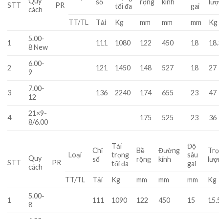
Quy
số
rộng
kính
lư
STT
PR
tối đa
gai
cách
TT/TL
Tải
Kg
mm
mm
mm
Kg
5.00-
1
111
1080
122
450
18
18.
8 New
6.00-
2
121
1450
148
527
18
27
9
7.00-
3
136
2240
174
655
23
47
12
21×9-
4
175
525
23
36
8/6.00
Tải
Độ
Chỉ
Bề
Đường
Tr
Loại
trọng
sâu
Quy
số
rộng
kính
lượ
STT
PR
tối đa
gai
cách
TT/TL
Tải
Kg
mm
mm
mm
Kg
5.00-
1
111
1090
122
450
15
15.
8