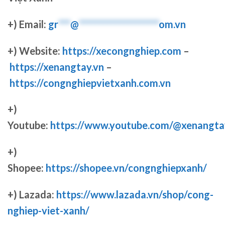
+) Email:
gr
***
@
********************
om.vn
+) Website:
https://xecongnghiep.com
–
https://xenangtay.vn
–
https://congnghiepvietxanh.com.vn
+)
Youtube:
https://www.youtube.com/@xenangta
+)
Shopee:
https://shopee.vn/congnghiepxanh/
+) Lazada:
https://www.lazada.vn/shop/cong-
nghiep-viet-xanh/