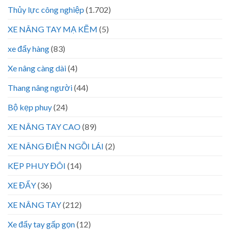
Thủy lực công nghiệp
(1.702)
XE NÂNG TAY MẠ KẼM
(5)
xe đẩy hàng
(83)
Xe nâng càng dài
(4)
Thang nâng người
(44)
Bộ kẹp phuy
(24)
XE NÂNG TAY CAO
(89)
XE NÂNG ĐIỆN NGỒI LÁI
(2)
KẸP PHUY ĐÔI
(14)
XE ĐẨY
(36)
XE NÂNG TAY
(212)
Xe đẩy tay gấp gọn
(12)