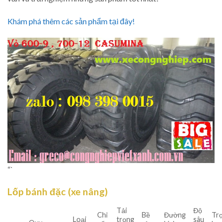
Khám phá thêm các sản phẩm tại đây!
“`
Lốp bánh đặc (xe nâng)
Tải
Độ
Chỉ
Bề
Đường
Tr
Loại
trọng
sâu