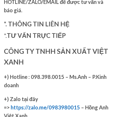
HOTLINE/ZALO/EMAIL để được tư vấn và
báo giá.
*. THÔNG TIN LIÊN HỆ
*.
TƯ VẤN TRỰC TIẾP
CÔNG TY TNHH SẢN XUẤT VIỆT
XANH
+)
Hotline : 098.398.0015 – Ms.Anh – P.Kinh
doanh
+)
Zalo tại đây
=>
https://zalo.me/0983980015
– Hồng Anh
Việt Xanh