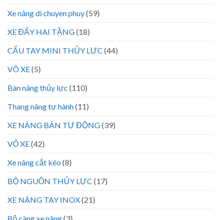
Xe nâng di chuyen phuy
(59)
XE ĐẨY HAI TẦNG
(18)
CẨU TAY MINI THỦY LỰC
(44)
VÕ XE
(5)
Bàn nâng thủy lực
(110)
Thang nâng tự hành
(11)
XE NÂNG BÁN TỰ ĐỘNG
(39)
VỎ XE
(42)
Xe nâng cắt kéo
(8)
BỘ NGUỒN THỦY LỰC
(17)
XE NÂNG TAY INOX
(21)
Bộ càng xe nâng
(3)