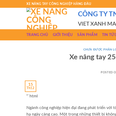
Skip
XE NÂNG TAY CÔNG NGHIỆP HÀNG ĐẦU
to
CÔNG TY T
content
VIET XANH M
TRANG CHỦ
GIỚI THIỆU
SẢN PHẨM
TIN TỨ
CHƯA ĐƯỢC PHÂN L
Xe nâng tay 25
POSTED 
15
Th12
“`html
Ngành công nghiệp hiện đại đang phát triển với t
hạ ngày càng cao. Một trong những thiết bị không