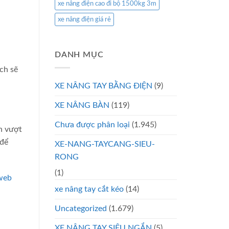
xe nâng điện cao đi bộ 1500kg 3m
xe nâng điện giá rẻ
DANH MỤC
ch sẽ
XE NÂNG TAY BẰNG ĐIỆN
(9)
XE NÂNG BÀN
(119)
Chưa được phân loại
(1.945)
ch vượt
để
XE-NANG-TAYCANG-SIEU-
RONG
(1)
web
xe nâng tay cắt kéo
(14)
Uncategorized
(1.679)
XE NÂNG TAY SIÊU NGẮN
(5)