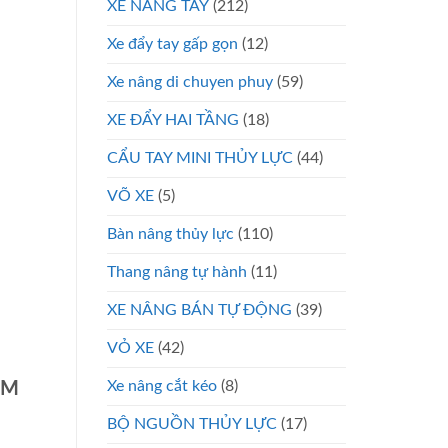
XE NÂNG TAY
(212)
Xe đẩy tay gấp gọn
(12)
Xe nâng di chuyen phuy
(59)
XE ĐẨY HAI TẦNG
(18)
CẨU TAY MINI THỦY LỰC
(44)
VÕ XE
(5)
Bàn nâng thủy lực
(110)
Thang nâng tự hành
(11)
XE NÂNG BÁN TỰ ĐỘNG
(39)
VỎ XE
(42)
Xe nâng cắt kéo
(8)
CM
BỘ NGUỒN THỦY LỰC
(17)