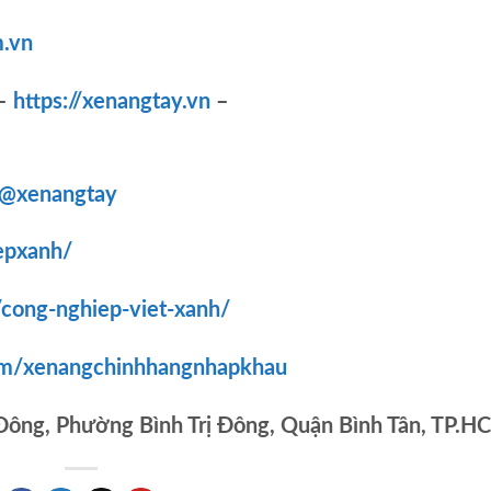
.vn
–
https://xenangtay.vn
–
/@xenangtay
epxanh/
/cong-nghiep-viet-xanh/
om/xenangchinhhangnhapkhau
 Đông, Phường Bình Trị Đông, Quận Bình Tân, TP.H