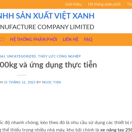
Giới thiệu
Hệ thống phân phối
Ti
NHH SẢN XUẤT VIỆT XANH
ANUFACTURE COMPANY LIMITED
C
HỆ THỐNG PHÂN PHỐI
LIÊN HỆ
FAQ
OẠI
,
UNCATEGORIZED
,
THỦY LỰC CÔNG NGHIỆP
00kg và ứng dụng thực tiễn
ON
15 THÁNG 12, 2025
BY
NGOC TIEN
ốc độ nhanh chóng, kéo theo đó là nhu cầu sử dụng các thiết bị 
 thể thiếu trong nhiều nhà máy, kho bãi chính là
xe nâng tay 25