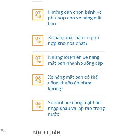
Hướng dẫn chọn bánh xe
07
Th8
phù hợp cho xe nâng mặt
bàn
Xe nâng mặt bàn có phù
07
Th8
hợp kho hóa chất?
Những lỗi khiến xe nâng
07
Th8
mặt bàn nhanh xuống cấp
Xe nâng mặt bàn có thể
06
Th8
nâng khuôn ép nhựa
không?
So sánh xe nâng mặt bàn
06
Th8
nhập khẩu và lắp ráp trong
nước
ong
BÌNH LUẬN