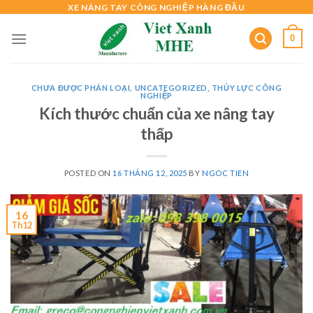
Skip
XE NÂNG TAY CÔNG NGHIỆP HÀNG ĐẦU
to
0
content
CHƯA ĐƯỢC PHÂN LOẠI
,
UNCATEGORIZED
,
THỦY LỰC CÔNG
NGHIỆP
Kích thước chuẩn của xe nâng tay
thấp
POSTED ON
16 THÁNG 12, 2025
BY
NGOC TIEN
16
Th12