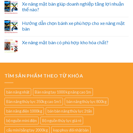
Xe nâng mặt bàn giúp doanh nghiệp tăng lợi nhuận
thế nào?
Hướng dẫn chọn bánh xe phù hợp cho xe nâng mặt
bàn
Xe nâng mặt bàn có phù hợp kho hóa chất?
TÌM SẢN PHẨM THEO TỪ KHÓA
bàn nâng nhật
Bàn nâng tay 1000 kg nâng cao 1m
Bàn nâng thủy lực 350kg cao 1m5
bàn nâng thủy lực 800kg
bàn nâng điện 1000kg
bán bàn nâng thủy lực 2 tấn
bộ nguồn mini điện
Bộ nguồn thủy lực giá rẻ
cẩu mini bằng tay 2000kg
kẹp phuy đôi nhật bản