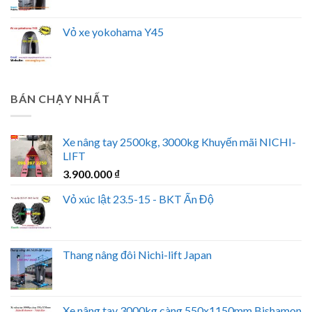
Vỏ xe yokohama Y45
BÁN CHẠY NHẤT
Xe nâng tay 2500kg, 3000kg Khuyến mãi NICHI-
LIFT
3.900.000
₫
Vỏ xúc lật 23.5-15 - BKT Ấn Độ
Thang nâng đôi Nichi-lift Japan
Xe nâng tay 3000kg càng 550x1150mm Bishamon