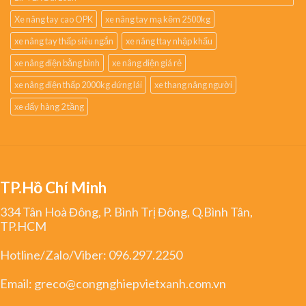
Xe nâng tay cao OPK
xe nâng tay mạ kẽm 2500kg
xe nâng tay thấp siêu ngắn
xe nâng ttay nhập khẩu
xe nâng điện bằng bình
xe nâng điện giá rẻ
xe nâng điện thấp 2000kg đứng lái
xe thang nâng người
xe đẩy hàng 2 tầng
TP.Hồ Chí Minh
334 Tân Hoà Đông, P. Bình Trị Đông, Q.Bình Tân,
TP.HCM
Hotline/Zalo/Viber:
096.297.2250
Email:
greco@congnghiepvietxanh.com.vn