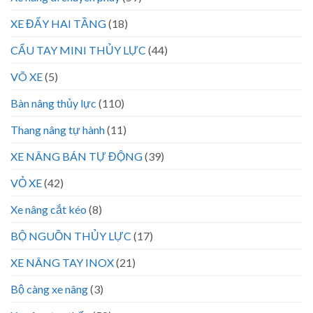
XE ĐẨY HAI TẦNG
(18)
CẨU TAY MINI THỦY LỰC
(44)
VÕ XE
(5)
Bàn nâng thủy lực
(110)
Thang nâng tự hành
(11)
XE NÂNG BÁN TỰ ĐỘNG
(39)
VỎ XE
(42)
Xe nâng cắt kéo
(8)
BỘ NGUỒN THỦY LỰC
(17)
XE NÂNG TAY INOX
(21)
Bộ càng xe nâng
(3)