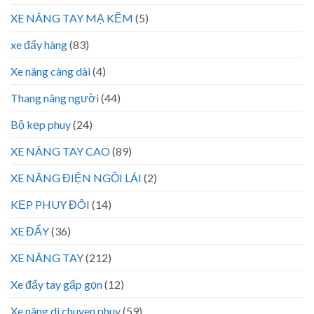
XE NÂNG TAY MẠ KẼM
(5)
xe đẩy hàng
(83)
Xe nâng càng dài
(4)
Thang nâng người
(44)
Bộ kẹp phuy
(24)
XE NÂNG TAY CAO
(89)
XE NÂNG ĐIỆN NGỒI LÁI
(2)
KẸP PHUY ĐÔI
(14)
XE ĐẨY
(36)
XE NÂNG TAY
(212)
Xe đẩy tay gấp gọn
(12)
Xe nâng di chuyen phuy
(59)