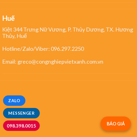
Huế
Kiệt 344 Trưng Nữ Vương, P. Thủy Dương, TX. Hương
Thủy, Huế
Hotline/Zalo/Viber:
096.297.2250
Email:
greco@congnghiepvietxanh.com.vn
ZALO
MESSENGER
BÁO GIÁ
098.398.0015