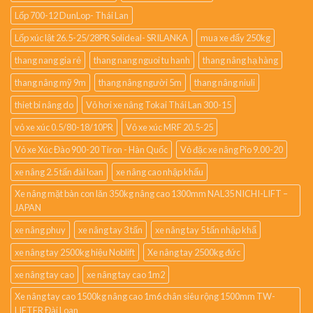
Lốp 700-12 DunLop- Thái Lan
Lốp xúc lật 26.5-25/28PR Solideal- SRILANKA
mua xe đẩy 250kg
thang nang gia rẻ
thang nang nguoi tu hanh
thang nâng hạ hàng
thang nâng mỹ 9m
thang nâng người 5m
thang nâng niuli
thiet bi nâng do
Vỏ hơi xe nâng Tokai Thái Lan 300-15
vỏ xe xúc 0.5/80-18/10PR
Vỏ xe xúc MRF 20.5-25
Vỏ xe Xúc Đào 900-20 Tiron - Hàn Quốc
Vỏ đặc xe nâng Pio 9.00-20
xe nâng 2.5 tấn đài loan
xe nâng cao nhập khẩu
Xe nâng mặt bàn con lăn 350kg nâng cao 1300mm NAL35 NICHI-LIFT –
JAPAN
xe nâng phuy
xe nâng tay 3 tấn
xe nâng tay 5 tấn nhập khẩ
xe nâng tay 2500kg hiệu Noblift
Xe nâng tay 2500kg đức
xe nâng tay cao
xe nâng tay cao 1m2
Xe nâng tay cao 1500kg nâng cao 1m6 chân siêu rộng 1500mm TW-
LIFTER Đài Loan