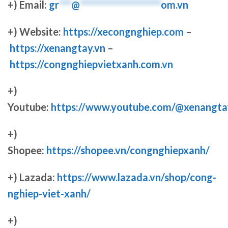
+) Email:
gr
***
@
********************
om.vn
+) Website:
https://xecongnghiep.com
–
https://xenangtay.vn
–
https://congnghiepvietxanh.com.vn
+)
Youtube:
https://www.youtube.com/@xenangta
+)
Shopee:
https://shopee.vn/congnghiepxanh/
+) Lazada:
https://www.lazada.vn/shop/cong-
nghiep-viet-xanh/
+)