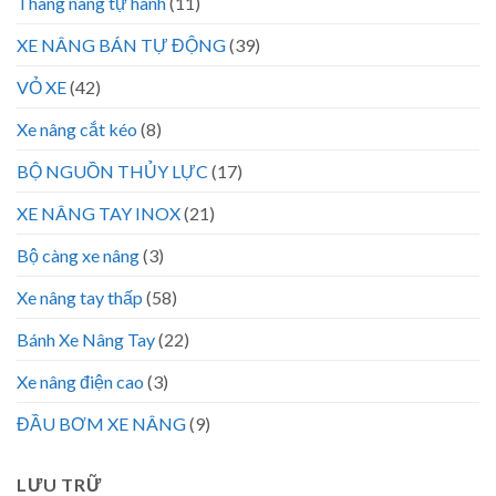
Thang nâng tự hành
(11)
XE NÂNG BÁN TỰ ĐỘNG
(39)
VỎ XE
(42)
Xe nâng cắt kéo
(8)
BỘ NGUỒN THỦY LỰC
(17)
XE NÂNG TAY INOX
(21)
Bộ càng xe nâng
(3)
Xe nâng tay thấp
(58)
Bánh Xe Nâng Tay
(22)
Xe nâng điện cao
(3)
ĐẦU BƠM XE NÂNG
(9)
LƯU TRỮ