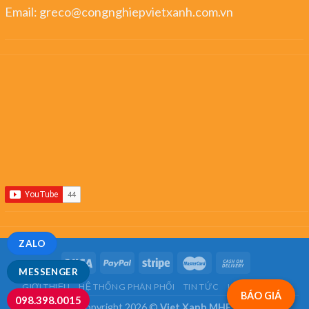
Email:
greco@congnghiepvietxanh.com.vn
ZALO
MESSENGER
GIỚI THIỆU
HỆ THỐNG PHÂN PHỐI
TIN TỨC
LIÊN HỆ
FAQ
BÁO GIÁ
098.398.0015
Copyright 2026 ©
Viet Xanh MHE