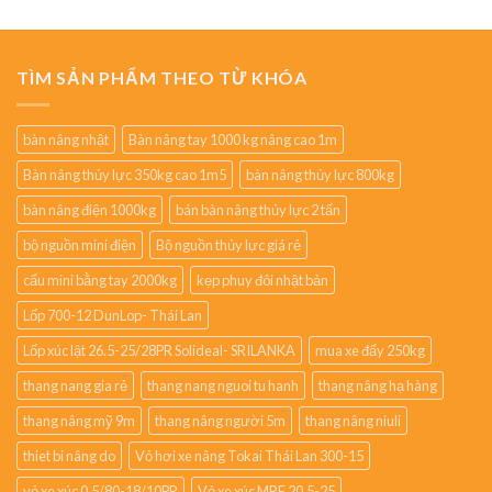
TÌM SẢN PHẨM THEO TỪ KHÓA
bàn nâng nhật
Bàn nâng tay 1000 kg nâng cao 1m
Bàn nâng thủy lực 350kg cao 1m5
bàn nâng thủy lực 800kg
bàn nâng điện 1000kg
bán bàn nâng thủy lực 2 tấn
bộ nguồn mini điện
Bộ nguồn thủy lực giá rẻ
cẩu mini bằng tay 2000kg
kẹp phuy đôi nhật bản
Lốp 700-12 DunLop- Thái Lan
Lốp xúc lật 26.5-25/28PR Solideal- SRILANKA
mua xe đẩy 250kg
thang nang gia rẻ
thang nang nguoi tu hanh
thang nâng hạ hàng
thang nâng mỹ 9m
thang nâng người 5m
thang nâng niuli
thiet bi nâng do
Vỏ hơi xe nâng Tokai Thái Lan 300-15
vỏ xe xúc 0.5/80-18/10PR
Vỏ xe xúc MRF 20.5-25