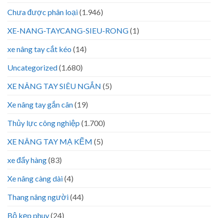
Chưa được phân loại
(1.946)
XE-NANG-TAYCANG-SIEU-RONG
(1)
xe nâng tay cắt kéo
(14)
Uncategorized
(1.680)
XE NÂNG TAY SIÊU NGẮN
(5)
Xe nâng tay gắn cân
(19)
Thủy lực công nghiệp
(1.700)
XE NÂNG TAY MẠ KẼM
(5)
xe đẩy hàng
(83)
Xe nâng càng dài
(4)
Thang nâng người
(44)
Bộ kẹp phuy
(24)