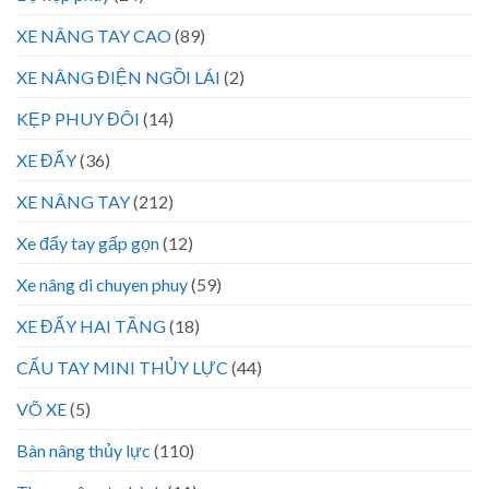
XE NÂNG TAY CAO
(89)
XE NÂNG ĐIỆN NGỒI LÁI
(2)
KẸP PHUY ĐÔI
(14)
XE ĐẨY
(36)
XE NÂNG TAY
(212)
Xe đẩy tay gấp gọn
(12)
Xe nâng di chuyen phuy
(59)
XE ĐẨY HAI TẦNG
(18)
CẨU TAY MINI THỦY LỰC
(44)
VÕ XE
(5)
Bàn nâng thủy lực
(110)