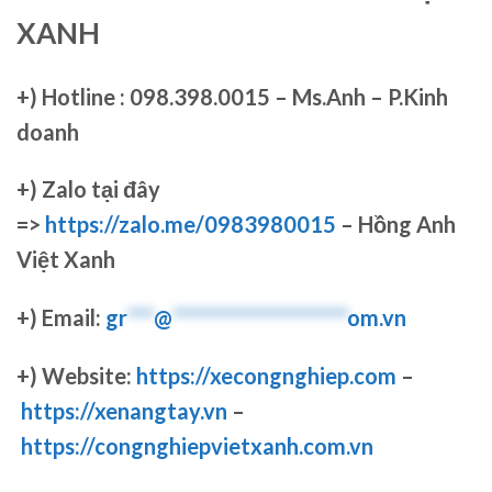
XANH
+)
Hotline : 098.398.0015 – Ms.Anh – P.Kinh
doanh
+)
Zalo tại đây
=>
https://zalo.me/0983980015
– Hồng Anh
Việt Xanh
+) Email:
gr
***
@
********************
om.vn
+) Website:
https://xecongnghiep.com
–
https://xenangtay.vn
–
https://congnghiepvietxanh.com.vn