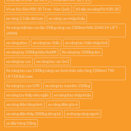
Vỏ xe Xúc Đào 900-20 Tiron - Hàn Quốc
Vỏ đặc xe nâng Pio 9.00-20
xe nâng 2.5 tấn đài loan
xe nâng cao nhập khẩu
Xe nâng mặt bàn con lăn 350kg nâng cao 1300mm NAL35 NICHI-LIFT –
JAPAN
xe nâng phuy
xe nâng tay 3 tấn
xe nâng tay 5 tấn nhập khẩ
xe nâng tay 2500kg hiệu Noblift
Xe nâng tay 2500kg đức
xe nâng tay cao
xe nâng tay cao 1m2
Xe nâng tay cao 1500kg nâng cao 1m6 chân siêu rộng 1500mm TW-
LIFTER Đài Loan
Xe nâng tay cao OPK
xe nâng tay mạ kẽm 2500kg
xe nâng tay thấp siêu ngắn
xe nâng ttay nhập khẩu
xe nâng điện bằng bình
xe nâng điện giá rẻ
xe nâng điện thấp 2000kg đứng lái
xe thang nâng người
xe đẩy hàng 2 tầng