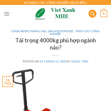
Skip
XE NÂNG TAY CÔNG NGHIỆP HÀNG ĐẦU
to
0
content
CHƯA ĐƯỢC PHÂN LOẠI
,
UNCATEGORIZED
,
THỦY LỰC CÔNG
NGHIỆP
Tải trọng 4000kg phù hợp ngành
nào?
POSTED ON
16 THÁNG 12, 2025
BY
NGOC TIEN
16
Th12