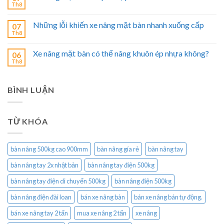
Th8
Những lỗi khiến xe nâng mặt bàn nhanh xuống cấp
07
Th8
Xe nâng mặt bàn có thể nâng khuôn ép nhựa không?
06
Th8
BÌNH LUẬN
TỪ KHÓA
bàn nâng 500kg cao 900mm
bàn nâng gía rẻ
bàn nâng tay
bàn nâng tay 2x nhật bản
bàn nâng tay điện 500kg
bàn nâng tay điện di chuyển 500kg
bàn nâng điện 500kg
bàn nâng điện đài loan
bán xe nâng bàn
bán xe nâng bán tự động.
bán xe nâng tay 2 tấn
mua xe nâng 2 tấn
xe nâng