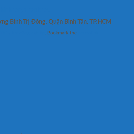
chinhhangnhapkhau
ờng Bình Trị Đông, Quận Bình Tân, TP.HCM
Thủy lực công nghiệp
. Bookmark the
permalink
.