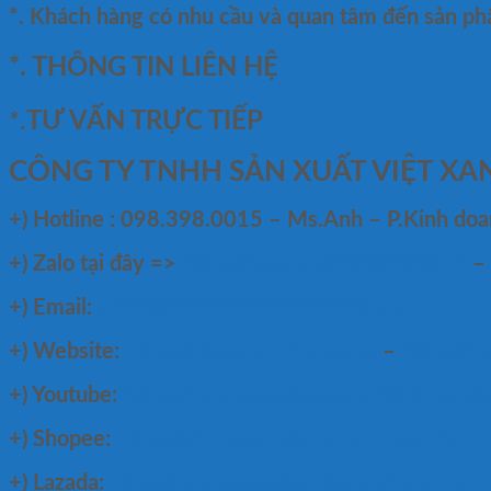
*. Khách hàng có nhu cầu và quan tâm đến sản p
*. THÔNG TIN LIÊN HỆ
*.
TƯ VẤN TRỰC TIẾP
CÔNG TY TNHH SẢN XUẤT VIỆT XA
+)
Hotline : 098.398.0015 – Ms.Anh – P.Kinh do
+)
Zalo tại đây =>
https://zalo.me/0983980015
–
+) Email:
gr
***
@
********************
om.vn
+) Website:
https://xecongnghiep.com
–
https://x
+) Youtube:
https://www.youtube.com/@xenangt
+) Shopee:
https://shopee.vn/congnghiepxanh/
+) Lazada:
https://www.lazada.vn/shop/cong-nghi