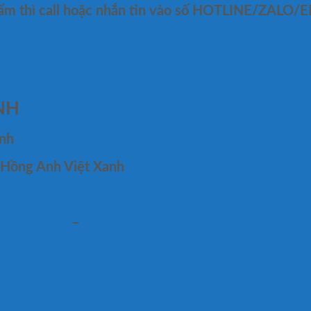
hẩm thì call hoặc nhắn tin vào số HOTLINE/ZALO/E
NH
anh
 Hồng Anh Việt Xanh
enangtay.vn
–
https://congnghiepvietxanh.com.vn
ay
ep-viet-xanh/