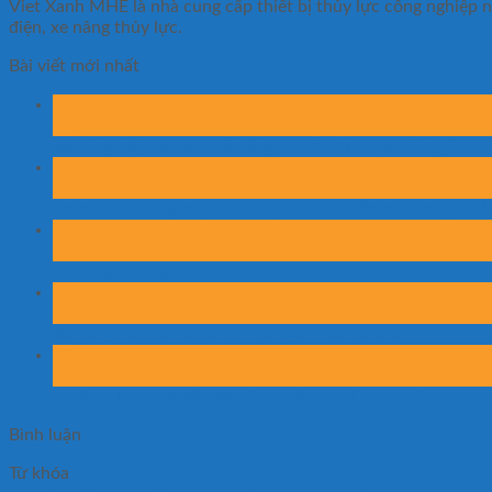
Viet Xanh MHE là nhà cung cấp thiết bị thủy lực công nghiệp nh
điện, xe nâng thủy lực.
Bài viết mới nhất
06
Th8
Xe nâng mặt bàn có thể nâng khuôn ép nhựa không?
06
Th8
So sánh xe nâng mặt bàn nhập khẩu và lắp ráp trong nướ
06
Th8
Xe nâng mặt bàn nào bán chạy nhất năm 2026?
05
Th8
Xe nâng mặt bàn có phù hợp ngành dược phẩm?
05
Th8
Hướng dẫn thay dầu xe nâng mặt bàn đúng chuẩn
Bình luận
Từ khóa