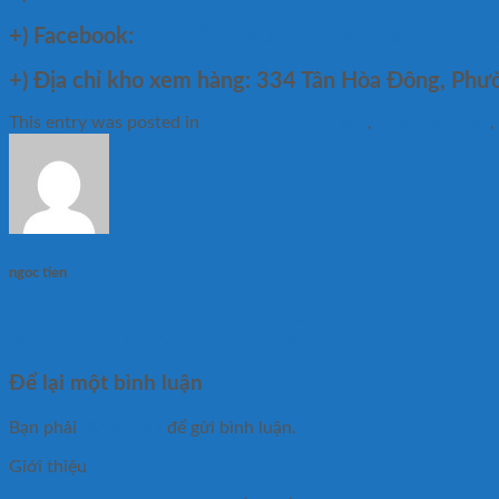
+) Facebook:
https://www.facebook.com/xenang
+)
Địa chỉ kho xem hàng: 334 Tân Hòa Đông, Phư
This entry was posted in
Chưa được phân loại
,
Uncategorized
,
ngoc tien
Kích thước chuẩn của xe nâng tay thấp
Tải trọng 4000kg phù hợp ngành nào?
Để lại một bình luận
Bạn phải
đăng nhập
để gửi bình luận.
Giới thiệu