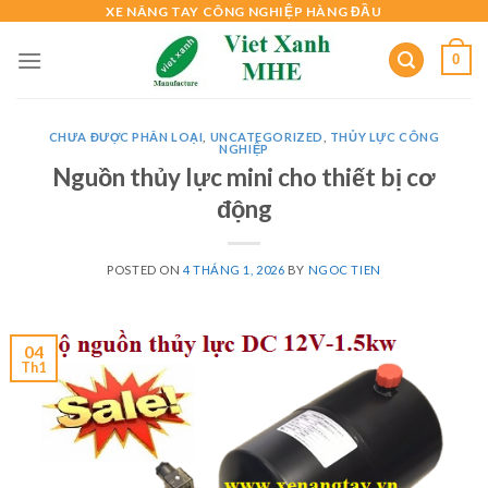
Skip
XE NÂNG TAY CÔNG NGHIỆP HÀNG ĐẦU
to
0
content
CHƯA ĐƯỢC PHÂN LOẠI
,
UNCATEGORIZED
,
THỦY LỰC CÔNG
NGHIỆP
Nguồn thủy lực mini cho thiết bị cơ
động
POSTED ON
4 THÁNG 1, 2026
BY
NGOC TIEN
04
Th1