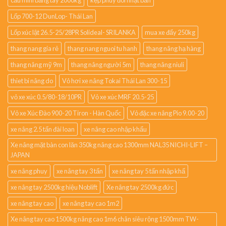
Lốp 700-12 DunLop- Thái Lan
Lốp xúc lật 26.5-25/28PR Solideal- SRILANKA
mua xe đẩy 250kg
thang nang gia rẻ
thang nang nguoi tu hanh
thang nâng hạ hàng
thang nâng mỹ 9m
thang nâng người 5m
thang nâng niuli
thiet bi nâng do
Vỏ hơi xe nâng Tokai Thái Lan 300-15
vỏ xe xúc 0.5/80-18/10PR
Vỏ xe xúc MRF 20.5-25
Vỏ xe Xúc Đào 900-20 Tiron - Hàn Quốc
Vỏ đặc xe nâng Pio 9.00-20
xe nâng 2.5 tấn đài loan
xe nâng cao nhập khẩu
Xe nâng mặt bàn con lăn 350kg nâng cao 1300mm NAL35 NICHI-LIFT –
JAPAN
xe nâng phuy
xe nâng tay 3 tấn
xe nâng tay 5 tấn nhập khẩ
xe nâng tay 2500kg hiệu Noblift
Xe nâng tay 2500kg đức
xe nâng tay cao
xe nâng tay cao 1m2
Xe nâng tay cao 1500kg nâng cao 1m6 chân siêu rộng 1500mm TW-