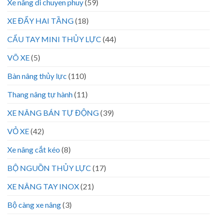
Xe nâng di chuyen phuy
(59)
XE ĐẨY HAI TẦNG
(18)
CẨU TAY MINI THỦY LỰC
(44)
VÕ XE
(5)
Bàn nâng thủy lực
(110)
Thang nâng tự hành
(11)
XE NÂNG BÁN TỰ ĐỘNG
(39)
VỎ XE
(42)
Xe nâng cắt kéo
(8)
BỘ NGUỒN THỦY LỰC
(17)
XE NÂNG TAY INOX
(21)
Bộ càng xe nâng
(3)