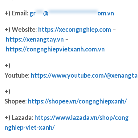
+) Email:
gr
***
@
********************
om.vn
+) Website:
https://xecongnghiep.com
–
https://xenangtay.vn
–
https://congnghiepvietxanh.com.vn
+)
Youtube:
https://www.youtube.com/@xenangta
+)
Shopee:
https://shopee.vn/congnghiepxanh/
+) Lazada:
https://www.lazada.vn/shop/cong-
nghiep-viet-xanh/