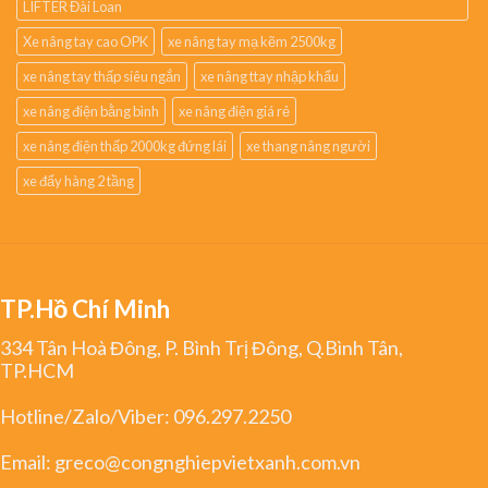
LIFTER Đài Loan
Xe nâng tay cao OPK
xe nâng tay mạ kẽm 2500kg
xe nâng tay thấp siêu ngắn
xe nâng ttay nhập khẩu
xe nâng điện bằng bình
xe nâng điện giá rẻ
xe nâng điện thấp 2000kg đứng lái
xe thang nâng người
xe đẩy hàng 2 tầng
TP.Hồ Chí Minh
334 Tân Hoà Đông, P. Bình Trị Đông, Q.Bình Tân,
TP.HCM
Hotline/Zalo/Viber:
096.297.2250
Email:
greco@congnghiepvietxanh.com.vn