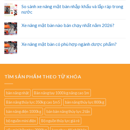
So sánh xe nâng mặt bàn nhập khẩu và lắp ráp trong
nước
Xe nâng mặt bàn nào bán chạy nhất năm 2026?
Xe nâng mặt bàn có phù hợp ngành dược phẩm?
TÌM SẢN PHẨM THEO TỪ KHÓA
bàn nâng nhật
Bàn nâng tay 1000 kg nâng cao 1m
Bàn nâng thủy lực 350kg cao 1m5
bàn nâng thủy lực 800kg
bàn nâng điện 1000kg
bán bàn nâng thủy lực 2 tấn
bộ nguồn mini điện
Bộ nguồn thủy lực giá rẻ
cẩu mini bằng tay 2000kg
kẹp phuy đôi nhật bản