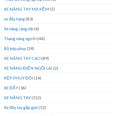
XE NÂNG TAY MẠ KẼM
(5)
xe đẩy hàng
(83)
Xe nâng càng dài
(4)
Thang nâng người
(44)
Bộ kẹp phuy
(24)
XE NÂNG TAY CAO
(89)
XE NÂNG ĐIỆN NGỒI LÁI
(2)
KẸP PHUY ĐÔI
(14)
XE ĐẨY
(36)
XE NÂNG TAY
(212)
Xe đẩy tay gấp gọn
(12)