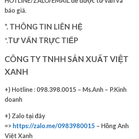
HOTLINE/ZALO/EMAIL để được tư vấn và
báo giá.
*. THÔNG TIN LIÊN HỆ
*.
TƯ VẤN TRỰC TIẾP
CÔNG TY TNHH SẢN XUẤT VIỆT
XANH
+)
Hotline : 098.398.0015 – Ms.Anh – P.Kinh
doanh
+)
Zalo tại đây
=>
https://zalo.me/0983980015
– Hồng Anh
Việt Xanh