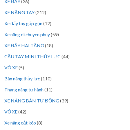
XE ĐẨY
(36)
XE NÂNG TAY
(212)
Xe đẩy tay gấp gọn
(12)
Xe nâng di chuyen phuy
(59)
XE ĐẨY HAI TẦNG
(18)
CẨU TAY MINI THỦY LỰC
(44)
VÕ XE
(5)
Bàn nâng thủy lực
(110)
Thang nâng tự hành
(11)
XE NÂNG BÁN TỰ ĐỘNG
(39)
VỎ XE
(42)
Xe nâng cắt kéo
(8)