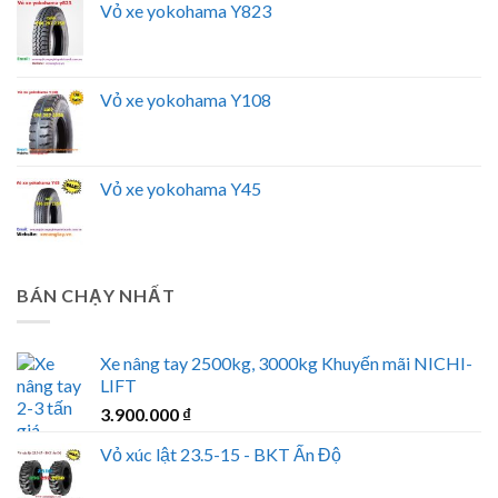
Vỏ xe yokohama Y823
Vỏ xe yokohama Y108
Vỏ xe yokohama Y45
BÁN CHẠY NHẤT
Xe nâng tay 2500kg, 3000kg Khuyến mãi NICHI-
LIFT
3.900.000
₫
Vỏ xúc lật 23.5-15 - BKT Ấn Độ