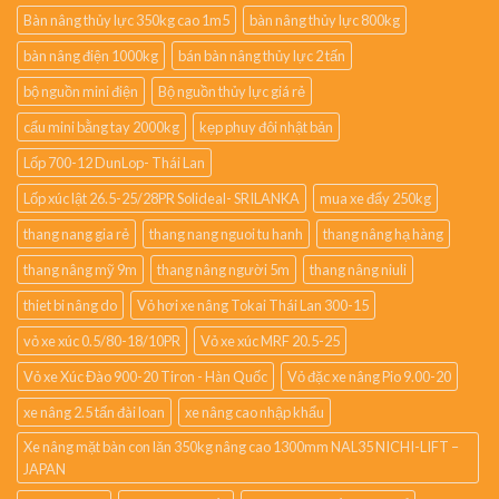
Bàn nâng thủy lực 350kg cao 1m5
bàn nâng thủy lực 800kg
bàn nâng điện 1000kg
bán bàn nâng thủy lực 2 tấn
bộ nguồn mini điện
Bộ nguồn thủy lực giá rẻ
cẩu mini bằng tay 2000kg
kẹp phuy đôi nhật bản
Lốp 700-12 DunLop- Thái Lan
Lốp xúc lật 26.5-25/28PR Solideal- SRILANKA
mua xe đẩy 250kg
thang nang gia rẻ
thang nang nguoi tu hanh
thang nâng hạ hàng
thang nâng mỹ 9m
thang nâng người 5m
thang nâng niuli
thiet bi nâng do
Vỏ hơi xe nâng Tokai Thái Lan 300-15
vỏ xe xúc 0.5/80-18/10PR
Vỏ xe xúc MRF 20.5-25
Vỏ xe Xúc Đào 900-20 Tiron - Hàn Quốc
Vỏ đặc xe nâng Pio 9.00-20
xe nâng 2.5 tấn đài loan
xe nâng cao nhập khẩu
Xe nâng mặt bàn con lăn 350kg nâng cao 1300mm NAL35 NICHI-LIFT –
JAPAN