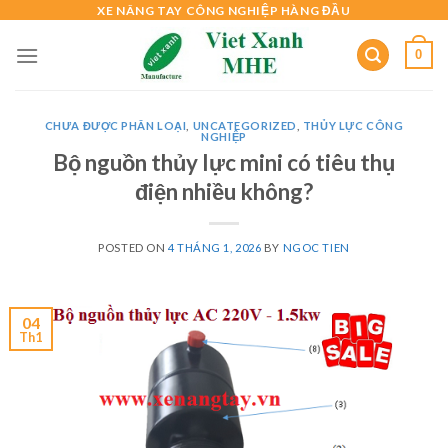
Skip
XE NÂNG TAY CÔNG NGHIỆP HÀNG ĐẦU
to
0
content
CHƯA ĐƯỢC PHÂN LOẠI
,
UNCATEGORIZED
,
THỦY LỰC CÔNG
NGHIỆP
Bộ nguồn thủy lực mini có tiêu thụ
điện nhiều không?
POSTED ON
4 THÁNG 1, 2026
BY
NGOC TIEN
04
Th1