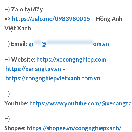
+)
Zalo tại đây
=>
https://zalo.me/0983980015
– Hồng Anh
Việt Xanh
+) Email:
gr
***
@
********************
om.vn
+) Website:
https://xecongnghiep.com
–
https://xenangtay.vn
–
https://congnghiepvietxanh.com.vn
+)
Youtube:
https://www.youtube.com/@xenangta
+)
Shopee:
https://shopee.vn/congnghiepxanh/