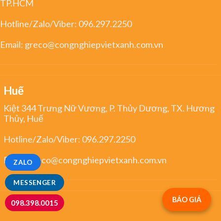
TP.HCM
Hotline/Zalo/Viber:
096.297.2250
Email:
greco@congnghiepvietxanh.com.vn
Huế
Kiệt 344 Trưng Nữ Vương, P. Thủy Dương, TX. Hương
Thủy, Huế
Hotline/Zalo/Viber:
096.297.2250
Email:
greco@congnghiepvietxanh.com.vn
ZALO
MESSENGER
BÁO GIÁ
098.398.0015