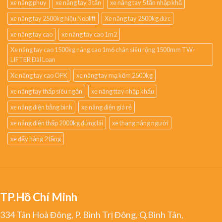
xe nâng phuy
xe nâng tay 3 tấn
xe nâng tay 5 tấn nhập khẩ
xe nâng tay 2500kg hiệu Noblift
Xe nâng tay 2500kg đức
xe nâng tay cao
xe nâng tay cao 1m2
Xe nâng tay cao 1500kg nâng cao 1m6 chân siêu rộng 1500mm TW-
LIFTER Đài Loan
Xe nâng tay cao OPK
xe nâng tay mạ kẽm 2500kg
xe nâng tay thấp siêu ngắn
xe nâng ttay nhập khẩu
xe nâng điện bằng bình
xe nâng điện giá rẻ
xe nâng điện thấp 2000kg đứng lái
xe thang nâng người
xe đẩy hàng 2 tầng
TP.Hồ Chí Minh
334 Tân Hoà Đông, P. Bình Trị Đông, Q.Bình Tân,