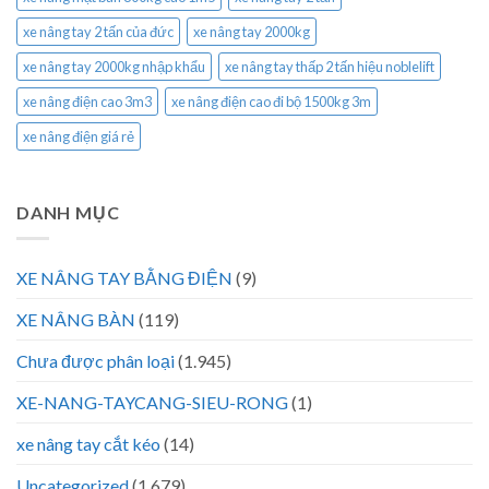
xe nâng tay 2 tấn của đức
xe nâng tay 2000kg
xe nâng tay 2000kg nhập khẩu
xe nâng tay thấp 2 tấn hiệu noblelift
xe nâng điện cao 3m3
xe nâng điện cao đi bộ 1500kg 3m
xe nâng điện giá rẻ
DANH MỤC
XE NÂNG TAY BẰNG ĐIỆN
(9)
XE NÂNG BÀN
(119)
Chưa được phân loại
(1.945)
XE-NANG-TAYCANG-SIEU-RONG
(1)
xe nâng tay cắt kéo
(14)
Uncategorized
(1.679)