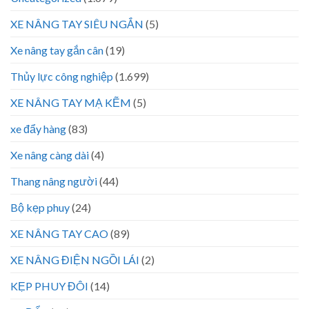
XE NÂNG TAY SIÊU NGẮN
(5)
Xe nâng tay gắn cân
(19)
Thủy lực công nghiệp
(1.699)
XE NÂNG TAY MẠ KẼM
(5)
xe đẩy hàng
(83)
Xe nâng càng dài
(4)
Thang nâng người
(44)
Bộ kẹp phuy
(24)
XE NÂNG TAY CAO
(89)
XE NÂNG ĐIỆN NGỒI LÁI
(2)
KẸP PHUY ĐÔI
(14)