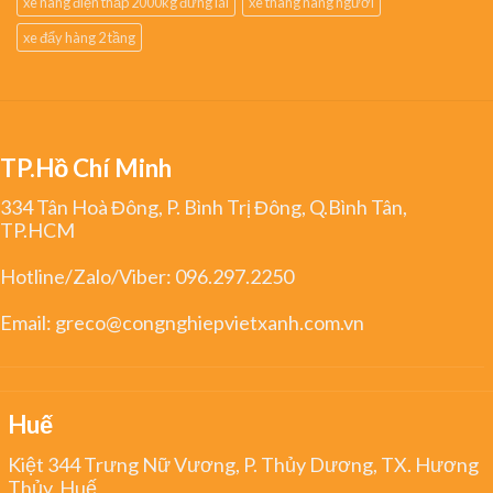
xe nâng điện thấp 2000kg đứng lái
xe thang nâng người
xe đẩy hàng 2 tầng
TP.Hồ Chí Minh
334 Tân Hoà Đông, P. Bình Trị Đông, Q.Bình Tân,
TP.HCM
Hotline/Zalo/Viber:
096.297.2250
Email:
greco@congnghiepvietxanh.com.vn
Huế
Kiệt 344 Trưng Nữ Vương, P. Thủy Dương, TX. Hương
Thủy, Huế