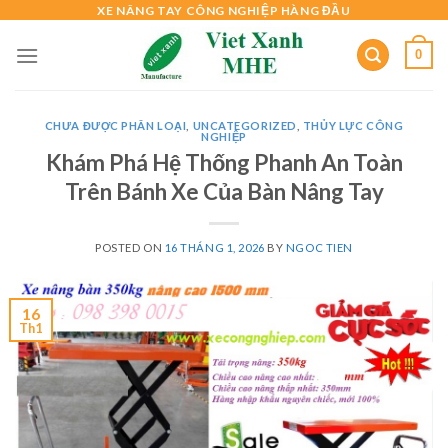
Skip
XE NÂNG TAY CÔNG NGHIỆP HÀNG ĐẦU
to
0
content
CHƯA ĐƯỢC PHÂN LOẠI
,
UNCATEGORIZED
,
THỦY LỰC CÔNG
NGHIỆP
Khám Phá Hệ Thống Phanh An Toàn
Trên Bánh Xe Của Bàn Nâng Tay
POSTED ON
16 THÁNG 1, 2026
BY
NGOC TIEN
16
Th1