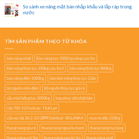
So sánh xe nâng mặt bàn nhập khẩu và lắp ráp trong
nước
TÌM SẢN PHẨM THEO TỪ KHÓA
bàn nâng nhật
Bàn nâng tay 1000 kg nâng cao 1m
Bàn nâng thủy lực 350kg cao 1m5
bàn nâng thủy lực 800kg
bàn nâng điện 1000kg
bán bàn nâng thủy lực 2 tấn
bộ nguồn mini điện
Bộ nguồn thủy lực giá rẻ
cẩu mini bằng tay 2000kg
kẹp phuy đôi nhật bản
Lốp 700-12 DunLop- Thái Lan
Lốp xúc lật 26.5-25/28PR Solideal- SRILANKA
mua xe đẩy 250kg
thang nang gia rẻ
thang nang nguoi tu hanh
thang nâng hạ hàng
thang nâng mỹ 9m
thang nâng người 5m
thang nâng niuli