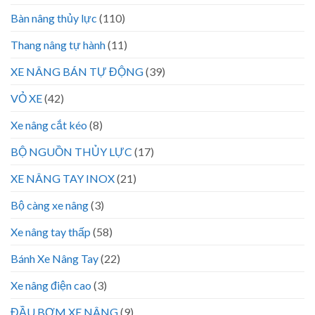
Bàn nâng thủy lực
(110)
Thang nâng tự hành
(11)
XE NÂNG BÁN TỰ ĐỘNG
(39)
VỎ XE
(42)
Xe nâng cắt kéo
(8)
BỘ NGUỒN THỦY LỰC
(17)
XE NÂNG TAY INOX
(21)
Bộ càng xe nâng
(3)
Xe nâng tay thấp
(58)
Bánh Xe Nâng Tay
(22)
Xe nâng điện cao
(3)
ĐẦU BƠM XE NÂNG
(9)