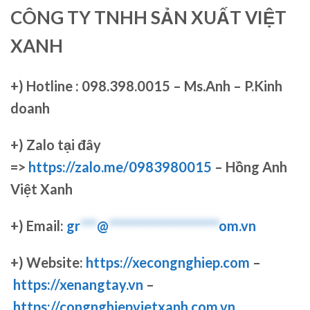
CÔNG TY TNHH SẢN XUẤT VIỆT
XANH
+)
Hotline : 098.398.0015 – Ms.Anh – P.Kinh
doanh
+)
Zalo tại đây
=>
https://zalo.me/0983980015
– Hồng Anh
Việt Xanh
+) Email:
gr
***
@
********************
om.vn
+) Website:
https://xecongnghiep.com
–
https://xenangtay.vn
–
https://congnghiepvietxanh.com.vn