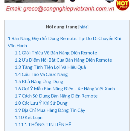
Nội dung trang
[
hide
]
1
Bàn Nâng Điện Sử Dụng Remote: Tự Do Di Chuyển Khi
Vận Hành
1.1
Giới Thiệu Về Bàn Nâng Điện Remote
1.2
Ưu Điểm Nổi Bật Của Bàn Nâng Điện Remote
1.3
Tăng Tính Tiện Lợi Và Hiệu Quả
1.4
Cấu Tạo Và Chức Năng
1.5
Khả Năng Ứng Dụng
1.6
Gợi Ý Mẫu Bàn Nâng Điện – Xe Nâng Việt Xanh
1.7
Cách Sử Dụng Bàn Nâng Điện Remote
1.8
Các Lưu Ý Khi Sử Dụng
1.9
Địa Chỉ Mua Hàng Đáng Tin Cậy
1.10
Kết Luận
1.11
*. THÔNG TIN LIÊN HỆ