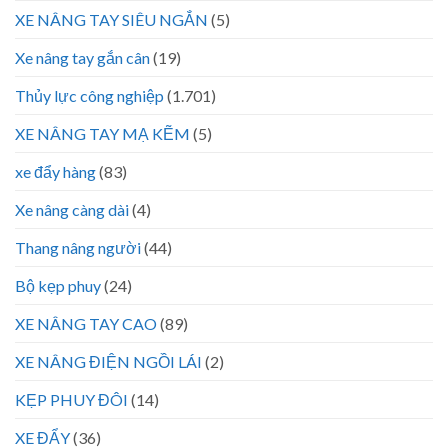
XE NÂNG TAY SIÊU NGẮN
(5)
Xe nâng tay gắn cân
(19)
Thủy lực công nghiệp
(1.701)
XE NÂNG TAY MẠ KẼM
(5)
xe đẩy hàng
(83)
Xe nâng càng dài
(4)
Thang nâng người
(44)
Bộ kẹp phuy
(24)
XE NÂNG TAY CAO
(89)
XE NÂNG ĐIỆN NGỒI LÁI
(2)
KẸP PHUY ĐÔI
(14)
XE ĐẨY
(36)