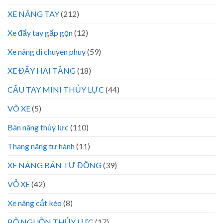
XE NÂNG TAY
(212)
Xe đẩy tay gấp gọn
(12)
Xe nâng di chuyen phuy
(59)
XE ĐẨY HAI TẦNG
(18)
CẨU TAY MINI THỦY LỰC
(44)
VÕ XE
(5)
Bàn nâng thủy lực
(110)
Thang nâng tự hành
(11)
XE NÂNG BÁN TỰ ĐỘNG
(39)
VỎ XE
(42)
Xe nâng cắt kéo
(8)
BỘ NGUỒN THỦY LỰC
(17)