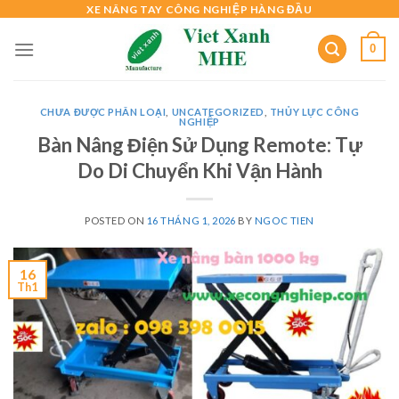
Skip
XE NÂNG TAY CÔNG NGHIỆP HÀNG ĐẦU
to
0
content
CHƯA ĐƯỢC PHÂN LOẠI
,
UNCATEGORIZED
,
THỦY LỰC CÔNG
NGHIỆP
Bàn Nâng Điện Sử Dụng Remote: Tự
Do Di Chuyển Khi Vận Hành
POSTED ON
16 THÁNG 1, 2026
BY
NGOC TIEN
16
Th1