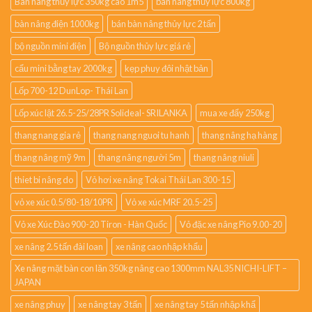
Bàn nâng thủy lực 350kg cao 1m5
bàn nâng thủy lực 800kg
bàn nâng điện 1000kg
bán bàn nâng thủy lực 2 tấn
bộ nguồn mini điện
Bộ nguồn thủy lực giá rẻ
cẩu mini bằng tay 2000kg
kẹp phuy đôi nhật bản
Lốp 700-12 DunLop- Thái Lan
Lốp xúc lật 26.5-25/28PR Solideal- SRILANKA
mua xe đẩy 250kg
thang nang gia rẻ
thang nang nguoi tu hanh
thang nâng hạ hàng
thang nâng mỹ 9m
thang nâng người 5m
thang nâng niuli
thiet bi nâng do
Vỏ hơi xe nâng Tokai Thái Lan 300-15
vỏ xe xúc 0.5/80-18/10PR
Vỏ xe xúc MRF 20.5-25
Vỏ xe Xúc Đào 900-20 Tiron - Hàn Quốc
Vỏ đặc xe nâng Pio 9.00-20
xe nâng 2.5 tấn đài loan
xe nâng cao nhập khẩu
Xe nâng mặt bàn con lăn 350kg nâng cao 1300mm NAL35 NICHI-LIFT –
JAPAN
xe nâng phuy
xe nâng tay 3 tấn
xe nâng tay 5 tấn nhập khẩ