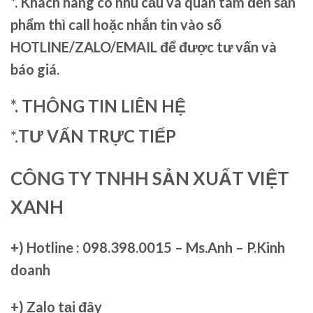
*. Khách hàng có nhu cầu và quan tâm đến sản
phẩm thì call hoặc nhắn tin vào số
HOTLINE/ZALO/EMAIL để được tư vấn và
báo giá.
*. THÔNG TIN LIÊN HỆ
*.
TƯ VẤN TRỰC TIẾP
CÔNG TY TNHH SẢN XUẤT VIỆT
XANH
+)
Hotline : 098.398.0015 – Ms.Anh – P.Kinh
doanh
+)
Zalo tại đây