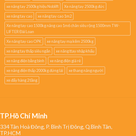
xe nâng tay 2500kg hiệu Noblift
Xe nâng tay 2500kg đức
xe nâng tay cao
xe nâng tay cao 1m2
Xe nâng tay cao 1500kg nâng cao 1m6 chân siêu rộng 1500mm TW-
LIFTER Đài Loan
Xe nâng tay cao OPK
xe nâng tay mạ kẽm 2500kg
xe nâng tay thấp siêu ngắn
xe nâng ttay nhập khẩu
xe nâng điện bằng bình
xe nâng điện giá rẻ
xe nâng điện thấp 2000kg đứng lái
xe thang nâng người
xe đẩy hàng 2 tầng
TP.Hồ Chí Minh
334 Tân Hoà Đông, P. Bình Trị Đông, Q.Bình Tân,
TP.HCM