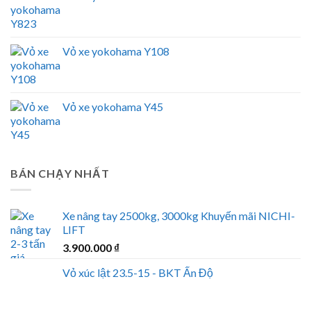
Vỏ xe yokohama Y108
Vỏ xe yokohama Y45
BÁN CHẠY NHẤT
Xe nâng tay 2500kg, 3000kg Khuyến mãi NICHI-
LIFT
3.900.000
₫
Vỏ xúc lật 23.5-15 - BKT Ấn Độ