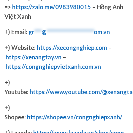
=>
https://zalo.me/0983980015
– Hồng Anh
Việt Xanh
+) Email:
gr
***
@
********************
om.vn
+) Website:
https://xecongnghiep.com
–
https://xenangtay.vn
–
https://congnghiepvietxanh.com.vn
+)
Youtube:
https://www.youtube.com/@xenangta
+)
Shopee:
https://shopee.vn/congnghiepxanh/
+) Lazada:
https://www.lazada.vn/shop/cong-