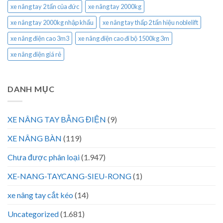
xe nâng tay 2 tấn của đức
xe nâng tay 2000kg
xe nâng tay 2000kg nhập khẩu
xe nâng tay thấp 2 tấn hiệu noblelift
xe nâng điện cao 3m3
xe nâng điện cao đi bộ 1500kg 3m
xe nâng điện giá rẻ
DANH MỤC
XE NÂNG TAY BẰNG ĐIỆN
(9)
XE NÂNG BÀN
(119)
Chưa được phân loại
(1.947)
XE-NANG-TAYCANG-SIEU-RONG
(1)
xe nâng tay cắt kéo
(14)
Uncategorized
(1.681)