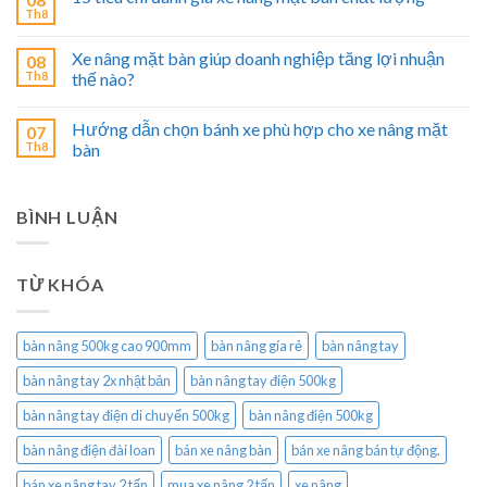
Th8
Xe nâng mặt bàn giúp doanh nghiệp tăng lợi nhuận
08
Th8
thế nào?
Hướng dẫn chọn bánh xe phù hợp cho xe nâng mặt
07
Th8
bàn
BÌNH LUẬN
TỪ KHÓA
bàn nâng 500kg cao 900mm
bàn nâng gía rẻ
bàn nâng tay
bàn nâng tay 2x nhật bản
bàn nâng tay điện 500kg
bàn nâng tay điện di chuyển 500kg
bàn nâng điện 500kg
bàn nâng điện đài loan
bán xe nâng bàn
bán xe nâng bán tự động.
bán xe nâng tay 2 tấn
mua xe nâng 2 tấn
xe nâng