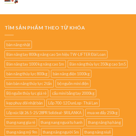
TÌM SẢN PHẨM THEO TỪ KHÓA
bàn nâng nhật
Bàn nâng tay 800kg nâng cao 1m hiệu TW-LIFTER Đài Loan
Bàn nâng tay 1000 kg nâng cao 1m
Bàn nâng thủy lực 350kg cao 1m5
bàn nâng thủy lực 800kg
bàn nâng điện 1000kg
bán bàn nâng thủy lực 2 tấn
bộ nguồn mini điện
Bộ nguồn thủy lực giá rẻ
cẩu mini bằng tay 2000kg
kẹp phuy đôi nhật bản
Lốp 700-12 DunLop- Thái Lan
Lốp xúc lật 26.5-25/28PR Solideal- SRILANKA
mua xe đẩy 250kg
thang nang gia rẻ
thang nang nguoi tu hanh
thang nâng hạ hàng
thang nâng mỹ 9m
thang nâng người 5m
thang nâng niuli