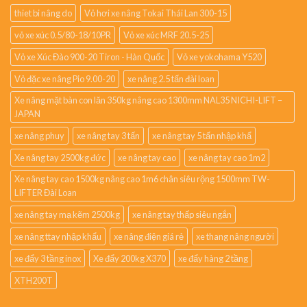
thiet bi nâng do
Vỏ hơi xe nâng Tokai Thái Lan 300-15
vỏ xe xúc 0.5/80-18/10PR
Vỏ xe xúc MRF 20.5-25
Vỏ xe Xúc Đào 900-20 Tiron - Hàn Quốc
Vỏ xe yokohama Y520
Vỏ đặc xe nâng Pio 9.00-20
xe nâng 2.5 tấn đài loan
Xe nâng mặt bàn con lăn 350kg nâng cao 1300mm NAL35 NICHI-LIFT –
JAPAN
xe nâng phuy
xe nâng tay 3 tấn
xe nâng tay 5 tấn nhập khẩ
Xe nâng tay 2500kg đức
xe nâng tay cao
xe nâng tay cao 1m2
Xe nâng tay cao 1500kg nâng cao 1m6 chân siêu rộng 1500mm TW-
LIFTER Đài Loan
xe nâng tay mạ kẽm 2500kg
xe nâng tay thấp siêu ngắn
xe nâng ttay nhập khẩu
xe nâng điện giá rẻ
xe thang nâng người
xe đẩy 3 tầng inox
Xe đẩy 200kg X370
xe đẩy hàng 2 tầng
XTH200T