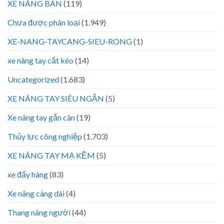
XE NÂNG BÀN
(119)
Chưa được phân loại
(1.949)
XE-NANG-TAYCANG-SIEU-RONG
(1)
xe nâng tay cắt kéo
(14)
Uncategorized
(1.683)
XE NÂNG TAY SIÊU NGẮN
(5)
Xe nâng tay gắn cân
(19)
Thủy lực công nghiệp
(1.703)
XE NÂNG TAY MẠ KẼM
(5)
xe đẩy hàng
(83)
Xe nâng càng dài
(4)
Thang nâng người
(44)