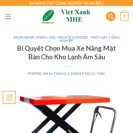
Skip
XE NÂNG TAY CÔNG NGHIỆP HÀNG ĐẦU
to
0
content
CHƯA ĐƯỢC PHÂN LOẠI
,
UNCATEGORIZED
,
THỦY LỰC CÔNG
NGHIỆP
Bí Quyết Chọn Mua Xe Nâng Mặt
Bàn Cho Kho Lạnh Âm Sâu
POSTED ON
16 THÁNG 1, 2026
BY
NGOC TIEN
16
Th1