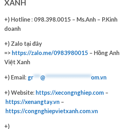
XANH
+)
Hotline : 098.398.0015 – Ms.Anh – P.Kinh
doanh
+)
Zalo tại đây
=>
https://zalo.me/0983980015
– Hồng Anh
Việt Xanh
+) Email:
gr
***
@
********************
om.vn
+) Website:
https://xecongnghiep.com
–
https://xenangtay.vn
–
https://congnghiepvietxanh.com.vn
+)