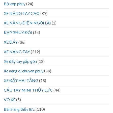
Bộ kẹp phuy
(24)
XE NÂNG TAY CAO
(89)
XE NÂNG ĐIỆN NGỒI LÁI
(2)
KẸP PHUY ĐÔI
(14)
XE ĐẨY
(36)
XE NÂNG TAY
(212)
Xe đẩy tay gấp gọn
(12)
Xe nâng di chuyen phuy
(59)
XE ĐẨY HAI TẦNG
(18)
CẨU TAY MINI THỦY LỰC
(44)
VÕ XE
(5)
Bàn nâng thủy lực
(110)