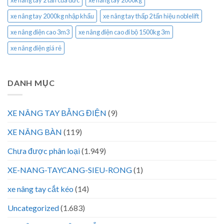
xe nâng tay 2000kg nhập khẩu
xe nâng tay thấp 2 tấn hiệu noblelift
xe nâng điện cao 3m3
xe nâng điện cao đi bộ 1500kg 3m
xe nâng điện giá rẻ
DANH MỤC
XE NÂNG TAY BẰNG ĐIỆN
(9)
XE NÂNG BÀN
(119)
Chưa được phân loại
(1.949)
XE-NANG-TAYCANG-SIEU-RONG
(1)
xe nâng tay cắt kéo
(14)
Uncategorized
(1.683)