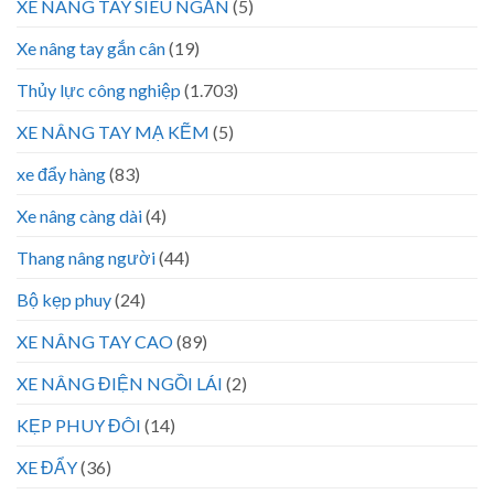
XE NÂNG TAY SIÊU NGẮN
(5)
Xe nâng tay gắn cân
(19)
Thủy lực công nghiệp
(1.703)
XE NÂNG TAY MẠ KẼM
(5)
xe đẩy hàng
(83)
Xe nâng càng dài
(4)
Thang nâng người
(44)
Bộ kẹp phuy
(24)
XE NÂNG TAY CAO
(89)
XE NÂNG ĐIỆN NGỒI LÁI
(2)
KẸP PHUY ĐÔI
(14)
XE ĐẨY
(36)