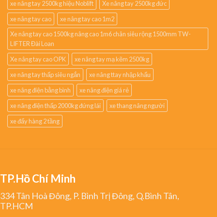
xe nâng tay 2500kg hiệu Noblift
Xe nâng tay 2500kg đức
xe nâng tay cao
xe nâng tay cao 1m2
Xe nâng tay cao 1500kg nâng cao 1m6 chân siêu rộng 1500mm TW-
LIFTER Đài Loan
Xe nâng tay cao OPK
xe nâng tay mạ kẽm 2500kg
xe nâng tay thấp siêu ngắn
xe nâng ttay nhập khẩu
xe nâng điện bằng bình
xe nâng điện giá rẻ
xe nâng điện thấp 2000kg đứng lái
xe thang nâng người
xe đẩy hàng 2 tầng
TP.Hồ Chí Minh
334 Tân Hoà Đông, P. Bình Trị Đông, Q.Bình Tân,
TP.HCM