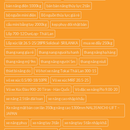
bàn nâng điện 1000kg
bán bàn nâng thủy lực 2 tấn
bộ nguồn mini điện
Bộ nguồn thủy lực giá rẻ
cẩu mini bằng tay 2000kg
kẹp phuy đôi nhật bản
Lốp 700-12 DunLop- Thái Lan
Lốp xúc lật 26.5-25/28PR Solideal- SRILANKA
mua xe đẩy 250kg
thang nang gia rẻ
thang nang nguoi tu hanh
thang nâng hạ hàng
thang nâng mỹ 9m
thang nâng người 5m
thang nâng niuli
thiet bi nâng do
Vỏ hơi xe nâng Tokai Thái Lan 300-15
vỏ xe xúc 0.5/80-18/10PR
Vỏ xe xúc MRF 20.5-25
Vỏ xe Xúc Đào 900-20 Tiron - Hàn Quốc
Vỏ đặc xe nâng Pio 9.00-20
xe nâng 2.5 tấn đài loan
xe nâng cao nhập khẩu
Xe nâng mặt bàn con lăn 350kg nâng cao 1300mm NAL35 NICHI-LIFT –
JAPAN
xe nâng phuy
xe nâng tay 3 tấn
xe nâng tay 5 tấn nhập khẩ