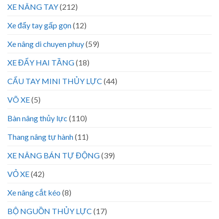
XE NÂNG TAY
(212)
Xe đẩy tay gấp gọn
(12)
Xe nâng di chuyen phuy
(59)
XE ĐẨY HAI TẦNG
(18)
CẨU TAY MINI THỦY LỰC
(44)
VÕ XE
(5)
Bàn nâng thủy lực
(110)
Thang nâng tự hành
(11)
XE NÂNG BÁN TỰ ĐỘNG
(39)
VỎ XE
(42)
Xe nâng cắt kéo
(8)
BỘ NGUỒN THỦY LỰC
(17)