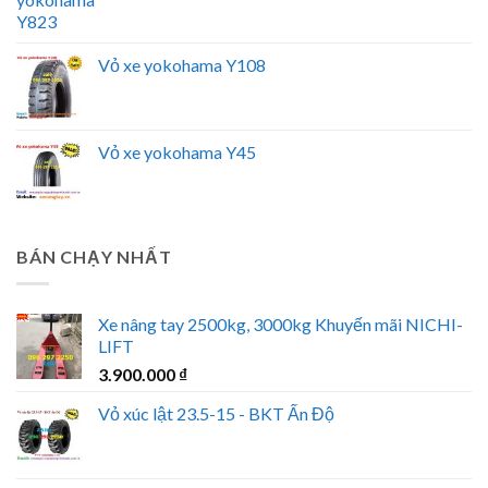
Vỏ xe yokohama Y108
Vỏ xe yokohama Y45
BÁN CHẠY NHẤT
Xe nâng tay 2500kg, 3000kg Khuyến mãi NICHI-
LIFT
3.900.000
₫
Vỏ xúc lật 23.5-15 - BKT Ấn Độ