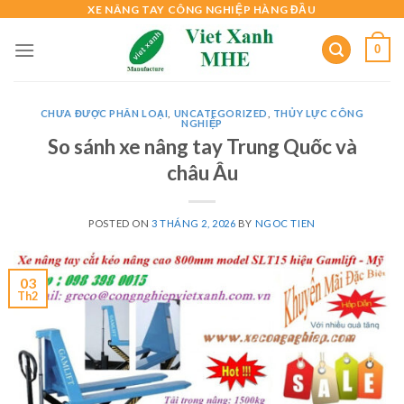
Skip
XE NÂNG TAY CÔNG NGHIỆP HÀNG ĐẦU
to
0
content
CHƯA ĐƯỢC PHÂN LOẠI
,
UNCATEGORIZED
,
THỦY LỰC CÔNG
NGHIỆP
So sánh xe nâng tay Trung Quốc và
châu Âu
POSTED ON
3 THÁNG 2, 2026
BY
NGOC TIEN
03
Th2