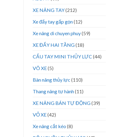
XE NÂNG TAY
(212)
Xe đẩy tay gấp gọn
(12)
Xe nâng di chuyen phuy
(59)
XE ĐẨY HAI TẦNG
(18)
CẨU TAY MINI THỦY LỰC
(44)
VÕ XE
(5)
Bàn nâng thủy lực
(110)
Thang nâng tự hành
(11)
XE NÂNG BÁN TỰ ĐỘNG
(39)
VỎ XE
(42)
Xe nâng cắt kéo
(8)