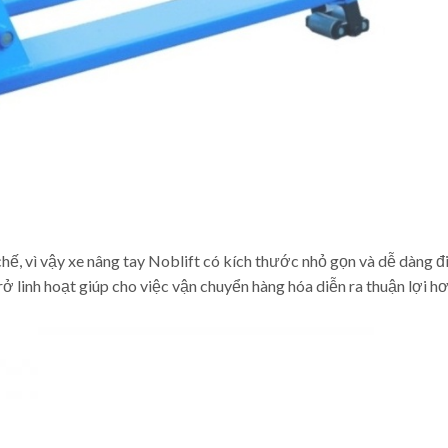
, vì vậy xe nâng tay Noblift có kích thước nhỏ gọn và dễ dàng đ
ở linh hoạt giúp cho việc vận chuyển hàng hóa diễn ra thuận lợi hơ