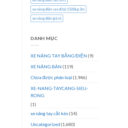
xe nâng điện cao 3m3
xe nâng điện cao đi bộ 1500kg 3m
xe nâng điện giá rẻ
DANH MỤC
XE NÂNG TAY BẰNG ĐIỆN
(9)
XE NÂNG BÀN
(119)
Chưa được phân loại
(1.946)
XE-NANG-TAYCANG-SIEU-
RONG
(1)
xe nâng tay cắt kéo
(14)
Uncategorized
(1.680)