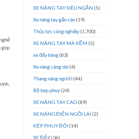
XE NÂNG TAY SIÊU NGẮN
(5)
Xe nâng tay gắn cân
(19)
Thủy lực công nghiệp
(1.700)
 nghệ
XE NÂNG TAY MẠ KẼM
(5)
n góp
xe đẩy hàng
(83)
Xe nâng càng dài
(4)
Thang nâng người
(44)
sinh,
Bộ kẹp phuy
(24)
XE NÂNG TAY CAO
(89)
XE NÂNG ĐIỆN NGỒI LÁI
(2)
KẸP PHUY ĐÔI
(14)
XE ĐẨY
(36)