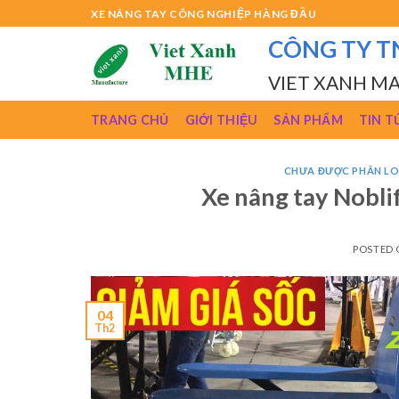
Skip
XE NÂNG TAY CÔNG NGHIỆP HÀNG ĐẦU
to
CÔNG TY T
content
VIET XANH M
TRANG CHỦ
GIỚI THIỆU
SẢN PHẨM
TIN T
CHƯA ĐƯỢC PHÂN LO
Xe nâng tay Nobl
POSTED
04
Th2