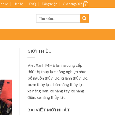
in tức
Liên hệ
FAQ
Đăng nhập
Giỏ hàng /
0
₫
0
Tìm
kiếm:
GIỚI THIỆU
Viet Xanh MHE là nhà cung cấp
thiết bị thủy lực công nghiệp như
bộ nguồn thủy lực, xi lanh thủy lực,
bơm thủy lực, bàn nâng thủy lực,
xe nâng bàn, xe nâng tay, xe nâng
điện, xe nâng thủy lực.
BÀI VIẾT MỚI NHẤT