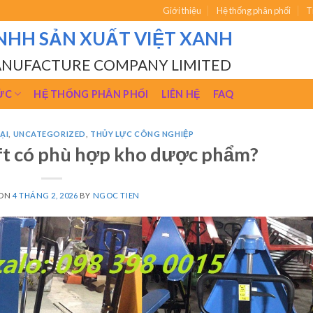
Giới thiệu
Hệ thống phân phối
T
NHH SẢN XUẤT VIỆT XANH
ANUFACTURE COMPANY LIMITED
ỨC
HỆ THỐNG PHÂN PHỐI
LIÊN HỆ
FAQ
ẠI
,
UNCATEGORIZED
,
THỦY LỰC CÔNG NGHIỆP
ift có phù hợp kho dược phẩm?
 ON
4 THÁNG 2, 2026
BY
NGOC TIEN