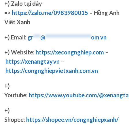
+)
Zalo tại đây
=>
https://zalo.me/0983980015
– Hồng Anh
Việt Xanh
+) Email:
gr
***
@
********************
om.vn
+) Website:
https://xecongnghiep.com
–
https://xenangtay.vn
–
https://congnghiepvietxanh.com.vn
+)
Youtube:
https://www.youtube.com/@xenangta
+)
Shopee:
https://shopee.vn/congnghiepxanh/