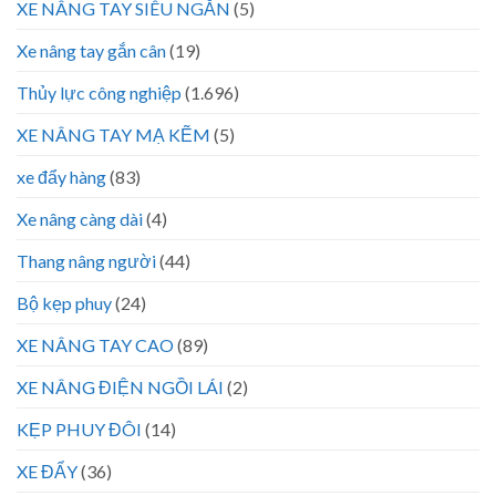
XE NÂNG TAY SIÊU NGẮN
(5)
Xe nâng tay gắn cân
(19)
Thủy lực công nghiệp
(1.696)
XE NÂNG TAY MẠ KẼM
(5)
xe đẩy hàng
(83)
Xe nâng càng dài
(4)
Thang nâng người
(44)
Bộ kẹp phuy
(24)
XE NÂNG TAY CAO
(89)
XE NÂNG ĐIỆN NGỒI LÁI
(2)
KẸP PHUY ĐÔI
(14)
XE ĐẨY
(36)