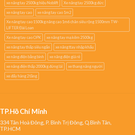
xe nâng tay 2500kg hiệu Noblift
Xe nâng tay 2500kg đức
xe nâng tay cao
xe nâng tay cao 1m2
Xe nâng tay cao 1500kg nâng cao 1m6 chân siêu rộng 1500mm TW-
LIFTER Đài Loan
Xe nâng tay cao OPK
xe nâng tay mạ kẽm 2500kg
xe nâng tay thấp siêu ngắn
xe nâng ttay nhập khẩu
xe nâng điện bằng bình
xe nâng điện giá rẻ
xe nâng điện thấp 2000kg đứng lái
xe thang nâng người
xe đẩy hàng 2 tầng
TP.Hồ Chí Minh
334 Tân Hoà Đông, P. Bình Trị Đông, Q.Bình Tân,
TP.HCM