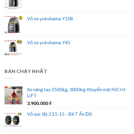
Vỏ xe yokohama Y108
Vỏ xe yokohama Y45
BÁN CHẠY NHẤT
Xe nâng tay 2500kg, 3000kg Khuyến mãi NICHI-
LIFT
3.900.000
₫
Vỏ xúc lật 23.5-15 - BKT Ấn Độ