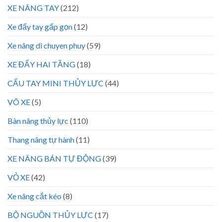
XE NÂNG TAY
(212)
Xe đẩy tay gấp gọn
(12)
Xe nâng di chuyen phuy
(59)
XE ĐẨY HAI TẦNG
(18)
CẨU TAY MINI THỦY LỰC
(44)
VÕ XE
(5)
Bàn nâng thủy lực
(110)
Thang nâng tự hành
(11)
XE NÂNG BÁN TỰ ĐỘNG
(39)
VỎ XE
(42)
Xe nâng cắt kéo
(8)
BỘ NGUỒN THỦY LỰC
(17)