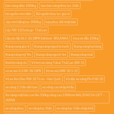
bàn nâng điện 1000kg
bán bàn nâng thủy lực 2 tấn
bộ nguồn mini điện
Bộ nguồn thủy lực giá rẻ
cẩu mini bằng tay 2000kg
kẹp phuy đôi nhật bản
Lốp 700-12 DunLop- Thái Lan
Lốp xúc lật 26.5-25/28PR Solideal- SRILANKA
mua xe đẩy 250kg
thang nang gia rẻ
thang nang nguoi tu hanh
thang nâng hạ hàng
thang nâng mỹ 9m
thang nâng người 5m
thang nâng niuli
thiet bi nâng do
Vỏ hơi xe nâng Tokai Thái Lan 300-15
vỏ xe xúc 0.5/80-18/10PR
Vỏ xe xúc MRF 20.5-25
Vỏ xe Xúc Đào 900-20 Tiron - Hàn Quốc
Vỏ đặc xe nâng Pio 9.00-20
xe nâng 2.5 tấn đài loan
xe nâng cao nhập khẩu
Xe nâng mặt bàn con lăn 350kg nâng cao 1300mm NAL35 NICHI-LIFT –
JAPAN
xe nâng phuy
xe nâng tay 3 tấn
xe nâng tay 5 tấn nhập khẩ