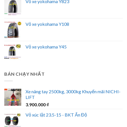
Vỏ xe yokohama Y823
Vỏ xe yokohama Y108
Vỏ xe yokohama Y45
BÁN CHẠY NHẤT
Xe nâng tay 2500kg, 3000kg Khuyến mãi NICHI-
LIFT
3.900.000
₫
Vỏ xúc lật 23.5-15 - BKT Ấn Độ