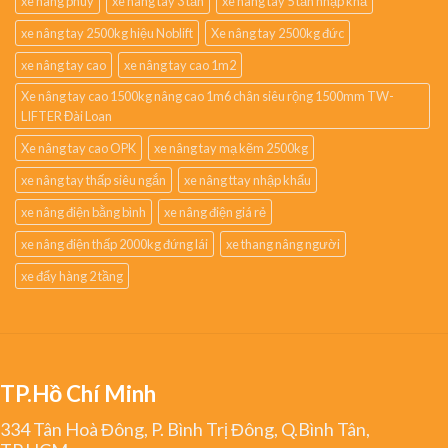
xe nâng phuy
xe nâng tay 3 tấn
xe nâng tay 5 tấn nhập khẩ
xe nâng tay 2500kg hiệu Noblift
Xe nâng tay 2500kg đức
xe nâng tay cao
xe nâng tay cao 1m2
Xe nâng tay cao 1500kg nâng cao 1m6 chân siêu rộng 1500mm TW-
LIFTER Đài Loan
Xe nâng tay cao OPK
xe nâng tay mạ kẽm 2500kg
xe nâng tay thấp siêu ngắn
xe nâng ttay nhập khẩu
xe nâng điện bằng bình
xe nâng điện giá rẻ
xe nâng điện thấp 2000kg đứng lái
xe thang nâng người
xe đẩy hàng 2 tầng
TP.Hồ Chí Minh
334 Tân Hoà Đông, P. Bình Trị Đông, Q.Bình Tân,