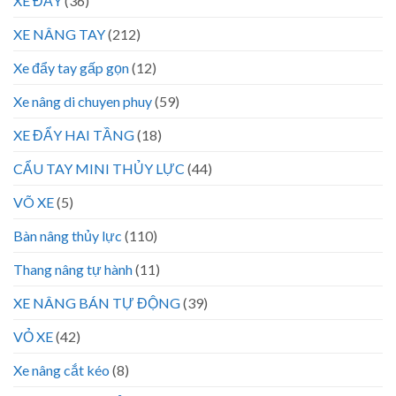
XE ĐẨY
(36)
XE NÂNG TAY
(212)
Xe đẩy tay gấp gọn
(12)
Xe nâng di chuyen phuy
(59)
XE ĐẨY HAI TẦNG
(18)
CẨU TAY MINI THỦY LỰC
(44)
VÕ XE
(5)
Bàn nâng thủy lực
(110)
Thang nâng tự hành
(11)
XE NÂNG BÁN TỰ ĐỘNG
(39)
VỎ XE
(42)
Xe nâng cắt kéo
(8)