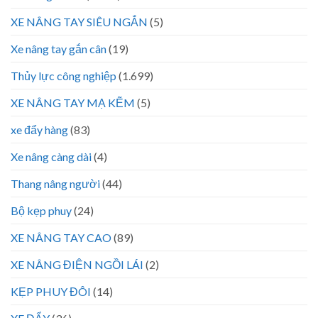
XE NÂNG TAY SIÊU NGẮN
(5)
Xe nâng tay gắn cân
(19)
Thủy lực công nghiệp
(1.699)
XE NÂNG TAY MẠ KẼM
(5)
xe đẩy hàng
(83)
Xe nâng càng dài
(4)
Thang nâng người
(44)
Bộ kẹp phuy
(24)
XE NÂNG TAY CAO
(89)
XE NÂNG ĐIỆN NGỒI LÁI
(2)
KẸP PHUY ĐÔI
(14)