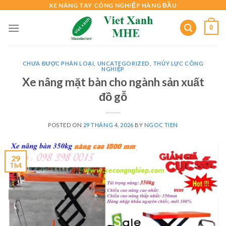
Skip
XE NÂNG TAY CÔNG NGHIỆP HÀNG ĐẦU
to
0
content
CHƯA ĐƯỢC PHÂN LOẠI
,
UNCATEGORIZED
,
THỦY LỰC CÔNG
NGHIỆP
Xe nâng mặt bàn cho ngành sản xuất
đồ gỗ
POSTED ON
29 THÁNG 4, 2026
BY
NGOC TIEN
29
Th4