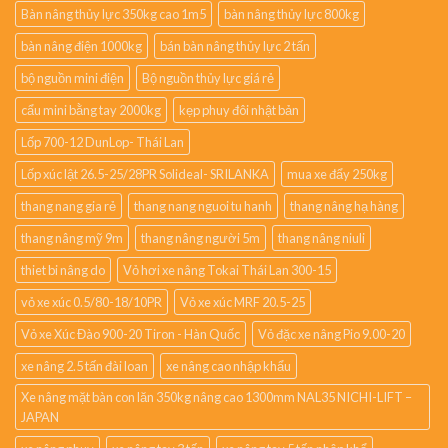
Bàn nâng thủy lực 350kg cao 1m5
bàn nâng thủy lực 800kg
bàn nâng điện 1000kg
bán bàn nâng thủy lực 2 tấn
bộ nguồn mini điện
Bộ nguồn thủy lực giá rẻ
cẩu mini bằng tay 2000kg
kẹp phuy đôi nhật bản
Lốp 700-12 DunLop- Thái Lan
Lốp xúc lật 26.5-25/28PR Solideal- SRILANKA
mua xe đẩy 250kg
thang nang gia rẻ
thang nang nguoi tu hanh
thang nâng hạ hàng
thang nâng mỹ 9m
thang nâng người 5m
thang nâng niuli
thiet bi nâng do
Vỏ hơi xe nâng Tokai Thái Lan 300-15
vỏ xe xúc 0.5/80-18/10PR
Vỏ xe xúc MRF 20.5-25
Vỏ xe Xúc Đào 900-20 Tiron - Hàn Quốc
Vỏ đặc xe nâng Pio 9.00-20
xe nâng 2.5 tấn đài loan
xe nâng cao nhập khẩu
Xe nâng mặt bàn con lăn 350kg nâng cao 1300mm NAL35 NICHI-LIFT –
JAPAN