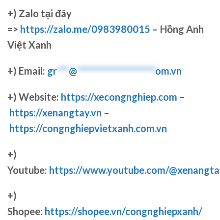
+)
Zalo tại đây
=>
https://zalo.me/0983980015
– Hồng Anh
Việt Xanh
+) Email:
gr
***
@
********************
om.vn
+) Website:
https://xecongnghiep.com
–
https://xenangtay.vn
–
https://congnghiepvietxanh.com.vn
+)
Youtube:
https://www.youtube.com/@xenangta
+)
Shopee:
https://shopee.vn/congnghiepxanh/