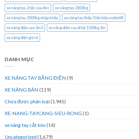
xe nâng tay 2 tấn của đức
xe nâng tay 2000kg
xe nâng tay 2000kg nhập khẩu
xe nâng tay thấp 2 tấn hiệu noblelift
xe nâng điện cao 3m3
xe nâng điện cao đi bộ 1500kg 3m
xe nâng điện giá rẻ
DANH MỤC
XE NÂNG TAY BẰNG ĐIỆN
(9)
XE NÂNG BÀN
(119)
Chưa được phân loại
(1.945)
XE-NANG-TAYCANG-SIEU-RONG
(1)
xe nâng tay cắt kéo
(14)
Uncategorized
(1.679)