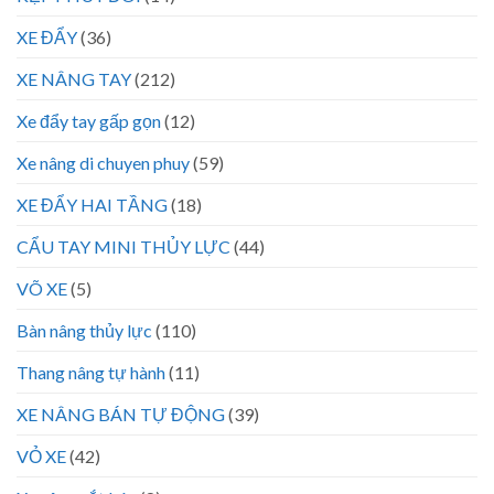
XE ĐẨY
(36)
XE NÂNG TAY
(212)
Xe đẩy tay gấp gọn
(12)
Xe nâng di chuyen phuy
(59)
XE ĐẨY HAI TẦNG
(18)
CẨU TAY MINI THỦY LỰC
(44)
VÕ XE
(5)
Bàn nâng thủy lực
(110)
Thang nâng tự hành
(11)
XE NÂNG BÁN TỰ ĐỘNG
(39)
VỎ XE
(42)