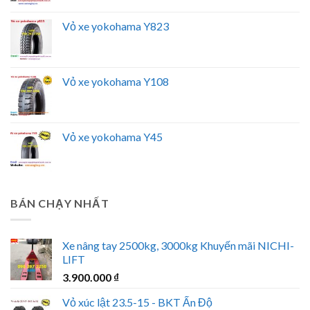
Vỏ xe yokohama Y823
Vỏ xe yokohama Y108
Vỏ xe yokohama Y45
BÁN CHẠY NHẤT
Xe nâng tay 2500kg, 3000kg Khuyến mãi NICHI-
LIFT
3.900.000
₫
Vỏ xúc lật 23.5-15 - BKT Ấn Độ