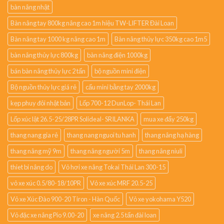
bàn nâng nhật
Bàn nâng tay 800kg nâng cao 1m hiệu TW-LIFTER Đài Loan
Bàn nâng tay 1000 kg nâng cao 1m
Bàn nâng thủy lực 350kg cao 1m5
bàn nâng thủy lực 800kg
bàn nâng điện 1000kg
bán bàn nâng thủy lực 2 tấn
bộ nguồn mini điện
Bộ nguồn thủy lực giá rẻ
cẩu mini bằng tay 2000kg
kẹp phuy đôi nhật bản
Lốp 700-12 DunLop- Thái Lan
Lốp xúc lật 26.5-25/28PR Solideal- SRILANKA
mua xe đẩy 250kg
thang nang gia rẻ
thang nang nguoi tu hanh
thang nâng hạ hàng
thang nâng mỹ 9m
thang nâng người 5m
thang nâng niuli
thiet bi nâng do
Vỏ hơi xe nâng Tokai Thái Lan 300-15
vỏ xe xúc 0.5/80-18/10PR
Vỏ xe xúc MRF 20.5-25
Vỏ xe Xúc Đào 900-20 Tiron - Hàn Quốc
Vỏ xe yokohama Y520
Vỏ đặc xe nâng Pio 9.00-20
xe nâng 2.5 tấn đài loan