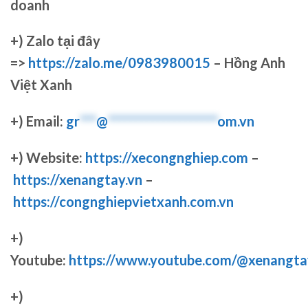
doanh
+)
Zalo tại đây
=>
https://zalo.me/0983980015
– Hồng Anh
Việt Xanh
+) Email:
gr
***
@
********************
om.vn
+) Website:
https://xecongnghiep.com
–
https://xenangtay.vn
–
https://congnghiepvietxanh.com.vn
+)
Youtube:
https://www.youtube.com/@xenangta
+)