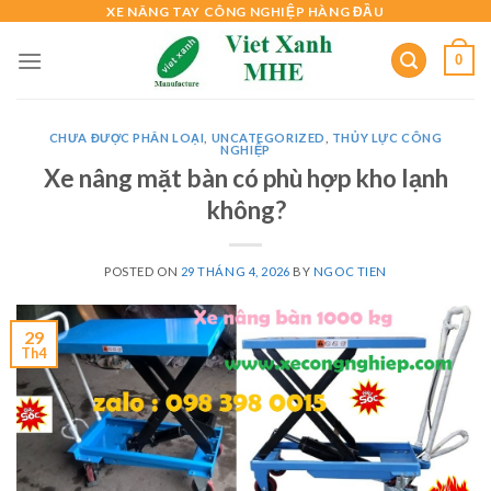
Skip
XE NÂNG TAY CÔNG NGHIỆP HÀNG ĐẦU
to
0
content
CHƯA ĐƯỢC PHÂN LOẠI
,
UNCATEGORIZED
,
THỦY LỰC CÔNG
NGHIỆP
Xe nâng mặt bàn có phù hợp kho lạnh
không?
POSTED ON
29 THÁNG 4, 2026
BY
NGOC TIEN
29
Th4