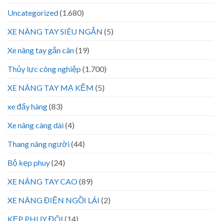
Uncategorized
(1.680)
XE NÂNG TAY SIÊU NGẮN
(5)
Xe nâng tay gắn cân
(19)
Thủy lực công nghiệp
(1.700)
XE NÂNG TAY MẠ KẼM
(5)
xe đẩy hàng
(83)
Xe nâng càng dài
(4)
Thang nâng người
(44)
Bộ kẹp phuy
(24)
XE NÂNG TAY CAO
(89)
XE NÂNG ĐIỆN NGỒI LÁI
(2)
KẸP PHUY ĐÔI
(14)