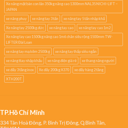
Xe nâng mặt bàn con lăn 350kg nâng cao 1300mm NAL35 NICHI-LIFT –
JAPAN
xe nâng phuy
xe nâng tay 3 tấn
xe nâng tay 5 tấn nhập khẩ
Xe nâng tay 2500kg đức
xe nâng tay cao
xe nâng tay cao 1m2
Xe nâng tay cao 1500kg nâng cao 1m6 chân siêu rộng 1500mm TW-
LIFTER Đài Loan
xe nâng tay mạ kẽm 2500kg
xe nâng tay thấp siêu ngắn
xe nâng ttay nhập khẩu
xe nâng điện giá rẻ
xe thang nâng người
xe đẩy 3 tầng inox
Xe đẩy 200kg X370
xe đẩy hàng 2 tầng
XTH200T
TP.Hồ Chí Minh
334 Tân Hoà Đông, P. Bình Trị Đông, Q.Bình Tân,