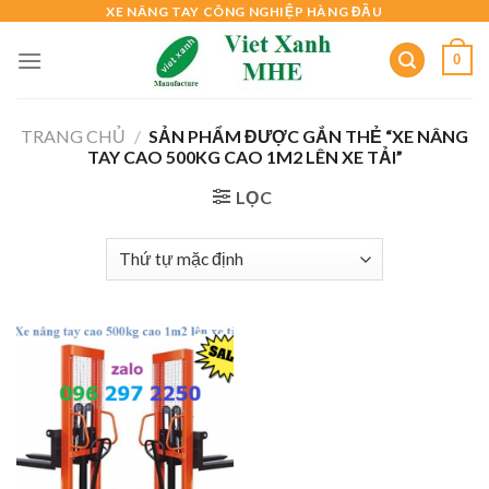
Skip
XE NÂNG TAY CÔNG NGHIỆP HÀNG ĐẦU
to
0
content
TRANG CHỦ
/
SẢN PHẨM ĐƯỢC GẮN THẺ “XE NÂNG
TAY CAO 500KG CAO 1M2 LÊN XE TẢI”
LỌC