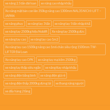
xe nâng 2.5 tấn đài loan
xe nâng cao nhập khẩu
Xe nâng mặt bàn con lăn 350kg nâng cao 1300mm NAL35 NICHI-LIFT –
JAPAN
xe nâng phuy
xe nâng tay 3 tấn
xe nâng tay 5 tấn nhập khẩ
xe nâng tay 2500kg hiệu Noblift
Xe nâng tay 2500kg đức
xe nâng tay cao
xe nâng tay cao 1m2
Xe nâng tay cao 1500kg nâng cao 1m6 chân siêu rộng 1500mm TW-
LIFTER Đài Loan
Xe nâng tay cao OPK
xe nâng tay mạ kẽm 2500kg
xe nâng tay thấp siêu ngắn
xe nâng ttay nhập khẩu
xe nâng điện bằng bình
xe nâng điện giá rẻ
xe nâng điện thấp 2000kg đứng lái
xe thang nâng người
xe đẩy hàng 2 tầng