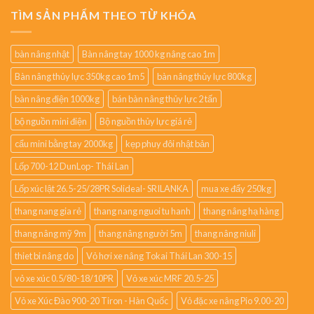
TÌM SẢN PHẨM THEO TỪ KHÓA
bàn nâng nhật
Bàn nâng tay 1000 kg nâng cao 1m
Bàn nâng thủy lực 350kg cao 1m5
bàn nâng thủy lực 800kg
bàn nâng điện 1000kg
bán bàn nâng thủy lực 2 tấn
bộ nguồn mini điện
Bộ nguồn thủy lực giá rẻ
cẩu mini bằng tay 2000kg
kẹp phuy đôi nhật bản
Lốp 700-12 DunLop- Thái Lan
Lốp xúc lật 26.5-25/28PR Solideal- SRILANKA
mua xe đẩy 250kg
thang nang gia rẻ
thang nang nguoi tu hanh
thang nâng hạ hàng
thang nâng mỹ 9m
thang nâng người 5m
thang nâng niuli
thiet bi nâng do
Vỏ hơi xe nâng Tokai Thái Lan 300-15
vỏ xe xúc 0.5/80-18/10PR
Vỏ xe xúc MRF 20.5-25
Vỏ xe Xúc Đào 900-20 Tiron - Hàn Quốc
Vỏ đặc xe nâng Pio 9.00-20