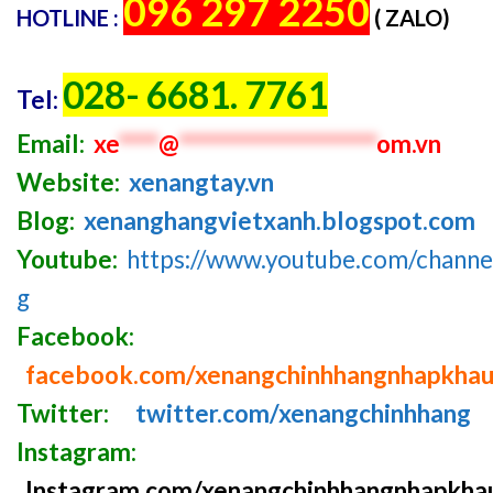
096 297 2250
HOTLINE :
( ZALO)
028- 6681. 7761
Tel:
Email:
xe
****
@
********************
om.vn
Website:
xenangtay.vn
Blog:
xenanghangvietxanh.blogspot.com
Youtube:
https://www.youtube.com/chan
g
Facebook:
facebook.com/xenangchinhhangnhapkha
Twitter:
twitter.com/xenangchinhhang
Instagram:
Instagram.com/xenangchinhhangnhapkha