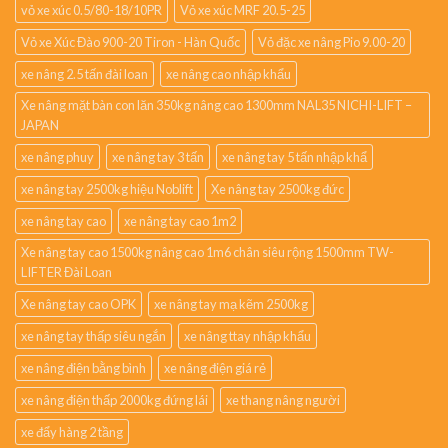
vỏ xe xúc 0.5/80-18/10PR
Vỏ xe xúc MRF 20.5-25
Vỏ xe Xúc Đào 900-20 Tiron - Hàn Quốc
Vỏ đặc xe nâng Pio 9.00-20
xe nâng 2.5 tấn đài loan
xe nâng cao nhập khẩu
Xe nâng mặt bàn con lăn 350kg nâng cao 1300mm NAL35 NICHI-LIFT –
JAPAN
xe nâng phuy
xe nâng tay 3 tấn
xe nâng tay 5 tấn nhập khẩ
xe nâng tay 2500kg hiệu Noblift
Xe nâng tay 2500kg đức
xe nâng tay cao
xe nâng tay cao 1m2
Xe nâng tay cao 1500kg nâng cao 1m6 chân siêu rộng 1500mm TW-
LIFTER Đài Loan
Xe nâng tay cao OPK
xe nâng tay mạ kẽm 2500kg
xe nâng tay thấp siêu ngắn
xe nâng ttay nhập khẩu
xe nâng điện bằng bình
xe nâng điện giá rẻ
xe nâng điện thấp 2000kg đứng lái
xe thang nâng người
xe đẩy hàng 2 tầng