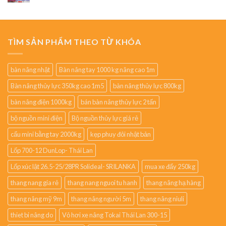
TÌM SẢN PHẨM THEO TỪ KHÓA
bàn nâng nhật
Bàn nâng tay 1000 kg nâng cao 1m
Bàn nâng thủy lực 350kg cao 1m5
bàn nâng thủy lực 800kg
bàn nâng điện 1000kg
bán bàn nâng thủy lực 2 tấn
bộ nguồn mini điện
Bộ nguồn thủy lực giá rẻ
cẩu mini bằng tay 2000kg
kẹp phuy đôi nhật bản
Lốp 700-12 DunLop- Thái Lan
Lốp xúc lật 26.5-25/28PR Solideal- SRILANKA
mua xe đẩy 250kg
thang nang gia rẻ
thang nang nguoi tu hanh
thang nâng hạ hàng
thang nâng mỹ 9m
thang nâng người 5m
thang nâng niuli
thiet bi nâng do
Vỏ hơi xe nâng Tokai Thái Lan 300-15