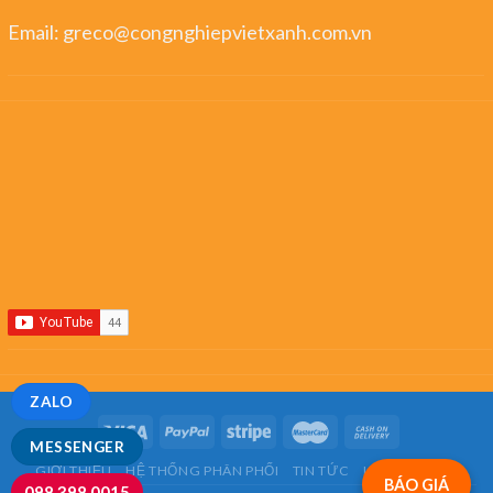
Email:
greco@congnghiepvietxanh.com.vn
ZALO
MESSENGER
GIỚI THIỆU
HỆ THỐNG PHÂN PHỐI
TIN TỨC
LIÊN HỆ
FAQ
BÁO GIÁ
098.398.0015