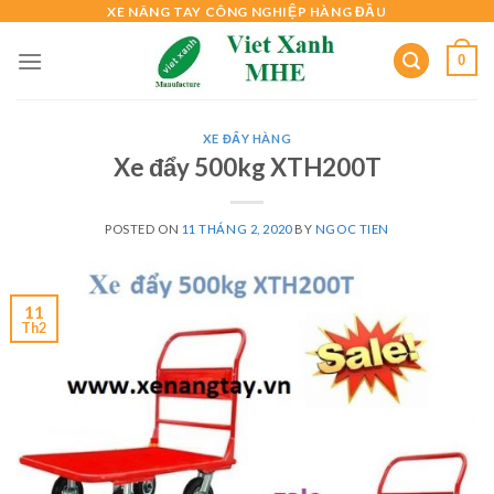
Skip
XE NÂNG TAY CÔNG NGHIỆP HÀNG ĐẦU
to
0
content
XE ĐẨY HÀNG
Xe đẩy 500kg XTH200T
POSTED ON
11 THÁNG 2, 2020
BY
NGOC TIEN
11
Th2