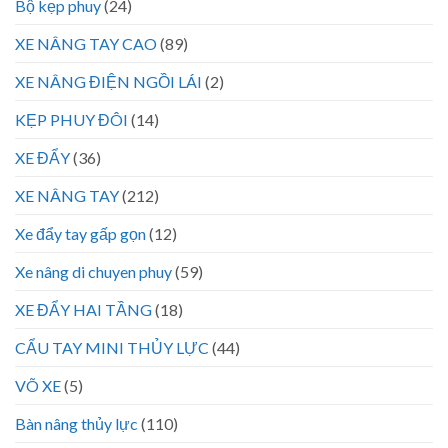
Bộ kẹp phuy
(24)
XE NÂNG TAY CAO
(89)
XE NÂNG ĐIỆN NGỒI LÁI
(2)
KẸP PHUY ĐÔI
(14)
XE ĐẨY
(36)
XE NÂNG TAY
(212)
Xe đẩy tay gấp gọn
(12)
Xe nâng di chuyen phuy
(59)
XE ĐẨY HAI TẦNG
(18)
CẨU TAY MINI THỦY LỰC
(44)
VÕ XE
(5)
Bàn nâng thủy lực
(110)