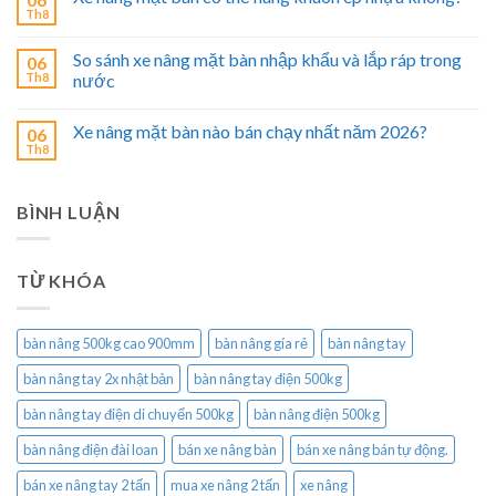
Th8
So sánh xe nâng mặt bàn nhập khẩu và lắp ráp trong
06
Th8
nước
Xe nâng mặt bàn nào bán chạy nhất năm 2026?
06
Th8
BÌNH LUẬN
TỪ KHÓA
bàn nâng 500kg cao 900mm
bàn nâng gía rẻ
bàn nâng tay
bàn nâng tay 2x nhật bản
bàn nâng tay điện 500kg
bàn nâng tay điện di chuyển 500kg
bàn nâng điện 500kg
bàn nâng điện đài loan
bán xe nâng bàn
bán xe nâng bán tự động.
bán xe nâng tay 2 tấn
mua xe nâng 2 tấn
xe nâng