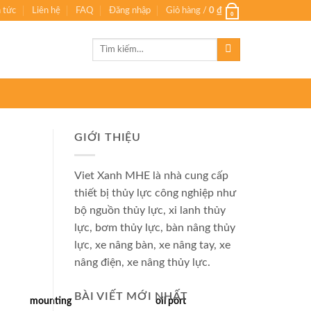
n tức
Liên hệ
FAQ
Đăng nhập
Giỏ hàng /
0
₫
0
Tìm
kiếm:
GIỚI THIỆU
Viet Xanh MHE là nhà cung cấp
thiết bị thủy lực công nghiệp như
bộ nguồn thủy lực, xi lanh thủy
lực, bơm thủy lực, bàn nâng thủy
lực, xe nâng bàn, xe nâng tay, xe
nâng điện, xe nâng thủy lực.
BÀI VIẾT MỚI NHẤT
mounting
oil port