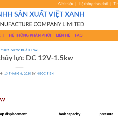
Giới thiệu
Hệ thống phân phối
Ti
NHH SẢN XUẤT VIỆT XANH
ANUFACTURE COMPANY LIMITED
C
HỆ THỐNG PHÂN PHỐI
LIÊN HỆ
FAQ
CHƯA ĐƯỢC PHÂN LOẠI
thủy lực DC 12V-1.5kw
 ON
13 THÁNG 6, 2020
BY
NGOC TIEN
kw
mp displacement
tank capacity
pressure