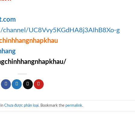
t.com
om/channel/UC8Vvy5KGdHA8j3AIhB8Xo-g
chinhhangnhapkhau
hhang
gchinhhangnhapkhau/
 in
Chưa được phân loại
. Bookmark the
permalink
.