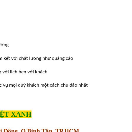
ường
m kết với chất lương như quảng cáo
ới lịch hẹn với khách
̣c vụ mọi quý khách một cách chu đáo nhất
IỆT XANH
Trị Đông, Q.Bình Tân, TP.HCM