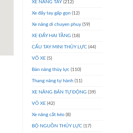
XE NÂNG TAY
(212)
Xe đẩy tay gấp gọn
(12)
Xe nâng di chuyen phuy
(59)
XE ĐẨY HAI TẦNG
(18)
CẨU TAY MINI THỦY LỰC
(44)
VÕ XE
(5)
Bàn nâng thủy lực
(110)
Thang nâng tự hành
(11)
XE NÂNG BÁN TỰ ĐỘNG
(39)
VỎ XE
(42)
Xe nâng cắt kéo
(8)
BỘ NGUỒN THỦY LỰC
(17)