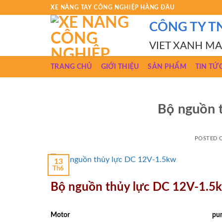
Skip
XE NÂNG TAY CÔNG NGHIỆP HÀNG ĐẦU
to
CÔNG TY T
content
VIET XANH M
TRANG CHỦ
GIỚI THIỆU
SẢN PHẨM
TIN TỨ
Bộ nguồn 
POSTED
13
Th6
Bộ nguồn thủy lực DC 12V-1.5
Motor
pu