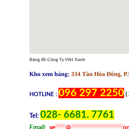
Bảng đồ Công Ty Việt Xanh
Kho xem hàng:
334 Tân Hòa Đông, P.
096 297 2250
HOTLINE :
(
028- 6681. 7761
Tel:
Email:
xe
****
@
********************
o