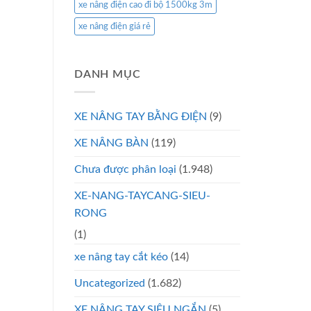
xe nâng điện cao đi bộ 1500kg 3m
xe nâng điện giá rẻ
DANH MỤC
XE NÂNG TAY BẰNG ĐIỆN
(9)
XE NÂNG BÀN
(119)
Chưa được phân loại
(1.948)
XE-NANG-TAYCANG-SIEU-
RONG
(1)
xe nâng tay cắt kéo
(14)
Uncategorized
(1.682)
XE NÂNG TAY SIÊU NGẮN
(5)