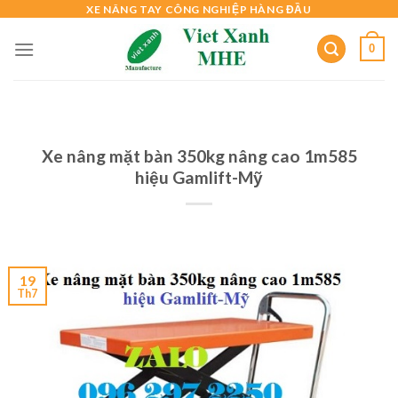
Skip
XE NÂNG TAY CÔNG NGHIỆP HÀNG ĐẦU
to
0
content
Xe nâng mặt bàn 350kg nâng cao 1m585
hiệu Gamlift-Mỹ
19
Th7