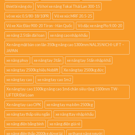
thiet bi nâng do
Vỏ hơi xe nâng Tokai Thái Lan 300-15
vỏ xe xúc 0.5/80-18/10PR
Vỏ xe xúc MRF 20.5-25
Vỏ xe Xúc Đào 900-20 Tiron - Hàn Quốc
Vỏ đặc xe nâng Pio 9.00-20
xe nâng 2.5 tấn đài loan
xe nâng cao nhập khẩu
Xe nâng mặt bàn con lăn 350kg nâng cao 1300mm NAL35 NICHI-LIFT –
JAPAN
xe nâng phuy
xe nâng tay 3 tấn
xe nâng tay 5 tấn nhập khẩ
xe nâng tay 2500kg hiệu Noblift
Xe nâng tay 2500kg đức
xe nâng tay cao
xe nâng tay cao 1m2
Xe nâng tay cao 1500kg nâng cao 1m6 chân siêu rộng 1500mm TW-
LIFTER Đài Loan
Xe nâng tay cao OPK
xe nâng tay mạ kẽm 2500kg
xe nâng tay thấp siêu ngắn
xe nâng ttay nhập khẩu
xe nâng điện bằng bình
xe nâng điện giá rẻ
xe nâng điện thấp 2000kg đứng lái
xe thang nâng người