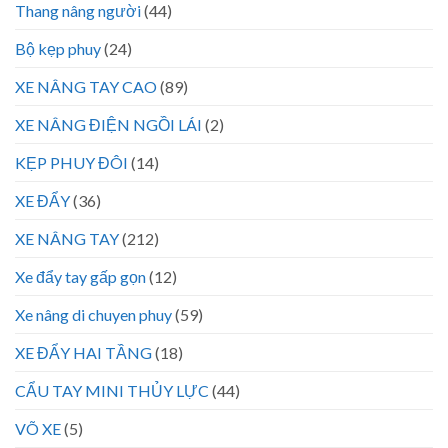
Thang nâng người
(44)
Bộ kẹp phuy
(24)
XE NÂNG TAY CAO
(89)
XE NÂNG ĐIỆN NGỒI LÁI
(2)
KẸP PHUY ĐÔI
(14)
XE ĐẨY
(36)
XE NÂNG TAY
(212)
Xe đẩy tay gấp gọn
(12)
Xe nâng di chuyen phuy
(59)
XE ĐẨY HAI TẦNG
(18)
CẨU TAY MINI THỦY LỰC
(44)
VÕ XE
(5)