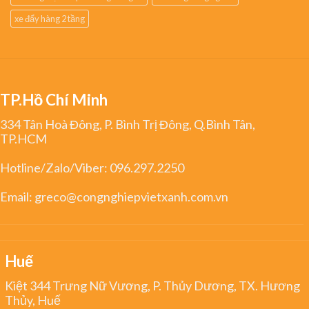
xe đẩy hàng 2 tầng
TP.Hồ Chí Minh
334 Tân Hoà Đông, P. Bình Trị Đông, Q.Bình Tân,
TP.HCM
Hotline/Zalo/Viber:
096.297.2250
Email:
greco@congnghiepvietxanh.com.vn
Huế
Kiệt 344 Trưng Nữ Vương, P. Thủy Dương, TX. Hương
Thủy, Huế