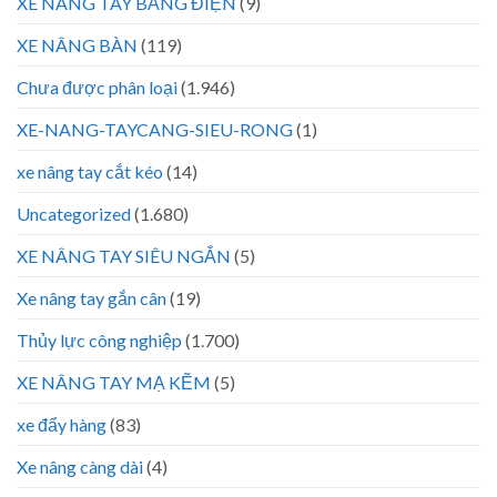
XE NÂNG TAY BẰNG ĐIỆN
(9)
XE NÂNG BÀN
(119)
Chưa được phân loại
(1.946)
XE-NANG-TAYCANG-SIEU-RONG
(1)
xe nâng tay cắt kéo
(14)
Uncategorized
(1.680)
XE NÂNG TAY SIÊU NGẮN
(5)
Xe nâng tay gắn cân
(19)
Thủy lực công nghiệp
(1.700)
XE NÂNG TAY MẠ KẼM
(5)
xe đẩy hàng
(83)
Xe nâng càng dài
(4)