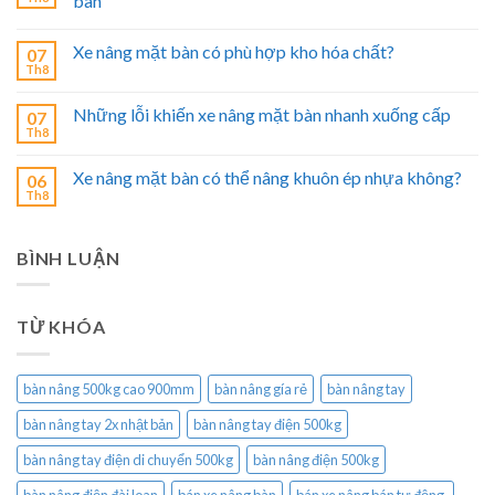
bàn
Xe nâng mặt bàn có phù hợp kho hóa chất?
07
Th8
Những lỗi khiến xe nâng mặt bàn nhanh xuống cấp
07
Th8
Xe nâng mặt bàn có thể nâng khuôn ép nhựa không?
06
Th8
BÌNH LUẬN
TỪ KHÓA
bàn nâng 500kg cao 900mm
bàn nâng gía rẻ
bàn nâng tay
bàn nâng tay 2x nhật bản
bàn nâng tay điện 500kg
bàn nâng tay điện di chuyển 500kg
bàn nâng điện 500kg
bàn nâng điện đài loan
bán xe nâng bàn
bán xe nâng bán tự động.