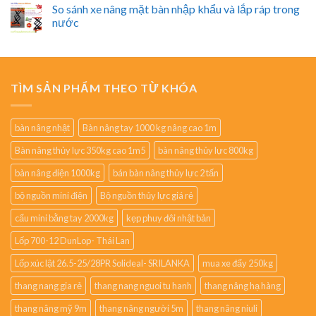
So sánh xe nâng mặt bàn nhập khẩu và lắp ráp trong
nước
TÌM SẢN PHẨM THEO TỪ KHÓA
bàn nâng nhật
Bàn nâng tay 1000 kg nâng cao 1m
Bàn nâng thủy lực 350kg cao 1m5
bàn nâng thủy lực 800kg
bàn nâng điện 1000kg
bán bàn nâng thủy lực 2 tấn
bộ nguồn mini điện
Bộ nguồn thủy lực giá rẻ
cẩu mini bằng tay 2000kg
kẹp phuy đôi nhật bản
Lốp 700-12 DunLop- Thái Lan
Lốp xúc lật 26.5-25/28PR Solideal- SRILANKA
mua xe đẩy 250kg
thang nang gia rẻ
thang nang nguoi tu hanh
thang nâng hạ hàng
thang nâng mỹ 9m
thang nâng người 5m
thang nâng niuli